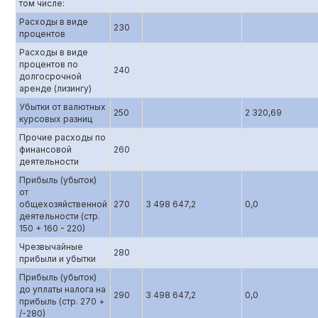
том числе:
Расходы в виде
230
процентов
Расходы в виде
процентов по
240
долгосрочной
аренде (лизингу)
Убытки от валютных
250
2 320,69
курсовых разниц
Прочие расходы по
финансовой
260
деятельности
Прибыль (убыток)
от
общехозяйственной
270
3 498 647,2
0,0
деятельности (стр.
150 + 160 - 220)
Чрезвычайные
280
прибыли и убытки
Прибыль (убыток)
до уплаты налога на
290
3 498 647,2
0,0
прибыль (стр. 270 +
/-280)