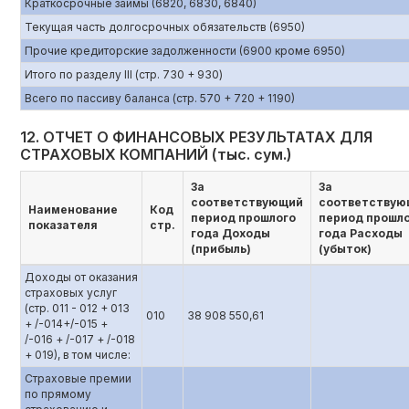
Краткосрочные займы (6820, 6830, 6840)
Текущая часть долгосрочных обязательств (6950)
Прочие кредиторские задолженности (6900 кроме 6950)
Итого по разделу III (стр. 730 + 930)
Всего по пассиву баланса (стр. 570 + 720 + 1190)
12. ОТЧЕТ О ФИНАНСОВЫХ РЕЗУЛЬТАТАХ ДЛЯ
СТРАХОВЫХ КОМПАНИЙ (тыс. сум.)
За
За
соответствующий
соответствую
Наименование
Код
период прошлого
период прошл
показателя
стр.
года Доходы
года Расходы
(прибыль)
(убыток)
Доходы от оказания
страховых услуг
(стр. 011 - 012 + 013
010
38 908 550,61
+ /-014+/-015 +
/-016 + /-017 + /-018
+ 019), в том числе:
Страховые премии
по прямому