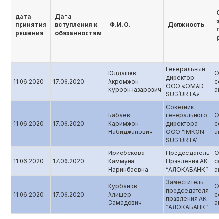
дата
Дата
принятия
вступления к
Ф.И.О.
Должность
решения
обязанностям
Генеральный
Юлдашев
О
директор
11.06.2020
17.06.2020
Акромжон
с
ООО «OMAD
Курбонназарович
а
SUG’URTA»
Советник
Бабаев
генерального
О
11.06.2020
17.06.2020
Каримжон
директора
с
Набиджанович
ООО "IMKON
а
SUG'URTA"
Ирисбекова
Председатель
О
11.06.2020
17.06.2020
Каммуна
Правления АК
с
Наринбаевна
“АЛОКАБАНК”
а
Заместитель
Курбанов
О
председателя
11.06.2020
17.06.2020
Алишер
с
правления АК
Самадович
а
“АЛОКАБАНК”