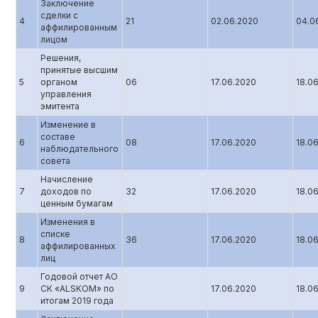
Заключение
сделки с
4
21
02.06.2020
04.0
аффилированным
лицом
Решения,
принятые высшим
5
органом
06
17.06.2020
18.0
управления
эмитента
Изменение в
составе
6
08
17.06.2020
18.0
наблюдательного
совета
Начисление
7
доходов по
32
17.06.2020
18.0
ценным бумагам
Изменения в
списке
8
36
17.06.2020
18.0
аффилированных
лиц
Годовой отчет АО
9
СК «ALSKOM» по
17.06.2020
18.0
итогам 2019 года