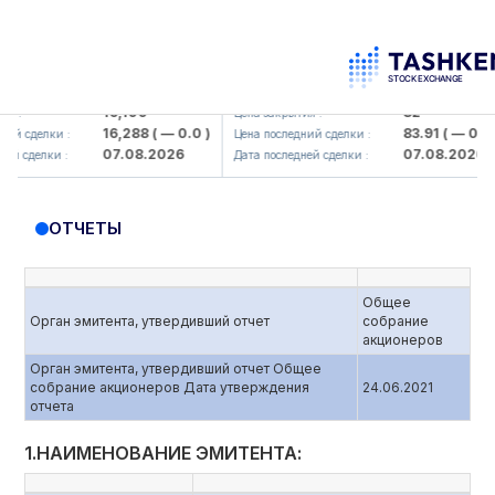
aliq KMK> AJ)
KFSK (<Kafolat sug'urta kompaniyasi>
16,100
82
Цена закрытия :
16,288
( — 0.0 )
83.91
( — 0.0 )
елки :
Цена последний сделки :
07.08.2026
07.08.2026
лки :
Дата последней сделки :
ОТЧЕТЫ
Общее
Орган эмитента, утвердивший отчет
собрание
акционеров
Орган эмитента, утвердивший отчет Общее
собрание акционеров Дата утверждения
24.06.2021
отчета
1.НАИМЕНОВАНИЕ ЭМИТЕНТА: