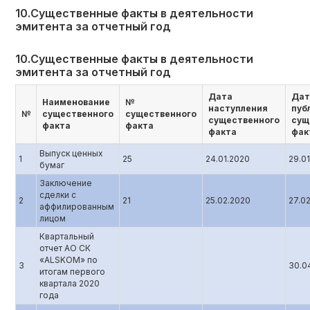
10.Существенные факты в деятельности
эмитента за отчетный год
10.Существенные факты в деятельности
эмитента за отчетный год
Дата
Дат
Наименование
№
наступления
пуб
№
существенного
существенного
существенного
сущ
факта
факта
факта
фак
Выпуск ценных
1
25
24.01.2020
29.0
бумаг
Заключение
сделки с
2
21
25.02.2020
27.0
аффилированным
лицом
Квартальный
отчет АО СК
«ALSKOM» по
3
30.0
итогам первого
квартала 2020
года