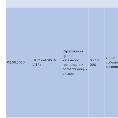
Страхование
средств
Общее
ООО «ALSKOM
наземного
6 240
02.06.2020
собран
VITA»
транспорта и
000
акцион
сопутствующих
рисков