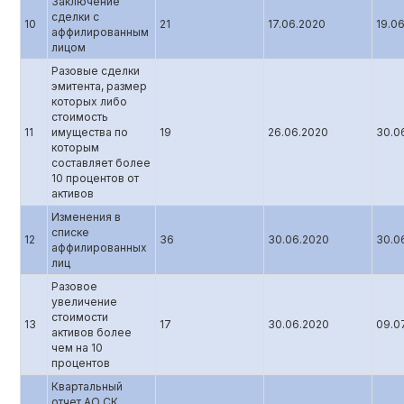
Заключение
сделки с
10
21
17.06.2020
19.0
аффилированным
лицом
Разовые сделки
эмитента, размер
которых либо
стоимость
11
имущества по
19
26.06.2020
30.0
которым
составляет более
10 процентов от
активов
Изменения в
списке
12
36
30.06.2020
30.0
аффилированных
лиц
Разовое
увеличение
стоимости
13
17
30.06.2020
09.0
активов более
чем на 10
процентов
Квартальный
отчет АО СК