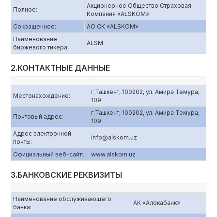
Акционерное Общество Страховая
Полное:
Компания «ALSKOM»
Сокращенное:
АО СК «ALSKOM»
Наименование
ALSM
биржевого тикера:
2.КОНТАКТНЫЕ ДАННЫЕ
г.Ташкент, 100202, ул. Амира Темура,
Местонахождение:
109
г.Ташкент, 100202, ул. Амира Темура,
Почтовый адрес:
109
Адрес электронной
info@alskom.uz
почты:
Официальный веб-сайт:
www.alskom.uz
3.БАНКОВСКИЕ РЕКВИЗИТЫ
Наименование обслуживающего
АК «Алокабанк»
банка: