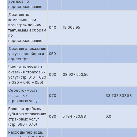
убытков по
перестрахованию
Доходы по
комиссионным
вознаграждениям,
040
19 002,95
тантьемам и сборам
по
перестрахованию
Доходы от оказания
услуг сюрвейера и
050
аджастера
Чистая выручка от
оказания страховых
060
38 927 553,56
услуг (стр. 010 + 020
+ 030 + 040 + 050)
Себестоимость
оказанных
070
33 732 832,58
страховых услуг
Валовая прибыль
(убыток) от оказания
080
5 194 720,98
0,0
страховых услуг
(стр. 060 - 070)
Расходы периода,