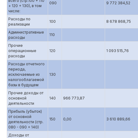
всего (стр.100 + 110
090
9 772 384,52
+ 120 + 130), в том
числе:
Расходы по
100
8 678 868,75
реализации
Административные
110
расходы
Прочие
операционные
120
1 093 515,76
расходы
Расходы отчетного
периода,
исключаемые из
130
налогооблагаемой
базы в будущем
Прочие доходы от
основной
140
966 773,87
деятельности
Прибыль (убыток)
от основной
150
0,00
3 610 889,66
деятельности (стр.
080 - 090 + 140)
Доходы от