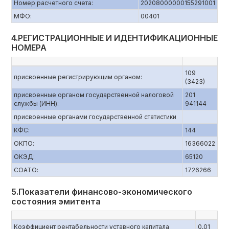
Номер расчетного счета:
20208000000155291001
МФО:
00401
4.РЕГИСТРАЦИОННЫЕ И ИДЕНТИФИКАЦИОННЫЕ
НОМЕРА
109
присвоенные регистрирующим органом:
(3423)
присвоенные органом государственной налоговой
201
службы (ИНН):
941144
присвоенные органами государственной статистики
КФС:
144
ОКПО:
16366022
ОКЭД:
65120
СОАТО:
1726266
5.Показатели финансово-экономического
состояния эмитента
Коэффициент рентабельности уставного капитала
0,01