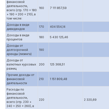
финансовой
деятельности,
160
7 111 857,59
всего (стр. 170 + 180
+ 190 + 200 + 210), в
том числе:
Доходы в виде
170
404 554,14
дивидендов
Доходы в виде
180
5 430 125,46
процентов
Доходы от
долгосрочной
190
аренды (лизинга)
Доходы от
валютных курсовых
200
125 368,51
разниц
Прочие доходы от
финансовой
210
1 151 809,48
деятельности
Расходы по
финансовой
деятельности,
220
2 320,69
всего (стр. 230 +
240 + 250 + 260), в