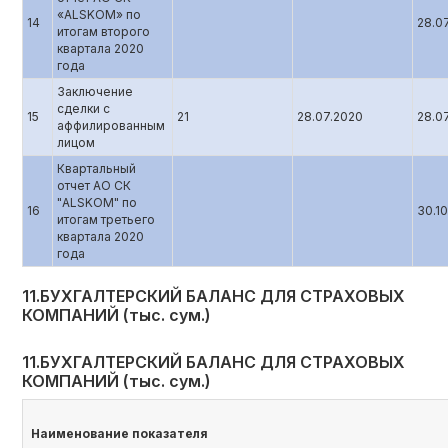
«ALSKOM» по
14
28.0
итогам второго
квартала 2020
года
Заключение
сделки с
15
21
28.07.2020
28.0
аффилированным
лицом
Квартальный
отчет АО СК
"ALSKOM" по
16
30.1
итогам третьего
квартала 2020
года
11.БУХГАЛТЕРСКИЙ БАЛАНС ДЛЯ СТРАХОВЫХ
КОМПАНИЙ (тыс. сум.)
11.БУХГАЛТЕРСКИЙ БАЛАНС ДЛЯ СТРАХОВЫХ
КОМПАНИЙ (тыс. сум.)
Наименование показателя