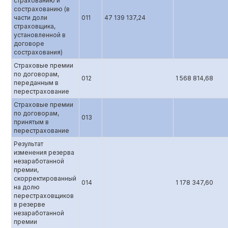
страхованию и
сострахованию (в
части доли
011
47 139 137,24
страховщика,
установленной в
договоре
сострахования)
Страховые премии
по договорам,
012
1 568 814,68
переданным в
перестрахование
Страховые премии
по договорам,
013
принятым в
перестрахование
Результат
изменения резерва
незаработанной
премии,
скорректированный
014
1 178 347,60
на долю
перестраховщиков
в резерве
незаработанной
премии