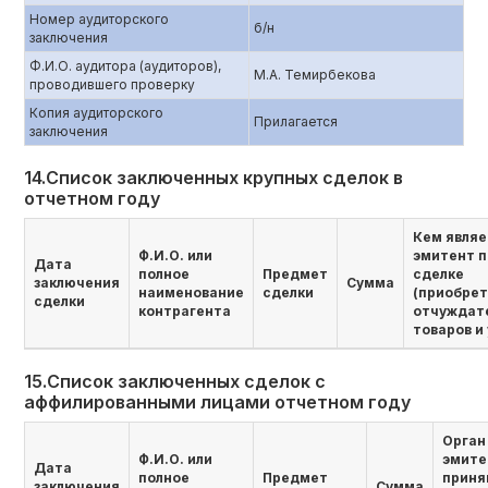
Номер аудиторского
б/н
заключения
Ф.И.О. аудитора (аудиторов),
М.А. Темирбекова
проводившего проверку
Копия аудиторского
Прилагается
заключения
14.Список заключенных крупных сделок в
отчетном году
Кем являе
Ф.И.О. или
эмитент п
Дата
полное
Предмет
сделке
заключения
Сумма
наименование
сделки
(приобре
сделки
контрагента
отчуждат
товаров и 
15.Список заключенных сделок с
аффилированными лицами отчетном году
Орган
Ф.И.О. или
эмите
Дата
полное
Предмет
приня
заключения
Сумма