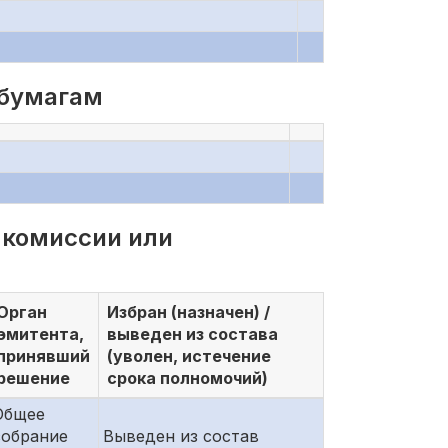
 бумагам
 комиссии или
Орган
Избран (назначен) /
эмитента,
выведен из состава
принявший
(уволен, истечение
решение
срока полномочий)
Общее
собрание
Выведен из состав