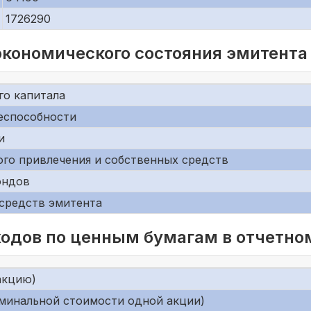
1726290
экономического состояния эмитента
го капитала
еспособности
и
го привлечения и собственных средств
ондов
средств эмитента
одов по ценным бумагам в отчетно
акцию)
оминальной стоимости одной акции)