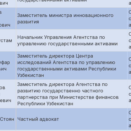
вич
в
Заместитель министра инновационного
развития
ович
Начальник Управления Агентства по
устам
управлению государственными активами
Заместитель директора Центра
уфар
исследований Агентства по управлению
вич
государственными активами Республики
Узбекистан
Заместитель директора Агентства по
ов
развитию государственно частного
н
партнерства при Министерстве финансов
аевич
Республики Узбекистан
 Стоян
Частный адвокат