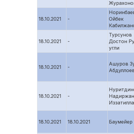
Журахоно
Норинбае
18.10.2021
-
Ойбек
Кабилжан
Турсунов
18.10.2021
-
Достон Р
угли
Ашуров З
18.10.2021
-
Абдуллое
Нуритдин
18.10.2021
-
Надиржа
Иззатилл
18.10.2021
18.10.2021
Баумейер