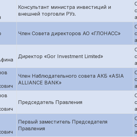
Консультант министра инвестиций и
внешней торговли РУз.
ч
р
Член Совета директоров АО «ГЛОНАСС»
Директор «Gor Investment Limited»
Афина
ров
Член Наблюдательного совета АКБ «ASIA
ALLIANCE BANK»
кович
ров
Председатель Правления
кович
Первый заместитель Председателя
Правления
кович