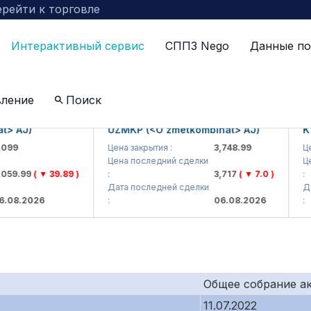
рейти к торговле
Интерактивный сервис
СППЗ Nego
Данные по
по компаниям включенных в биржевой котировальны
вление
Поиск
J)
UZMKP (<O'zmetkombinat> AJ)
KVTS 
Цена закрытия :
3,748.99
Цена за
Цена последний сделки
Цена п
.99
( ▼ 39.89 )
:
3,717
( ▼ 7.0 )
:
Дата последней сделки
Дата п
.2026
:
06.08.2026
:
Общее собрание а
11.07.2022