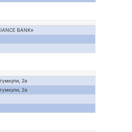
LIANCE BANK»
тумкули, 2а
тумкули, 2а