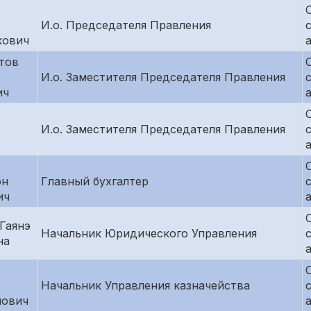
И.о. Председателя Правления
кович
тов
И.о. Заместителя Председателя Правления
ич
И.о. Заместителя Председателя Правления
он
Главный бухгалтер
ич
Гаянэ
Начальник Юридического Управления
на
Начальник Управления казначейства
ович