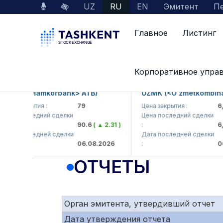
UZ
RU
EN
Эмитент
Пе
Главное
Листинг
Interactive Services
Раскрытие информации 
Корпоративное упра
B (<Hamkorbank> ATB)
UZMK (<O'zmetkombinat> A
 закрытия :
79
Цена закрытия :
6,099
 последний сделки
Цена последний сделки
90.6
( ▲ 2.31 )
:
6,059
 последней сделки
Дата последней сделки
06.08.2026
:
06.08
ОТЧЕТЫ
Орган эмитента, утвердивший отчет
Дата утверждения отчета