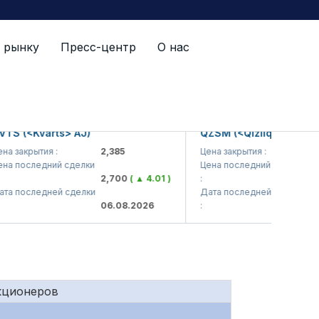
 рынку
Пресс-центр
О нас
й список
(<Kvarts> AJ)
QZSM (<Qizilqumsement> A
крытия :
2,385
Цена закрытия :
1,208
оследний сделки
Цена последний сделки
2,700
( ▲ 4.01 )
:
1,219.
оследней сделки
Дата последней сделки
06.08.2026
:
06.08.
кционеров