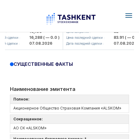
Togg
navig
Olmaliq KMK> AJ)
KFSK (<Kafolat sug'urta kompaniy
16,100
82
я :
Цена закрытия :
16,288
( — 0.0 )
83.91
( — 0.0 )
ий сделки :
Цена последний сделки :
07.08.2026
07.08.2026
ей сделки :
Дата последней сделки :
СУЩЕСТВЕННЫЕ ФАКТЫ
Наименование эмитента
Полное:
Акционерное Общество Страховая Компания «ALSKOM»
Сокращенное:
АО СК «ALSKOM»
Наименование биржевого тикера: *