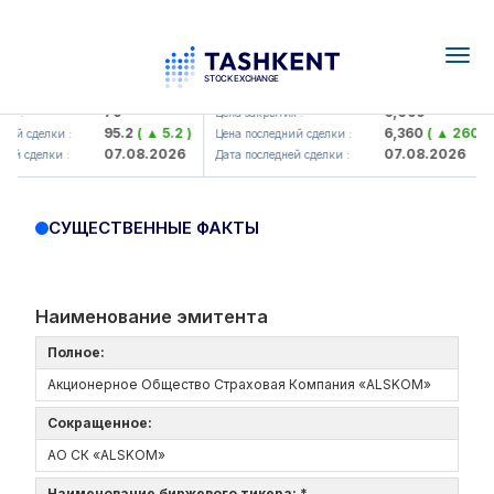
Togg
navig
Hamkorbank> ATB)
UZMK (<O'zmetkombinat> AJ)
79
6,099
я :
Цена закрытия :
95.2
( ▲ 5.2 )
6,360
( ▲ 260.04
ий сделки :
Цена последний сделки :
07.08.2026
07.08.2026
ей сделки :
Дата последней сделки :
СУЩЕСТВЕННЫЕ ФАКТЫ
Наименование эмитента
Полное:
Акционерное Общество Страховая Компания «ALSKOM»
Сокращенное:
АО СК «ALSKOM»
Наименование биржевого тикера: *