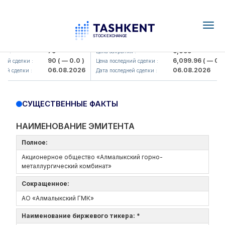
Togg
navig
Hamkorbank> ATB)
UZMK (<O'zmetkombinat> AJ)
79
6,099
я :
Цена закрытия :
90
( — 0.0 )
6,099.96
( — 0.0 
ий сделки :
Цена последний сделки :
06.08.2026
06.08.2026
ей сделки :
Дата последней сделки :
СУЩЕСТВЕННЫЕ ФАКТЫ
НАИМЕНОВАНИЕ ЭМИТЕНТА
Полное:
Акционерное общество «Алмалыкский горно-
металлургический комбинат»
Сокращенное:
АО «Алмалыкский ГМК»
Наименование биржевого тикера: *