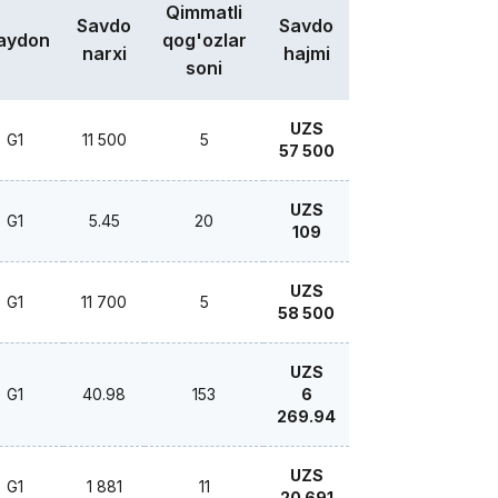
Qimmatli
Savdo
Savdo
aydon
qog'ozlar
narxi
hajmi
soni
UZS
G1
11 500
5
57 500
UZS
G1
5.45
20
109
UZS
G1
11 700
5
58 500
UZS
G1
40.98
153
6
269.94
UZS
G1
1 881
11
20 691