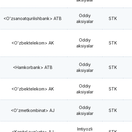
Oddiy
<O'zsanoatqurilishbank> ATB
STK
aksiyalar
Oddiy
<O'zbektelekom> AK
STK
aksiyalar
Oddiy
<Hamkorbank> ATB
STK
aksiyalar
Oddiy
<O'zbektelekom> AK
STK
aksiyalar
Oddiy
<O'zmetkombinat> AJ
STK
aksiyalar
Imtiyozli
<Kapital sug'urta> AJ
STK