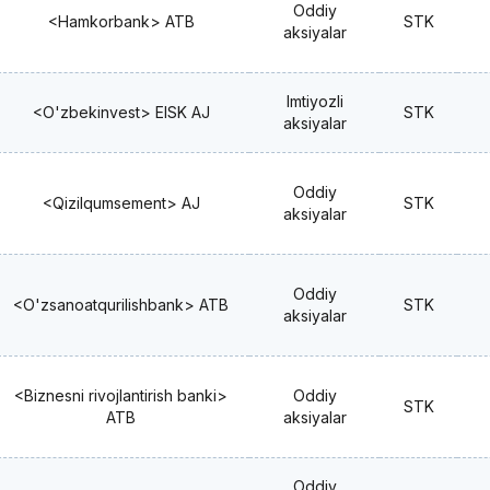
Oddiy
<Hamkorbank> ATB
STK
aksiyalar
Imtiyozli
<O'zbekinvest> EISK AJ
STK
aksiyalar
Oddiy
<Qizilqumsement> AJ
STK
aksiyalar
Oddiy
<O'zsanoatqurilishbank> ATB
STK
aksiyalar
<Biznesni rivojlantirish banki>
Oddiy
STK
ATB
aksiyalar
Oddiy