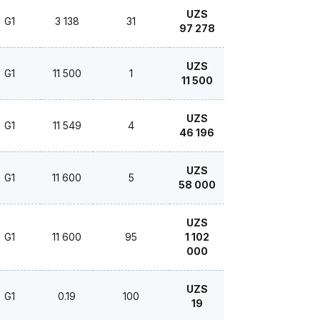
UZS
G1
3 138
31
97 278
UZS
G1
11 500
1
11 500
UZS
G1
11 549
4
46 196
UZS
G1
11 600
5
58 000
UZS
G1
11 600
95
1 102
000
UZS
G1
0.19
100
19