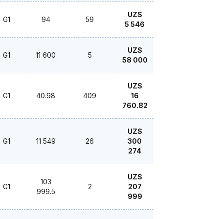
UZS
G1
94
59
5 546
UZS
G1
11 600
5
58 000
UZS
G1
40.98
409
16
760.82
UZS
G1
11 549
26
300
274
UZS
103
G1
2
207
999.5
999