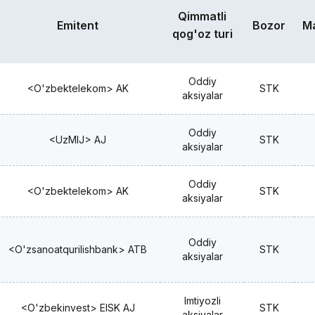
Qimmatli
Emitent
Bozor
M
qog'oz turi
Oddiy
<O'zbektelekom> AK
STK
aksiyalar
Oddiy
<UzMIJ> AJ
STK
aksiyalar
Oddiy
<O'zbektelekom> AK
STK
aksiyalar
Oddiy
<O'zsanoatqurilishbank> ATB
STK
aksiyalar
Imtiyozli
<O'zbekinvest> EISK AJ
STK
aksiyalar