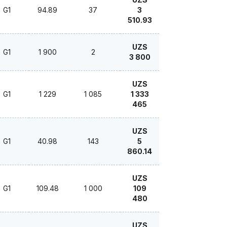
G1
94.89
37
3
510.93
UZS
G1
1 900
2
3 800
UZS
G1
1 229
1 085
1 333
465
UZS
G1
40.98
143
5
860.14
UZS
G1
109.48
1 000
109
480
UZS