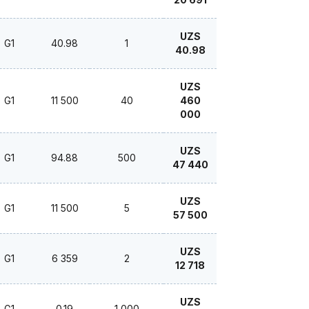
UZS
G1
40.98
1
40.98
UZS
G1
11 500
40
460
000
UZS
G1
94.88
500
47 440
UZS
G1
11 500
5
57 500
UZS
G1
6 359
2
12 718
UZS
G1
0.19
1 000