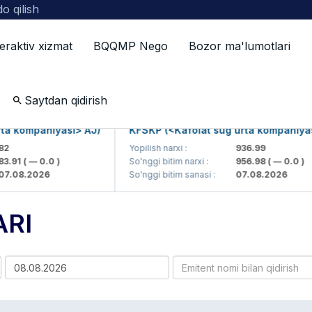
o qilish
teraktiv xizmat
BQQMP Nego
Bozor ma'lumotlari
Saytdan qidirish
ompaniyasi> AJ)
KFSKP (<Kafolat sug'urta kompaniyasi> A
Yopilish narxi :
936.99
1
( — 0.0 )
So'nggi bitim narxi :
956.98
( — 0.0 )
8.2026
So'nggi bitim sanasi :
07.08.2026
ARI