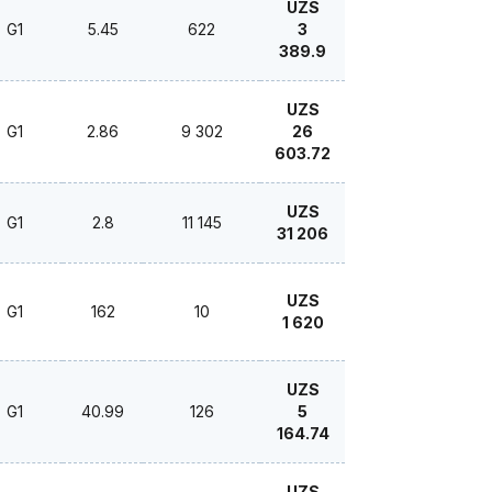
UZS
G1
5.45
622
3
389.9
UZS
G1
2.86
9 302
26
603.72
UZS
G1
2.8
11 145
31 206
UZS
G1
162
10
1 620
UZS
G1
40.99
126
5
164.74
UZS