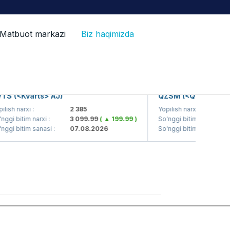
Matbuot markazi
Biz haqimizda
S (<Kvarts> AJ)
QZSM (<Qizilqumsem
ish narxi :
2 385
Yopilish narxi :
gi bitim narxi :
3 099.99
( ▲ 199.99 )
So'nggi bitim narxi :
gi bitim sanasi :
07.08.2026
So'nggi bitim sanasi :