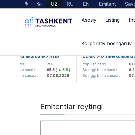
UZ
RU
EN
Emitent
Savd
Asosiy
Listing
In
Emitentlar reytingi
Korporativ boshqaruv
MKB (<Hamkorbank> ATB)
UZMK (<O'zmetkombinat> 
pilish narxi :
79
Yopilish narxi :
6 09
o'nggi bitim narxi :
95.5
( ▲ 5.5 )
So'nggi bitim narxi :
6 20
o'nggi bitim sanasi :
07.08.2026
So'nggi bitim sanasi :
07.0
Emitentlar reytingi