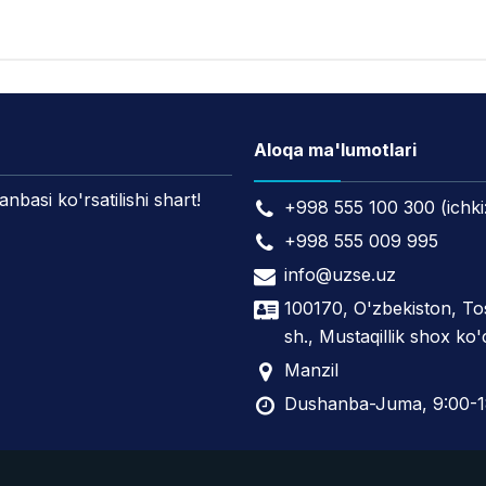
Aloqa ma'lumotlari
asi ko'rsatilishi shart!
+998 555 100 300 (ichki
+998 555 009 995
info@uzse.uz
100170, O'zbekiston, T
sh., Mustaqillik shox ko'
Manzil
Dushanba-Juma, 9:00-1