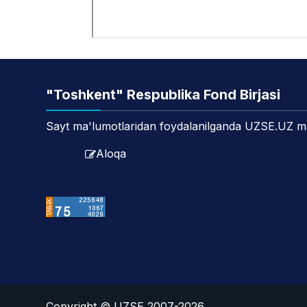
"Toshkent" Respublika Fond Birjasi
Sayt ma'lumotlaridan foydalanilganda UZSE.UZ manb
Aloqa
Copyright © UZSE 2007-2026