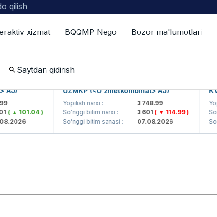
o qilish
teraktiv xizmat
BQQMP Nego
Bozor ma'lumotlari
Saytdan qidirish
AJ)
UZMKP (<O'zmetkombinat> AJ)
KVT
9
Yopilish narxi :
3 748.99
Yopil
1
( ▲ 101.04 )
So'nggi bitim narxi :
3 601
( ▼ 114.99 )
So'ng
8.2026
So'nggi bitim sanasi :
07.08.2026
So'ng