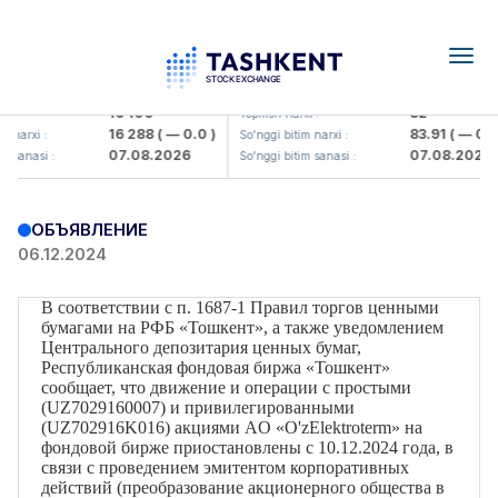
Togg
navig
<Olmaliq KMK> AJ)
KFSK (<Kafolat sug'urta kompani
16 100
82
i :
Yopilish narxi :
16 288
( — 0.0 )
83.91
( — 0.0 
m narxi :
So'nggi bitim narxi :
07.08.2026
07.08.2026
m sanasi :
So'nggi bitim sanasi :
ОБЪЯВЛЕНИЕ
06.12.2024
В соответствии с п. 1687-1 Правил торгов ценными
бумагами на РФБ «Тошкент», а также уведомлением
Центрального депозитария ценных бумаг,
Республиканская фондовая биржа «Тошкент»
сообщает, что движение и операции с простыми
(
UZ
7029160007) и привилегированными
(
UZ
702916
K
016) акциями А
O
«
O
'
zElektroterm
» на
фондовой бирже приостановлены с 10.12.2024 года, в
связи с проведением эмитентом корпоративных
действий (преобразование акционерного общества в