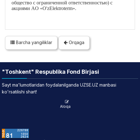
общество с ограниченной ответственностью) с
акциями АO «O'zElektroterm».
Barcha yangiliklar
Orqaga
"Toshkent" Respublika Fond Birjasi
Sayt ma'lumotlaridan foydalanilganda UZSE.UZ manbasi
ko'rsatilishi shart!
Aloqa