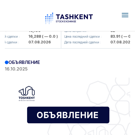
Togg
navig
Olmaliq KMK> AJ)
KFSK (<Kafolat sug'urta kompaniy
16,100
82
я :
Цена закрытия :
16,288
( — 0.0 )
83.91
( — 0.0 
ий сделки :
Цена последний сделки :
07.08.2026
07.08.2026
ей сделки :
Дата последней сделки :
ОБЪЯВЛЕНИЕ
16.10.2025