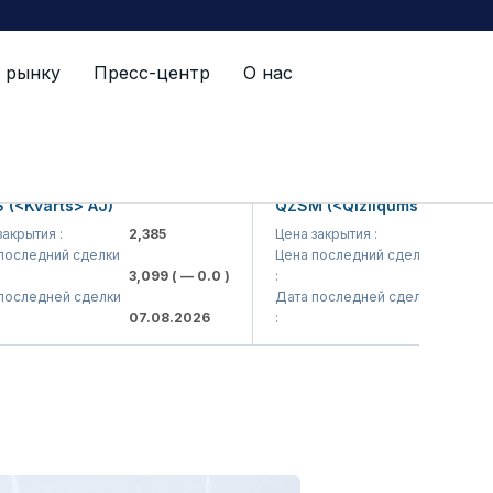
 рынку
Пресс-центр
О нас
<Kvarts> AJ)
QZSM (<Qizilqumsement> AJ)
рытия :
2,385
Цена закрытия :
1,208
следний сделки
Цена последний сделки
3,099
( — 0.0 )
:
1,220
( —
следней сделки
Дата последней сделки
07.08.2026
:
07.08.20