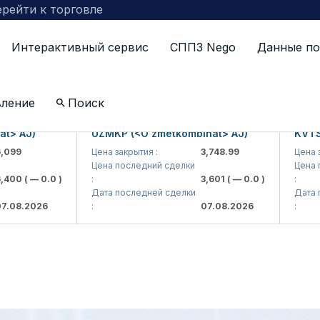
рейти к торговле
Интерактивный сервис
СППЗ Nego
Данные по
ЪЯВЛЕНИЕ
вление
Поиск
> AJ)
UZMKP (<O'zmetkombinat> AJ)
KVTS (
099
Цена закрытия :
3,748.99
Цена зак
Цена последний сделки
Цена по
400
( — 0.0 )
:
3,601
( — 0.0 )
:
Дата последней сделки
Дата по
.08.2026
:
07.08.2026
: