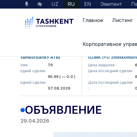
UZ
RU
EN
Эмитент
Пе
Главное
Листинг
Главная
Пресс-центр
Объявления
ОБ
Корпоративное упра
MKB (<Hamkorbank> ATB)
UZMK (<O'zmetkombinat
ена закрытия :
79
Цена закрытия :
6,
ена последний сделки
Цена последний сделки
95.49
( — 0.0 )
:
6,
ата последней сделки
Дата последней сделки
07.08.2026
:
07
ОБЪЯВЛЕНИЕ
29.04.2026