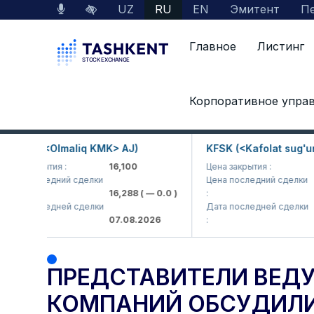
UZ
RU
EN
Эмитент
Пе
Главное
Листинг
Главная
Пресс-центр
Новости
Корпоративное упра
Представители ведущих международных и
P (<Olmaliq KMK> AJ)
KFSK (<Kafolat sug'urta k
закрытия :
16,100
Цена закрытия :
82
последний сделки
Цена последний сделки
16,288
( — 0.0 )
:
83.91
последней сделки
Дата последней сделки
07.08.2026
:
07.08
ПРЕДСТАВИТЕЛИ ВЕ
КОМПАНИЙ ОБСУДИЛИ