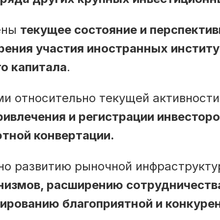
ены
текущее состояние и перспекти
рения участия иностранных инстит
о капитала
.
и относительно текущей активности
ивлечения и регистрации инвесторо
ютной конвертации.
но развитию рыночной инфраструкт
низмов, расширению сотрудничеств
мированию благоприятной и конкуре