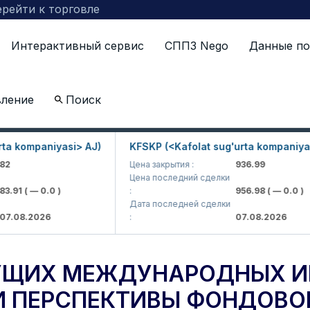
рейти к торговле
Интерактивный сервис
СППЗ Nego
Данные по
вление
Поиск
нвестиционных компаний обсудили перспективы фонд
ompaniyasi> AJ)
KFSKP (<Kafolat sug'urta kompaniyasi> A
Цена закрытия :
936.99
Цена последний сделки
( — 0.0 )
:
956.98
( — 0.0 )
Дата последней сделки
.2026
:
07.08.2026
ДУЩИХ МЕЖДУНАРОДНЫХ 
 ПЕРСПЕКТИВЫ ФОНДОВО