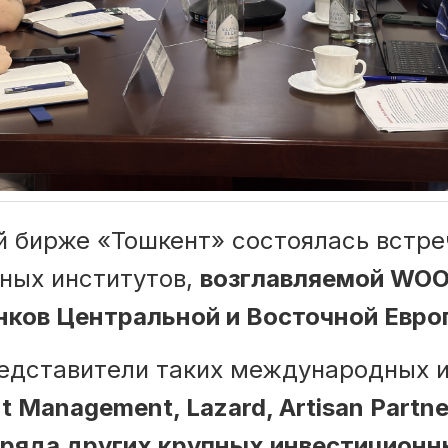
й бирже «Тошкент» состоялась встре
ных институтов,
возглавляемой WOO
ков Центральной и Восточной Евро
редставители таких международных 
 Management, Lazard, Artisan Partner
е ряда других крупных инвестиционн