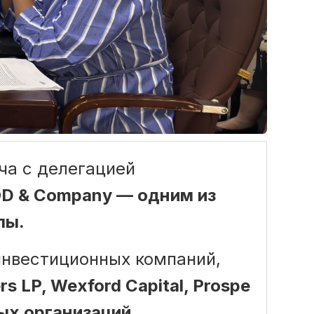
ча с делегацией
D & Company — одним из
пы.
инвестиционных компаний,
s LP, Wexford Capital, Prospe
ых организаций.