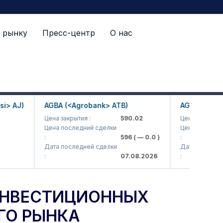
 рынку
Пресс-центр
О нас
ового рынка Узбекистана
J)
AGBA (<Agrobank> ATB)
AGBAP (<Agroban
Цена закрытия :
590.02
Цена закрытия :
Цена последний сделки
Цена последний сд
:
596
( — 0.0 )
:
Дата последней сделки
Дата последней сд
:
07.08.2026
:
ИНВЕСТИЦИОННЫХ
ГО РЫНКА