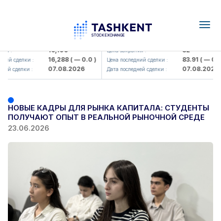
Togg
navig
Olmaliq KMK> AJ)
KFSK (<Kafolat sug'urta kompaniya
16,100
82
 :
Цена закрытия :
16,288
( — 0.0 )
83.91
( — 0.0 )
й сделки :
Цена последний сделки :
07.08.2026
07.08.2026
й сделки :
Дата последней сделки :
НОВЫЕ КАДРЫ ДЛЯ РЫНКА КАПИТАЛА: СТУДЕНТЫ
ПОЛУЧАЮТ ОПЫТ В РЕАЛЬНОЙ РЫНОЧНОЙ СРЕДЕ
23.06.2026