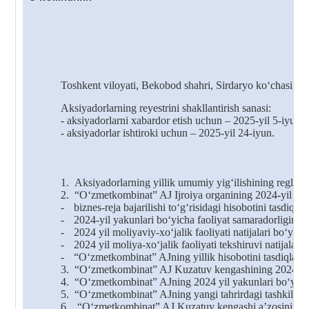
Toshkent viloyati, Bekobod shahri, Sirdaryo ko‘chasi, 1-
A
ksiyadorlar
ning
re
y
estri
ni
shakllantirish
sana
si
:
- aksiyadorlarni xabardor
etish
uchun – 2025-yil 5-iyun;
- aksiyadorlar
ishtiroki
uchun – 2025-yil 2
4
-iyun.
1.
Aksiyadorlarning yillik umumiy yig‘ilishining reglamen
2.
“O‘zmetkombinat” AJ Ijroiya organining 2024-yil yaku
-
biznes-reja bajarilishi to‘g‘risidagi hisobotini tasdiqlas
-
2024-yil yakunlari bo‘yicha faoliyat samaradorligini b
-
2024 yil moliyaviy-xo‘jalik faoliyati natijalari bo‘yicha
-
2024 yil moliya-xo‘jalik faoliyati tekshiruvi natijalari
-
“O‘zmetkombinat” AJning yillik hisobotini tasdiqlash
3.
“O‘zmetkombinat” AJ Kuzatuv kengashining 2024-yil fao
4.
“O‘zmetkombinat” AJning 2024 yil yakunlari bo‘yicha f
5.
“O‘zmetkombinat” AJning yangi tahrirdagi tashkiliy tu
6.
“O‘zmetkombinat” AJ Kuzatuv kengashi aʼzosining vako