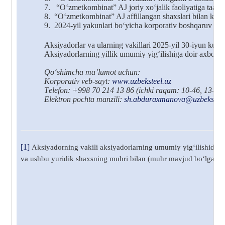
7.
“O‘zmetkombinat” AJ joriy xo‘jalik faoliyatiga taalluq
8.
“O‘zmetkombinat” AJ affillangan shaxslari bilan kelgu
9.
2024-yil yakunlari bo‘yicha korporativ boshqaruv tizim
Aksiyadorlar va ularning vakillari 2025-yil 30-iyun kuni
Aksiyadorlarning yillik umumiy yig‘ilishiga doir axboro
Qo‘shimcha
ma
’
lumot uchun:
Korporativ
veb-sayt:
www.uzbeksteel.uz
T
elefon: +998 70 214 13 86
(ichki raqam: 10-46, 13-22
Elektron pochta manzili
:
sh.abduraxmanova@uzbeksteel
[1]
Aksiyadorning vakili aksiyadorlarning umumiy yig‘ilishida y
va ushbu yuridik shaxsning muhri bilan (muhr mavjud bo‘lgan taqd