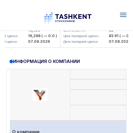
Togg
navig
lmaliq KMK> AJ)
KFSK (<Kafolat sug'urta kompaniya
16,100
82
:
Цена закрытия :
16,288
( — 0.0 )
83.91
( — 0.0 )
й сделки :
Цена последний сделки :
07.08.2026
07.08.2026
 сделки :
Дата последней сделки :
ИНФОРМАЦИЯ О КОМПАНИИ
Пр
О компании