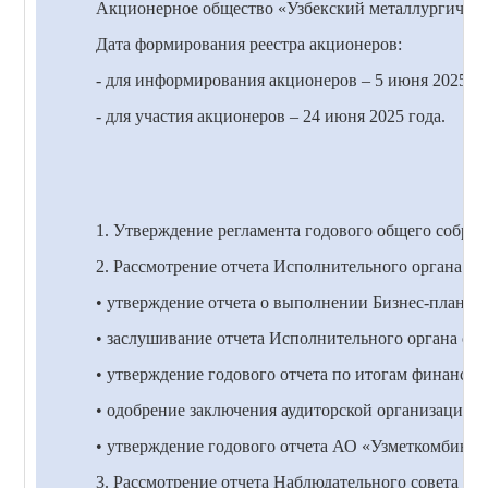
Акционерное общество «Узбекский металлургический
Дата формирования реестра акционеров:
- для информирования акционеров –
5
июня 202
5
го
- для участия акционеров – 2
4
июня 202
5
года.
1. Утверждение регламента годового общего собран
2. Рассмотрение отчета Исполнительного органа АО
• утверждение отчета о выполнении Бизнес-плана;
• заслушивание отчета Исполнительного органа об 
• утверждение годового отчета по итогам финансово
• одобрение заключения аудиторской организации п
• утверждение годового отчета АО «Узметкомбинат
3. Рассмотрение отчета Наблюдательного совета АО