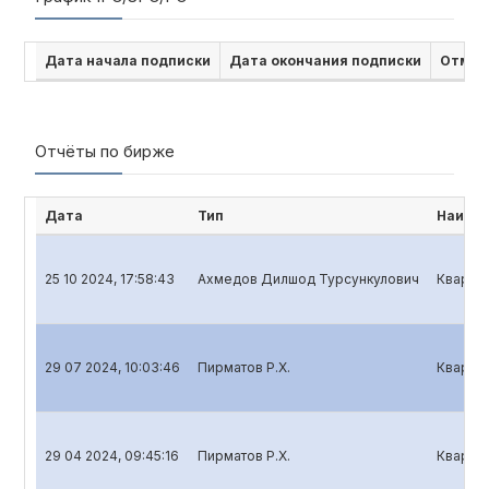
Дата начала подписки
Дата окончания подписки
Отмен
Отчёты по бирже
Дата
Тип
Наимен
25 10 2024, 17:58:43
Ахмедов Дилшод Турсункулович
Квартал
29 07 2024, 10:03:46
Пирматов Р.Х.
Квартал
29 04 2024, 09:45:16
Пирматов Р.Х.
Квартал