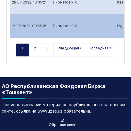
28 07 2022, 10:35:21
Пирматов Р.Х.
Квартал
15 07 2022, 09:55:16
Пирматов Р.Х.
Годовой
1
2
3
Следующая ›
Последняя »
АО Республиканская Фондовая Биржа
«Тошкент»
При использовании материалов опубликованных на данном
сайте, ссылка на www.uzse.uz обязательна.
Обратная связь