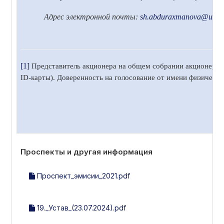
Адрес электронной почты:
sh.abduraxmanova
@uzbek
[1]
Представитель акционера на общем собрании акционеров 
ID-карты). Доверенность на голосование от имени физическ
Проспекты и другая информация
Проспект_эмисии_2021.pdf
19._Устав_(23.07.2024).pdf