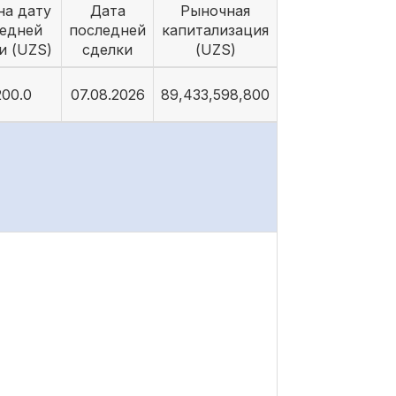
на дату
Дата
Рыночная
едней
последней
капитализация
и (UZS)
сделки
(UZS)
200.0
07.08.2026
89,433,598,800