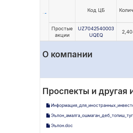
Код ЦБ
Коли
Простые
UZ7042540003
2,40
акции
UQEQ
О компании
Проспекты и другая
Информация_для_иностранных_инвест
Эълон_амалга_ошмаган_деб_топиш_туг
Эълон.doc