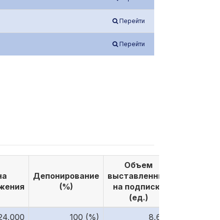
Перейти
Перейти
Объем
Объе
на
Депонирование
выставленных
выкуплен
жения
(%)
на подписку
по подпи
(ед.)
(ед.)
24,000
100 (%)
8,610
8