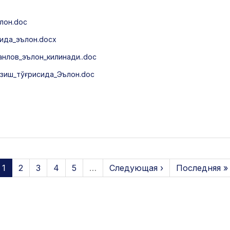
лон.doc
ида_эълон.docx
нлов_эълон_килинади..doc
зиш_тўғрисида_Эълон.doc
1
2
3
4
5
…
Следующая ›
Последняя »