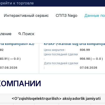
рейти к торговле
Интерактивный сервис
СППЗ Nego
Данные по
вление
Поиск
 kompaniyasi> AJ)
KFSKP (<Kafolat sug'urta kompaniyasi>
Цена закрытия :
936.99
Цена последний сделки
91
( — 0.0 )
:
956.98
( — 0.0 )
Дата последней сделки
08.2026
:
07.08.2026
КОМПАНИИ
<O'zqishloqelektrqurilish> aksiyadorlik jamiyati