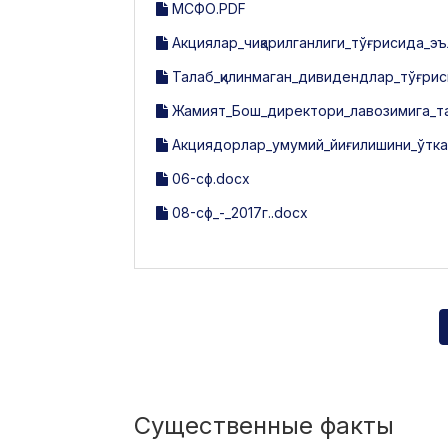
МСФО.PDF
Акциялар_чиқарилганлиги_тўғрисида_эъ
Талаб_қилинмаган_дивидендлар_тўғрис
Жамият_Бош_директори_лавозимига_та
Акциядорлар_умумий_йиғилишини_ўтка
06-сф.docx
08-сф_-_2017г..docx
Существенные факты