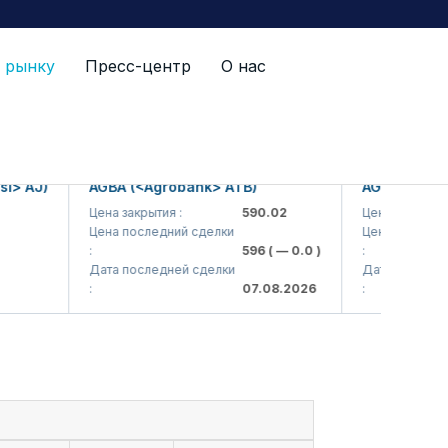
 рынку
Пресс-центр
О нас
 AJ)
AGBA (<Agrobank> ATB)
AGBAP (<Agrob
Цена закрытия :
590.02
Цена закрытия :
Цена последний сделки
Цена последний с
:
596
( — 0.0 )
:
Дата последней сделки
Дата последней 
:
07.08.2026
: