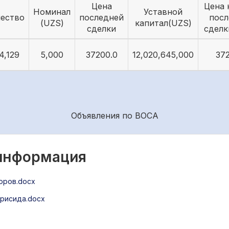
Цена
Цена 
Номинал
Уставной
чество
последней
посл
(UZS)
капитал(UZS)
сделки
сделк
4,129
5,000
37200.0
12,020,645,000
37
Объявления по ВОСА
 информация
оров.docx
рисида.docx