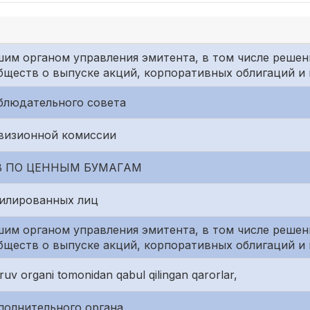
им органом управления эмитента, в том числе решен
бществ о выпуске акций, корпоративных облигаций и
блюдательного совета
евизионной комиссии
В ПО ЦЕННЫМ БУМАГАМ
филированных лиц
им органом управления эмитента, в том числе решен
бществ о выпуске акций, корпоративных облигаций и
uv organi tomonidan qabul qilingan qarorlar,
полнительного органа