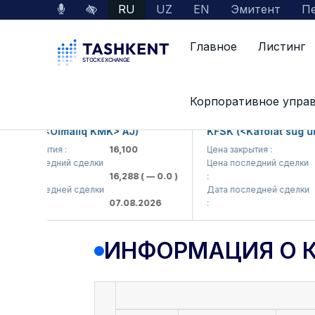
RU
UZ
EN
Эмитент
Пе
Главное
Листинг
Данные по рынку
Информация о компании
Корпоративное упра
MKP (<Olmaliq KMK> AJ)
KFSK (<Kafolat sug'urta
а закрытия :
16,100
Цена закрытия :
82
а последний сделки
Цена последний сделки
16,288
( — 0.0 )
:
83.
а последней сделки
Дата последней сделки
07.08.2026
:
07.
ИНФОРМАЦИЯ О 