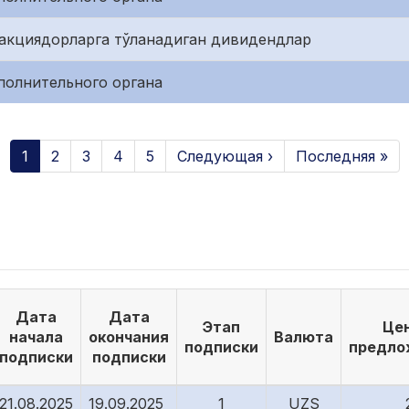
акциядорларга тўланадиган дивидендлар
полнительного органа
1
2
3
4
5
Следующая ›
Последняя »
Дата
Дата
Этап
Це
начала
окончания
Валюта
подписки
предло
подписки
подписки
21.08.2025
19.09.2025
1
UZS