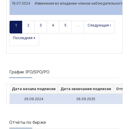
19.07.2024
Изменения во владении членов наблюдательного сов
1
2
3
4
5
…
Следующая ›
Последняя »
График IPO/SPO/PO
Дата начала подписки
Дата окончания подписки
Отмен
26.09.2024
26.09.2025
Отчёты по бирже