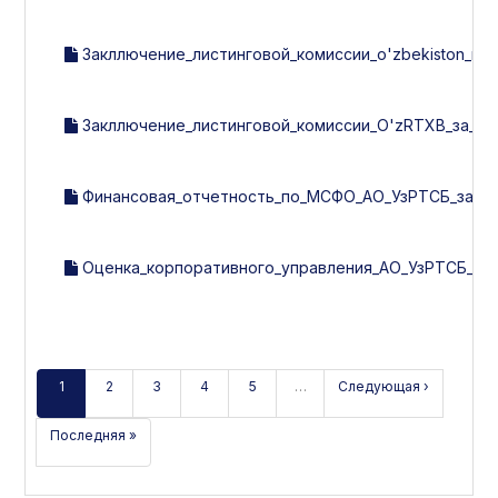
Закллючение_листинговой_комиссии_o'zbekiston_respub
Закллючение_листинговой_комиссии_O'zRTXB_за_2_к
Финансовая_отчетность_по_МСФО_АО_УзРТСБ_за_201
Оценка_корпоративного_управления_АО_УзРТСБ_за_2
1
2
3
4
5
…
Следующая ›
Последняя »