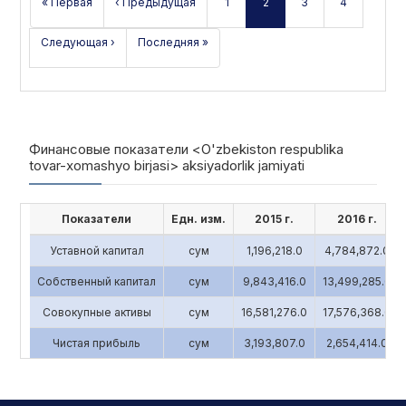
« Первая
‹ Предыдущая
1
2
3
4
Следующая ›
Последняя »
Финансовые показатели <O'zbekiston respublika
tovar-xomashyo birjasi> aksiyadorlik jamiyati
Показатели
Едн. изм.
2015 г.
2016 г.
Уставной капитал
сум
1,196,218.0
4,784,872.0
Собственный капитал
сум
9,843,416.0
13,499,285.0
Совокупные активы
сум
16,581,276.0
17,576,368.0
Чистая прибыль
сум
3,193,807.0
2,654,414.0