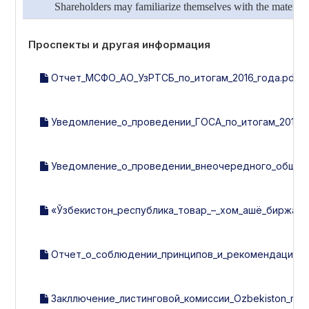
Shareholders may familiarize themselves with the material
Проспекты и другая информация
Отчет_МСФО_АО_УзРТСБ_по_итогам_2016_года.pdf
Уведомление_о_проведении_ГОСА_по_итогам_2016_г
Уведомление_о_проведении_внеочередного_общего
«Ўзбекистон_республика_товар_–_хом_ашё_биржаси»
Отчет_о_соблюдении_принципов_и_рекомендаций_Ко
Закллючение_листинговой_комиссии_Ozbekiston_respubl