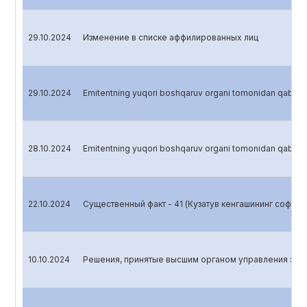
29.10.2024
Изменение в списке аффилированных лиц
29.10.2024
Emitentning yuqori boshqaruv organi tomonidan qabul qi
28.10.2024
Emitentning yuqori boshqaruv organi tomonidan qabul qi
22.10.2024
Существенный факт - 41 (Кузатув кенгашининг соф фой
10.10.2024
Решения, принятые высшим органом управления эми