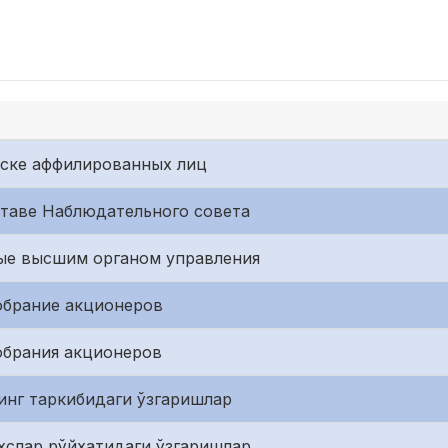
иске аффилированных лиц
ставе Наблюдательного совета
ые высшим органом управления
обрание акционеров
обрания акционеров
инг таркибидаги ўзгаришлар
хслар рўйхатидаги ўзгаришлар