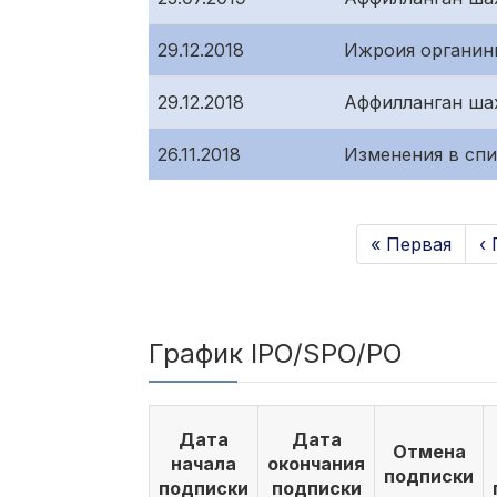
29.12.2018
Ижроия органин
29.12.2018
Аффилланган ша
26.11.2018
Изменения в сп
« Первая
‹
График IPO/SPO/PO
Дата
Дата
Отмена
начала
окончания
подписки
подписки
подписки