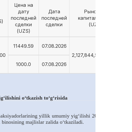
Цена на
дату
Дата
Рыночная
последней
последней
капитализация
S)
сделки
сделки
(UZS)
(UZS)
11449.59
07.08.2026
000
2,127,844,569,185.85
1000.0
07.08.2026
ilishini o‘tkazish to‘g‘risida
iyadorlarining yillik umumiy yig‘ilishi 2026-yil 30-
binosining majlislar zalida o‘tkaziladi.