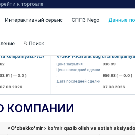
рейти к торговле
Интерактивный сервис
СППЗ Nego
Данные по
вление
Поиск
kompaniyasi> AJ)
KFSKP (<Kafolat sug'urta kompaniyasi> 
Цена закрытия :
936.99
Цена последний сделки
1
( — 0.0 )
:
956.98
( — 0.0 )
Дата последней сделки
8.2026
:
07.08.2026
О КОМПАНИИ
<O'zbekko'mir> ko'mir qazib olish va sotish aksiyador