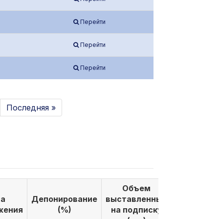
Перейти
Перейти
Перейти
Последняя »
Объем
Объем
а
Депонирование
выставленных
выкуплен
жения
(%)
на подписку
по подпи