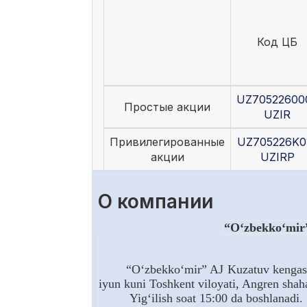
Код ЦБ
UZ70522600
Простые акции
UZIR
Привилегированные
UZ705226K0
акции
UZIRP
О компании
“O‘zbekko‘mir” 
“O‘zbekko‘mir” AJ Kuzatuv kengashining
iyun kuni Toshkent viloyati, Angren shahar
Yig‘ilish soat 15:00 da boshlanadi.