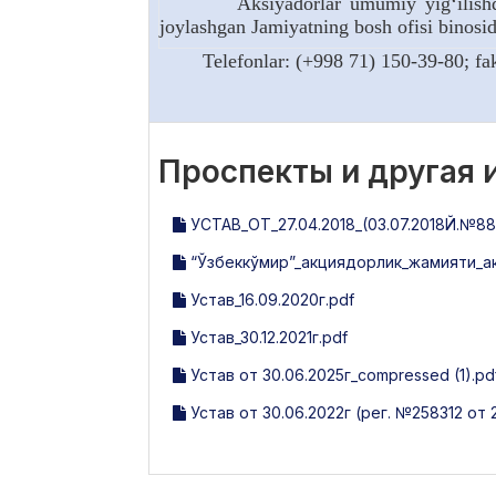
Aksiyadorlar umumiy yig‘ilishd
joylashgan Jamiyatning bosh ofisi binosi
Telefonlar: (+998 71) 150-39-80
Проспекты и другая
УСТАВ_ОТ_27.04.2018_(03.07.2018Й.№88
“Ўзбеккўмир”_акциядорлик_жамияти_акц
Устав_16.09.2020г.pdf
Устав_30.12.2021г.pdf
Устав от 30.06.2025г_compressed (1).pd
Устав от 30.06.2022г (рег. №258312 от 2