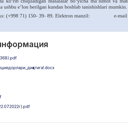
a ko‘rib chiqiladigan masalalar bo‘yicha ma’lumot va mater
da ushbu e’lon berilgan kundan boshlab tanishishlari mumkin.
; faks: (+998 71) 150- 39- 89. Elektron manzil: e-mai
 информация
368).pdf
иядорлари_диққатига!.docx
f
2.07.2022г).pdf