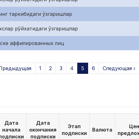
инг таркибидаги ўзгаришлар
хслар рўйхатидаги ўзгаришлар
иске аффилированных лиц
 Предыдущая
1
2
3
4
5
6
Следующая ›
Дата
Дата
Этап
Цен
начала
окончания
Валюта
подписки
предло
подписки
подписки