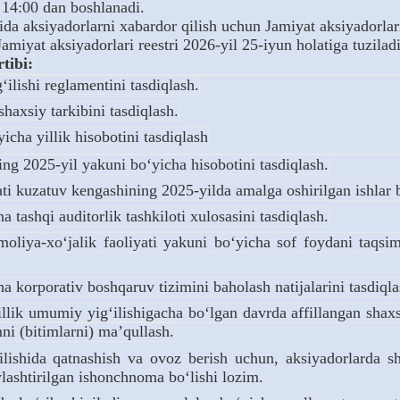
4:00 dan boshlanadi.
ida aksiyadorlarni xabardor qilish uchun Jamiyat aksiyadorlari 
miyat aksiyadorlari reestri 2026-yil 25-iyun holatiga tuziladi
i:
ilishi reglamentini tasdiqlash.
haxsiy tarkibini tasdiqlash.
icha yillik hisobotini tasdiqlash
g 2025-yil yakuni bo‘yicha hisobotini tasdiqlash.
i kuzatuv kengashining 2025-yilda amalga oshirilgan ishlar b
 tashqi auditorlik tashkiloti xulosasini tasdiqlash.
liya-xo‘jalik faoliyati yakuni bo‘yicha sof foydani taqsiml
 korporativ boshqaruv tizimini baholash natijalarini tasdiqla
llik umumiy yig‘ilishigacha bo‘lgan davrda affillangan shaxs
ni (bitimlarni) ma’qullash.
ishida qatnashish va ovoz berish uchun, aksiyadorlarda shah
lashtirilgan ishonchnoma bo‘lishi lozim.