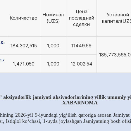
Цена
Номинал
Уставной
Количество
последней
(UZS)
капитал(UZ
сделки
05
184,302,515
1,000
11449.59
185,773,565,
17
1,471,050
1,000
12,002.54
aksiyadorlik jamiyati aksiyadorlarining yillik umumiy yig‘
XABARNOMA
 2026-yil 9-iyundagi yig‘ilish qaroriga asosan Jamiyat aks
, Istiqlol ko‘chasi, 1-uyda joylashgan Jamiyatning bosh ofisi 