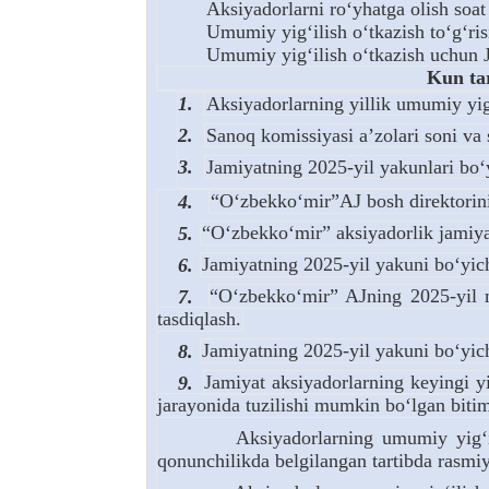
Aksiyadorlarni ro‘yhatga olish soat 1
Umumiy yig‘ilish o‘tkazish to‘g‘ris
Umumiy yig‘ilish o‘tkazish uchun Ja
Kun tartib
1.
Aksiyadorlarning yillik umumiy yig‘
2.
Sanoq komissiyasi a’zolari soni va s
3.
Jamiyatning 2025-yil yakunlari bo‘y
4.
“O‘zbekko‘mir”AJ bosh direktorinin
5.
“O‘zbekko‘mir” aksiyadorlik jamiyat
6.
Jamiyatning 2025-yil yakuni bo‘yicha
7.
“O‘zbekko‘mir” AJning 2025-yil mo
tasdiqlash.
8.
Jamiyatning 2025-yil yakuni bo‘yicha
9.
Jamiyat aksiyadorlarning keyingi yi
jarayonida tuzilishi mumkin bo‘lgan bitim
Aksiyadorlarning umumiy yig‘il
qonunchilikda belgilangan tartibda rasmiy