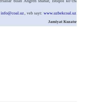
iallar bilan Angren shahar, Istiqlol ko‘chasi, 1-uyda
l
info@coal.uz
, veb sayt:
www.uzbekcoal.uz
.
Jamiyat Kuzatuv kengashi.