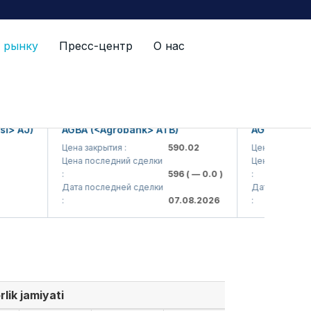
 рынку
Пресс-центр
О нас
AJ)
AGBA (<Agrobank> ATB)
AGBAP (<Agroba
Цена закрытия :
590.02
Цена закрытия :
Цена последний сделки
Цена последний с
:
596
( — 0.0 )
:
Дата последней сделки
Дата последней с
:
07.08.2026
:
lik jamiyati