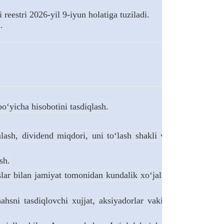
reestri 2026-yil 9-iyun holatiga tuziladi.
.
o‘yicha hisobotini tasdiqlash.
ash, dividend miqdori, uni to‘lash shakli va tartibini
sh.
lar bilan jamiyat tomonidan kundalik xo‘jalik faoliyati
sni tasdiqlovchi xujjat, aksiyadorlar vakillarida esa