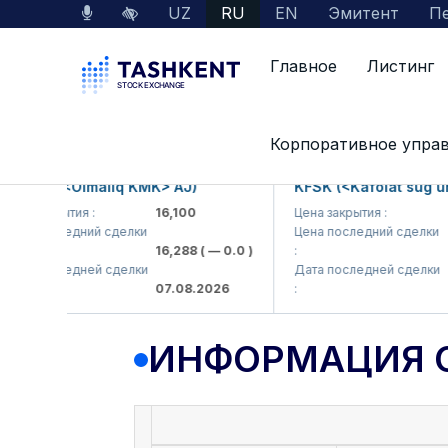
UZ
RU
EN
Эмитент
Пе
Главное
Листинг
Данные по рынку
Информация о компании
Корпоративное упра
KP (<Olmaliq KMK> AJ)
KFSK (<Kafolat sug'urta 
 закрытия :
16,100
Цена закрытия :
82
а последний сделки
Цена последний сделки
16,288
( — 0.0 )
:
83.9
а последней сделки
Дата последней сделки
07.08.2026
:
07.0
ИНФОРМАЦИЯ 