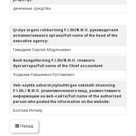
денежные средства
Ijroiya organi rahbarining F.I.Sh/Ф.И.О. руководителя
исполнительного органа/Full name of the head of the
executive agency:
Гимадиев Сергей Абдулхаевич
Bosh buxgalterning F.I.Sh/Ф.И.О. главного
бухгалтера/Full name of the Chief accountant:
Ходжаев Равшанжон Рустамович
Veb-saytda axborot joylashtirgan vakolatli shaxsning
F.I.Sh./ Ф.И.О. уполномоченного лица, разместившего
информацию на веб-сайте/Full name of the authorized
person who posted the information on the website:
Болтаев Ихтиёр
Назад