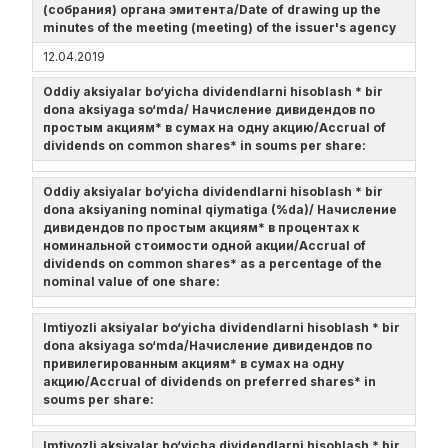
(собрания) органа эмитента/Date of drawing up the
minutes of the meeting (meeting) of the issuer's agency
12.04.2019
Oddiy aksiyalar bo‘yicha dividendlarni hisoblash * bir
dona aksiyaga so‘mda/ Начисление дивидендов по
простым акциям* в сумах на одну акцию/Accrual of
dividends on common shares* in soums per share:
Oddiy aksiyalar bo‘yicha dividendlarni hisoblash * bir
dona aksiyaning nominal qiymatiga (%da)/ Начисление
дивидендов по простым акциям* в процентах к
номинальной стоимости одной акции/Accrual of
dividends on common shares* as a percentage of the
nominal value of one share:
Imtiyozli aksiyalar bo‘yicha dividendlarni hisoblash * bir
dona aksiyaga so‘mda/Начисление дивидендов по
привилегированным акциям* в сумах на одну
акцию/Accrual of dividends on preferred shares* in
soums per share:
Imtiyozli aksiyalar bo‘yicha dividendlarni hisoblash * bir