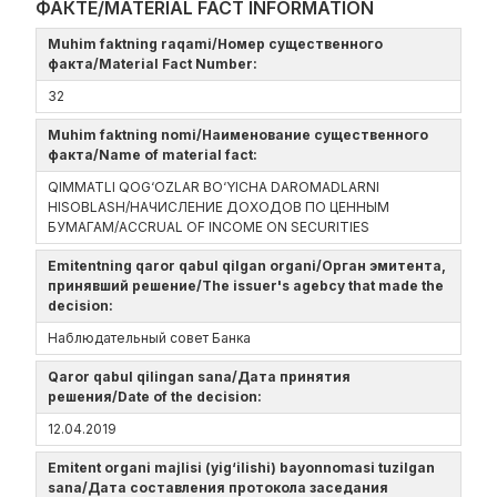
ФАКТЕ/MATERIAL FACT INFORMATION
Muhim faktning raqami/Номер существенного
факта/Material Fact Number:
32
Muhim faktning nomi/Наименование существенного
факта/Name of material fact:
QIMMATLI QOG‘OZLAR BO‘YICHA DAROMADLARNI
HISOBLASH/НАЧИСЛЕНИЕ ДОХОДОВ ПО ЦЕННЫМ
БУМАГАМ/ACCRUAL OF INCOME ON SECURITIES
Emitentning qaror qabul qilgan organi/Орган эмитента,
принявший решение/The issuer's agebcy that made the
decision:
Наблюдательный совет Банка
Qaror qabul qilingan sana/Дата принятия
решения/Date of the decision:
12.04.2019
Emitent organi majlisi (yig‘ilishi) bayonnomasi tuzilgan
sana/Дата составления протокола заседания