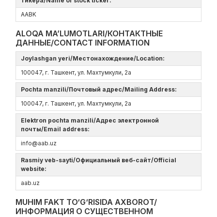
тикера/Name of stock ticker:
AABK
ALOQA MA’LUMOTLARI/КОНТАКТНЫЕ
ДАННЫЕ/CONTACT INFORMATION
Joylashgan yeri/Местонахождение/Location:
100047, г. Ташкент, ул. Махтумкули, 2а
Pochta manzili/Почтовый адрес/Mailing Address:
100047, г. Ташкент, ул. Махтумкули, 2а
Elektron pochta manzili/Адрес электронной
почты/Email address:
info@aab.uz
Rasmiy veb-sayti/Официальный веб-сайт/Official
website:
aаb.uz
MUHIM FAKT TO‘G‘RISIDA AXBOROT/
ИНФОРМАЦИЯ О СУЩЕСТВЕННОМ