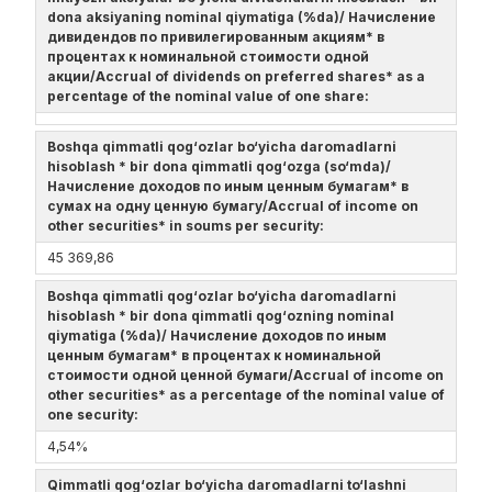
dona aksiyaning nominal qiymatiga (%da)/ Начисление
дивидендов по привилегированным акциям* в
процентах к номинальной стоимости одной
акции/Accrual of dividends on preferred shares* as a
percentage of the nominal value of one share:
Boshqa qimmatli qog‘ozlar bo‘yicha daromadlarni
hisoblash * bir dona qimmatli qog‘ozga (so‘mda)/
Начисление доходов по иным ценным бумагам* в
сумах на одну ценную бумагу/Accrual of income on
other securities* in soums per security:
45 369,86
Boshqa qimmatli qog‘ozlar bo‘yicha daromadlarni
hisoblash * bir dona qimmatli qog‘ozning nominal
qiymatiga (%da)/ Начисление доходов по иным
ценным бумагам* в процентах к номинальной
стоимости одной ценной бумаги/Accrual of income on
other securities* as a percentage of the nominal value of
one security:
4,54%
Qimmatli qog‘ozlar bo‘yicha daromadlarni to‘lashni