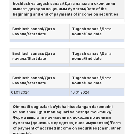
boshlash va tugash sanasi/Дата начала и окончания
выплат доходов по ценным бумагам/Date of the
beginning and end of payments of income on securities
Boshlash sanasi/Дата
Tugash sanasi/Дата
начала/Start date
конца/End date
Boshlash sanasi/Дата
Tugash sanasi/Дата
начала/Start date
конца/End date
Boshlash sanasi/Дата
Tugash sanasi/Дата
начала/Start date
конца/End date
01.01.2024
10.01.2024
Qimmatli qog‘ozlar bo‘yicha hisoblangan daromadni
to‘lash shakli (pul mablag‘lari va boshqa mol-mulk)/
Форма выплаты начисленных доходов по ценным
бумагам (денежные средства, иное имущество)/Form
of payment of accrued income on securities (cash, other
property):