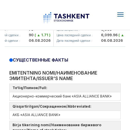
Togg
navig
Hamkorbank> ATB)
UZMK (<O'zmetkombinat> AJ)
79
6,099
я :
Цена закрытия :
90
( ▲ 1.71 )
6,099.96
( ▲ 0.08
ний сделки :
Цена последний сделки :
06.08.2026
06.08.2026
ей сделки :
Дата последней сделки :
СУЩЕСТВЕННЫЕ ФАКТЫ
EMITENTNING NOMI/НАИМЕНОВАНИЕ
ЭМИТЕНТА/ISSUER'S NAME
To‘liq/Полное/Full:
Акционерно-коммерческий банк «ASIA ALLIANCE BANK»
Qisqartirilgan/Сокращенное/Abbreviated:
АКБ «ASIA ALLIANCE BANK»
Birja tikerining nomi/Наименование биржевого