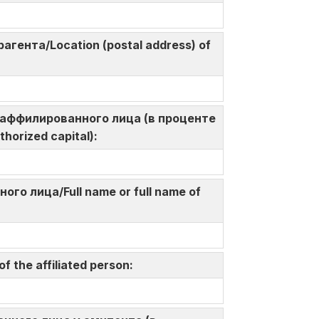
агента/Location (postal address) of
а у аффилированного лица (в проценте
thorized capital):
ого лица/Full name or full name of
 the affiliated person: