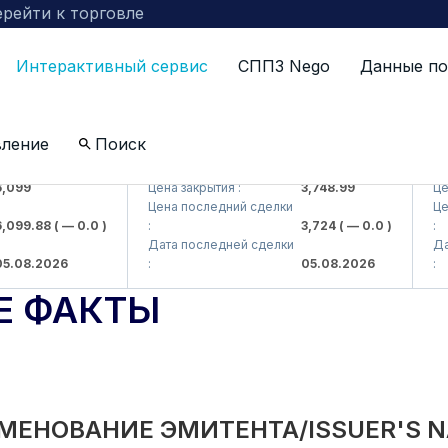
рейти к торговле
Интерактивный сервис
СППЗ Nego
Данные по
вление
Поиск
 AJ)
UZMKP (<O'zmetkombinat> AJ)
KVTS
99
Цена закрытия :
3,748.99
Цена з
Цена последний сделки
Цена 
99.88
( — 0.0 )
:
3,724
( — 0.0 )
:
Дата последней сделки
Дата 
08.2026
:
05.08.2026
:
Е ФАКТЫ
МЕНОВАНИЕ ЭМИТЕНТА/ISSUER'S 