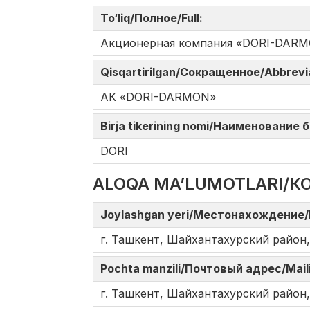
To‘liq/Полное/Full:
Акционерная компания «DORI-DAR
Qisqartirilgan/Сокращенное/Abbrev
АК «DORI-DARMON»
Birja tikerining nomi/Наименование
DORI
ALOQA MA’LUMOTLARI/К
Joylashgan yeri/Местонахождение/
г. Ташкент, Шайхантахурский район,
Pochta manzili/Почтовый адрес/Mail
г. Ташкент, Шайхантахурский район,