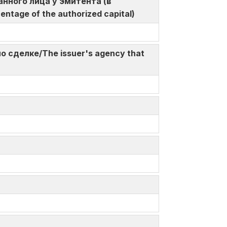
ованного лица у эмитента (в
centage of the authorized capital)
по сделке/The issuer's agency that