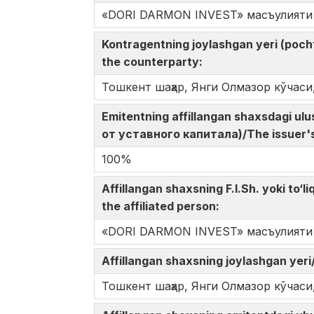
«DORI DARMON INVEST» масъулияти 
Kontragentning joylashgan yeri (poc
the counterparty:
Тошкент шаҳар, Янги Олмазор кўчаси,
Emitentning affillangan shaxsdagi u
от уставного капитала)/The issuer's s
100%
Affillangan shaxsning F.I.Sh. yoki t
the affiliated person:
«DORI DARMON INVEST» масъулияти 
Affillangan shaxsning joylashgan y
Тошкент шаҳар, Янги Олмазор кўчаси,