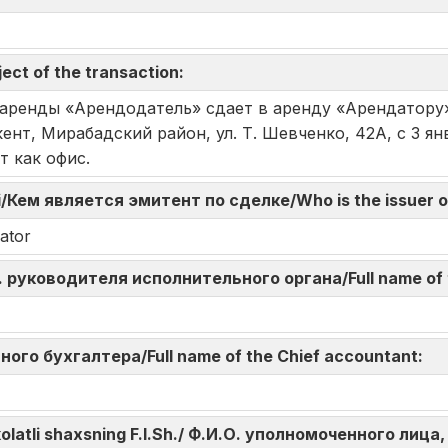
ect of the transaction:
 аренды «Арендодатель» сдает в аренду «Арендатору
ент, Мирабадский район, ул. Т. Шевченко, 42А, с 3 ян
т как офис.
di/Кем является эмитент по сделке/Who is the issuer o
ator
И.О. руководителя исполнительного органа/Full name of
авного бухгалтера/Full name of the Chief accountant:
akolatli shaxsning F.I.Sh./ Ф.И.О. уполномоченного л