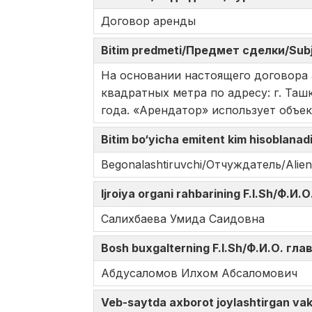
Договор аренды
Bitim predmeti/Предмет сделки/Subj
На основании настоящего договора
квадратных метра по адресу: г. Ташк
года. «Арендатор» использует объек
Bitim bo‘yicha emitent kim hisoblana
Begonalashtiruvchi/Отчуждатель/Alien
Ijroiya organi rahbarining F.I.Sh/Ф.
Салихбаева Умида Саидовна
Bosh buxgalterning F.I.Sh/Ф.И.О. гл
Абдусаломов Илхом Абсаломович
Veb-saytda axborot joylashtirgan v