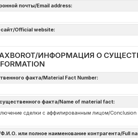
тронной почты/Email address:
айт/Official website:
DA AXBOROT/ИНФОРМАЦИЯ О СУЩЕС
NFORMATION
твенного факта/Material Fact Number:
существенного факта/Name of material fact:
i/Заключение сделки с аффилированным лицом/Conclusion of 
omi/Ф.И.О. или полное наименование контрагента/Full na