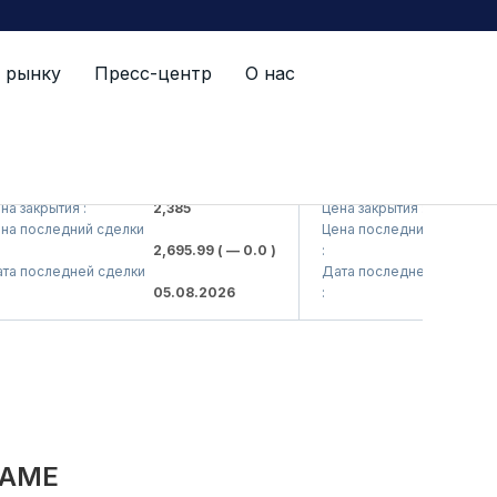
 рынку
Пресс-центр
О нас
 (<Kvarts> AJ)
QZSM (<Qizilqumsement>
акрытия :
2,385
Цена закрытия :
1,20
последний сделки
Цена последний сделки
2,695.99
( — 0.0 )
:
1,21
последней сделки
Дата последней сделки
05.08.2026
:
05.
NAME