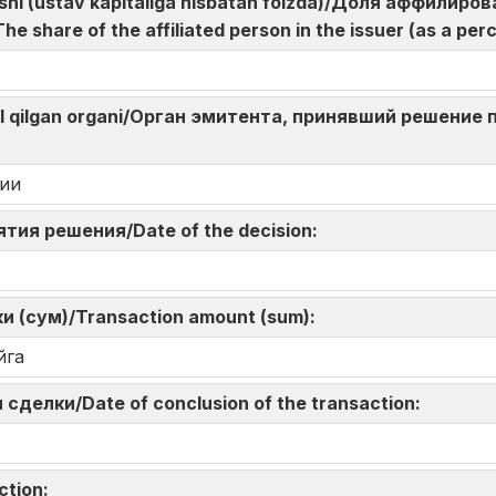
lushi (ustav kapitaliga nisbatan foizda)/Доля аффилир
 share of the affiliated person in the issuer (as a per
bul qilgan organi/Орган эмитента, принявший решение 
n:
нии
нятия решения/Date of the decision:
и (сум)/Transaction amount (sum):
йга
 сделки/Date of conclusion of the transaction:
action: