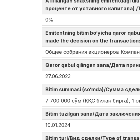
Affillangan shaxsning emitentdagi u
проценте от уставного капитала) /The
0%
Emitentning bitim bo‘yicha qaror qa
made the decision on the transactio
Общее собрания акционеров Компа
Qaror qabul qilingan sana/Дата при
27.06.2023
Bitim summasi (so‘mda)/Сумма сделк
7 700 000 сўм (ҚҚС билан бирга), 1 о
Bitim tuzilgan sana/Дата заключения
19.01.2024
Bitim turi/Вид сделки/Type of trans