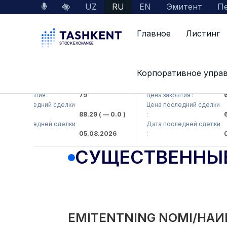
UZ
RU
EN
Эмитент
Пе
Главное
Листинг
Корпоративное упра
KB (<Hamkorbank> ATB)
UZMK (<O'zmetkombinat>
а закрытия :
79
Цена закрытия :
6,0
на последний сделки
Цена последний сделки
88.29
( — 0.0 )
:
6,0
та последней сделки
Дата последней сделки
05.08.2026
:
05.
СУЩЕСТВЕННЫ
EMITENTNING NOMI/НАИ