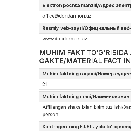
Elektron pochta manzili/Адрес элек
office@doridarmon.uz
Rasmiy veb-sayti/Официальный веб-с
www.doridarmon.uz
MUHIM FAKT TO‘G‘RISI
ФАКТЕ/MATERIAL FACT I
Muhim faktning raqami/Номер сущес
21
Muhim faktning nomi/Наименование 
Affillangan shaxs bilan bitim tuzilish
person
Kontragentning F.I.Sh. yoki to‘liq n