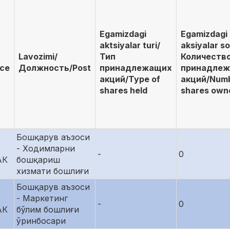
Egamizdagi
Egamizdagi
aktsiyalar turi/
aksiyalar so
Lavozimi/
Тип
Количеств
ace
Должность/Post
принадлежащих
принадле
акций/Type of
акций/Numb
shares held
shares own
Бошқарув аъзоси
- Ходимларни
-
0
АК
бошқариш
хизмати бошлиғи
Бошқарув аъзоси
- Маркетинг
-
0
АК
бўлим бошлиғи
ўринбосари