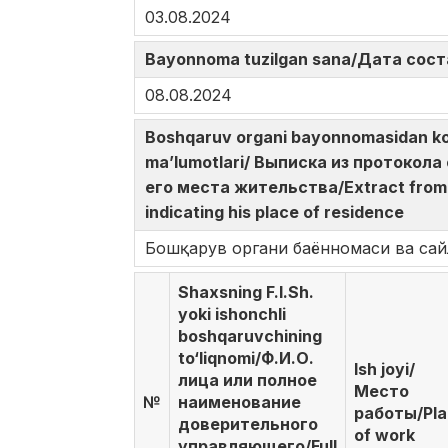
03.08.2024
Bayonnoma tuzilgan sana/Дата сост
08.08.2024
Boshqaruv organi bayonnomasidan ko‘c
ma’lumotlari/ Выписка из протокол
его места жительства/Extract from t
indicating his place of residence
Бошқарув органи баённомаси ва сай
Shaxsning F.I.Sh.
yoki ishonchli
boshqaruvchining
to‘liqnomi/Ф.И.О.
Ish joyi/
лица или полное
Место
№
наименование
работы/Pl
доверительного
of work
управляющего/Full