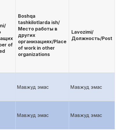
Boshqa
tashkilotlarda ish/
ni/
Место работы в
о
Lavozimi/
других
жащих
Должность/Post
организациях/Place
er of
of work in other
ed
organizations
Мавжуд эмас
Мавжуд эмас
Мавжуд эмас
Мавжуд эмас