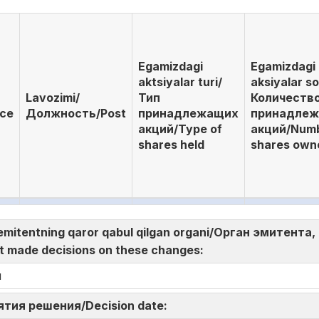
Egamizdagi
Egamizdagi
aktsiyalar turi/
aksiyalar so
Lavozimi/
Тип
Количеств
ace
Должность/Post
принадлежащих
принадле
акций/Type of
акций/Numb
shares held
shares own
sida emitentning qaror qabul qilgan organi/Орган эмите
t made decisions on these changes:
и
нятия решения/Decision date: