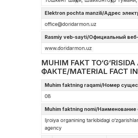
Тошкент шаҳри, Шайхонтоҳур тумани,
Elektron pochta manzili/Адрес элек
office@doridarmon.uz
Rasmiy veb-sayti/Официальный веб-с
www.doridarmon.uz
MUHIM FAKT TO‘G‘RISI
ФАКТЕ/MATERIAL FACT I
Muhim faktning raqami/Номер сущес
08
Muhim faktning nomi/Наименование 
Ijroiya organining tarkibidagi o‘zgari
agency