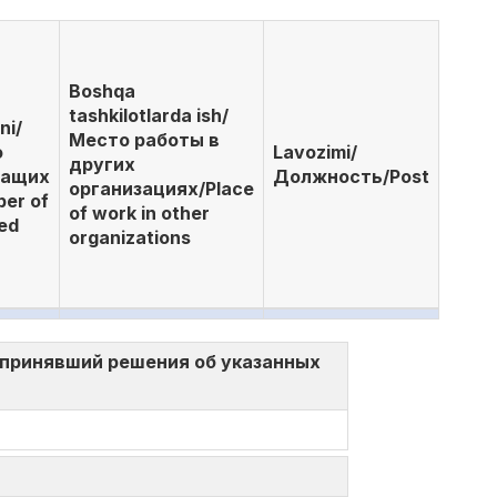
Boshqa
tashkilotlarda ish/
ni/
Место работы в
о
Lavozimi/
других
жащих
Должность/Post
организациях/Place
er of
of work in other
ed
organizations
нта, принявший решения об указанных