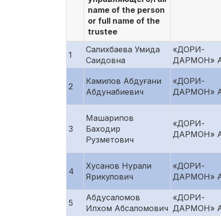
name of the person
or full name of the
trustee
Салихбаева Умида
«ДОРИ-
1
Саидовна
ДАРМОН» 
Камилов Абдуғани
«ДОРИ-
2
Абдунабиевич
ДАРМОН» 
Машарипов
«ДОРИ-
3
Баходир
ДАРМОН» 
Рузметович
Хусанов Нурали
«ДОРИ-
4
Ярикулович
ДАРМОН» 
Абдусаломов
«ДОРИ-
5
Илхом Абсаломович
ДАРМОН» 