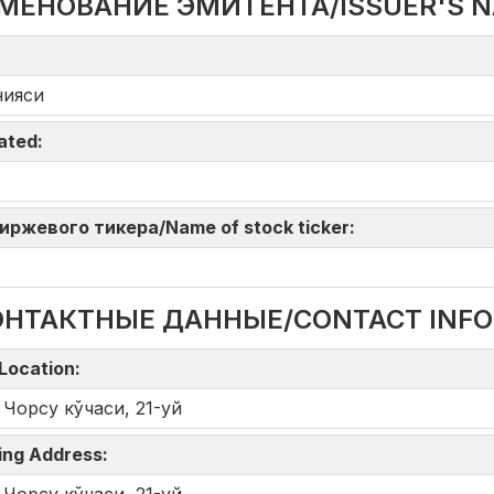
МЕНОВАНИЕ ЭМИТЕНТА/ISSUER'S 
нияси
iated:
 биржевого тикера/Name of stock ticker:
ОНТАКТНЫЕ ДАННЫЕ/CONTACT INF
Location:
 Чорсу кўчаси, 21-уй
ing Address: