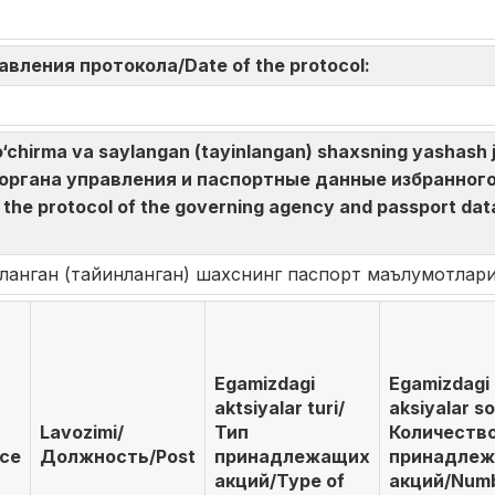
авления протокола/Date of the protocol:
hirma va saylangan (tayinlangan) shaxsning yashash jo
а органа управления и паспортные данные избранного
he protocol of the governing agency and passport data 
ланган (тайинланган) шахснинг паспорт маълумотлар
Egamizdagi
Egamizdagi
aktsiyalar turi/
aksiyalar so
Lavozimi/
Тип
Количеств
ace
Должность/Post
принадлежащих
принадле
акций/Type of
акций/Numb