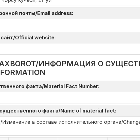
 Чорсу кўчаси, 21-уй
тронной почты/Email address:
айт/Official website:
DA AXBOROT/ИНФОРМАЦИЯ О СУЩЕС
NFORMATION
твенного факта/Material Fact Number:
существенного факта/Name of material fact:
shlar/Изменение в составе исполнительного органа/Change 