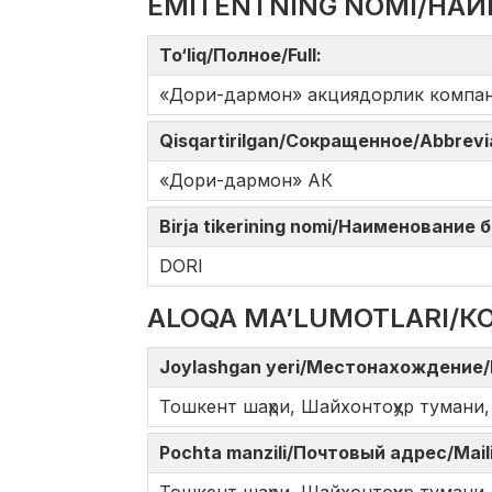
EMITENTNING NOMI/НАИ
To‘liq/Полное/Full:
«Дори-дармон» акциядорлик компа
Qisqartirilgan/Сокращенное/Abbrev
«Дори-дармон» АК
Birja tikerining nomi/Наименование
DORI
ALOQA MA’LUMOTLARI/К
Joylashgan yeri/Местонахождение/
Тошкент шаҳри, Шайхонтоҳур тумани,
Pochta manzili/Почтовый адрес/Mail