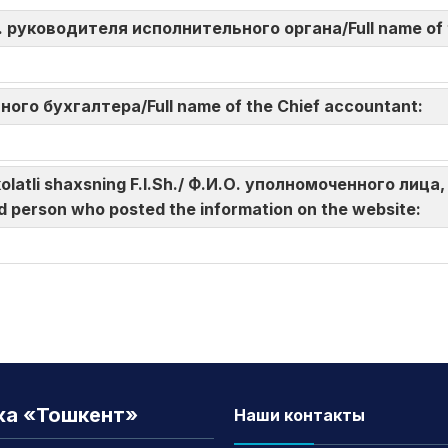
И.О. руководителя исполнительного органа/Full name of
авного бухгалтера/Full name of the Chief accountant:
akolatli shaxsning F.I.Sh./ Ф.И.О. уполномоченного л
d person who posted the information on the website:
жа «Тошкент»
Наши контакты