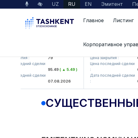
UZ
RU
EN
Эмитент
Пе
Главное
Листинг
Корпоративное упра
KB (<Hamkorbank> ATB)
UZMK (<O'zmetkombinat>
а закрытия :
79
Цена закрытия :
6,0
на последний сделки
Цена последний сделки
95.49
( ▲ 5.49 )
:
6,4
та последней сделки
Дата последней сделки
07.08.2026
:
07.
СУЩЕСТВЕННЫ