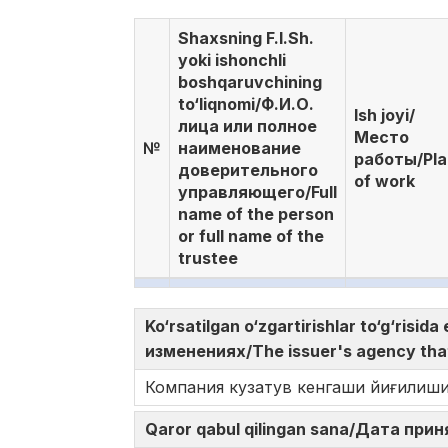
Shaxsning F.I.Sh.
yoki ishonchli
boshqaruvchining
to‘liqnomi/Ф.И.О.
Ish joyi/
лица или полное
Место
№
наименование
работы/Pl
доверительного
of work
управляющего/Full
name of the person
or full name of the
trustee
Ko‘rsatilgan o‘zgartirishlar to‘g‘ri
изменениях/The issuer's agency tha
Компания кузатув кенгаши йиғилиш
Qaror qabul qilingan sana/Дата при