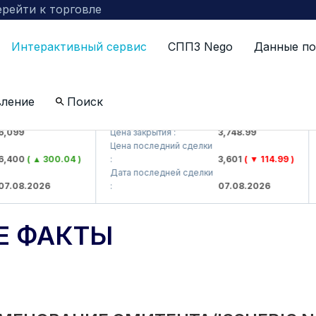
рейти к торговле
Интерактивный сервис
СППЗ Nego
Данные по
вление
Поиск
 AJ)
UZMKP (<O'zmetkombinat> AJ)
K
99
Цена закрытия :
3,748.99
Ц
Цена последний сделки
Ц
00
( ▲ 300.04 )
:
3,601
( ▼ 114.99 )
:
Дата последней сделки
Д
08.2026
:
07.08.2026
:
Е ФАКТЫ