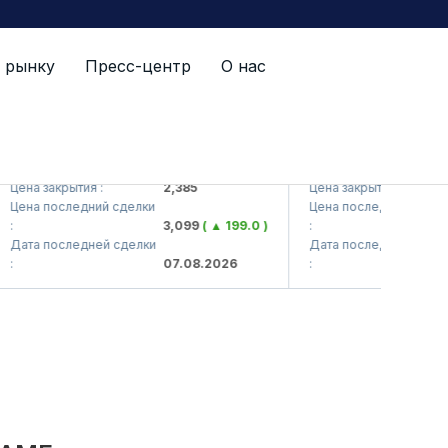
 рынку
Пресс-центр
О нас
VTS (<Kvarts> AJ)
QZSM (<Qizilqumseme
ена закрытия :
2,385
Цена закрытия :
1
ена последний сделки
Цена последний сделки
3,099
( ▲ 199.0 )
:
1
ата последней сделки
Дата последней сделки
07.08.2026
:
0