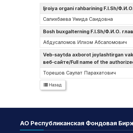
Ijroiya organi rahbarining F.I.Sh/Ф.
Салихбаева Умида Саидовна
Bosh buxgalterning F.I.Sh/Ф.И.О. гл
Абдусаломов Илхом Абсаломович
Veb-saytda axborot joylashtirgan v
веб-сайте/Full name of the authorize
Торешов Саулат Парахатович
Назад
АО Республиканская Фондовая Бир