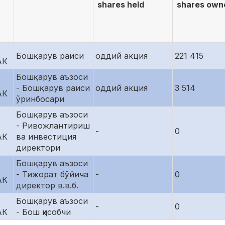
shares held
shares own
Бошқарув раиси
оддий акция
221 415
АК
Бошқарув аъзоси
- Бошқарув раиси
оддий акция
3 514
АК
ўринбосари
Бошқарув аъзоси
- Ривожлантириш
-
0
АК
ва инвестиция
директори
Бошқарув аъзоси
- Тижорат бўйича
-
0
АК
директор в.в.б.
Бошқарув аъзоси
-
0
АК
- Бош ҳисобчи