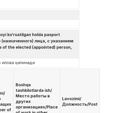
yi ko‘rsatilgan holda pasport
 (назначенного) лица, с указанием
of the elected (appointed) person,
и илова қилинади
Boshqa
tashkilotlarda ish/
ni/
Место работы в
о
Lavozimi/
других
жащих
Должность/Post
организациях/Place
er of
of work in other