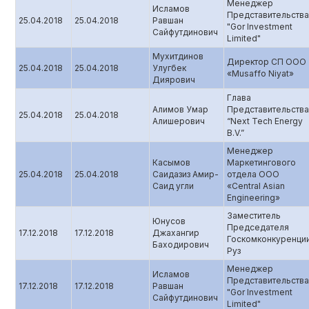
Менеджер
Исламов
Представительства
25.04.2018
25.04.2018
Равшан
"Gor Investment
Сайфутдинович
Limited"
Мухитдинов
Директор СП ООО
25.04.2018
25.04.2018
Улугбек
«Musaffo Niyat»
Диярович
Глава
Алимов Умар
Представительства
25.04.2018
25.04.2018
Алишерович
“Next Tech Energy
B.V.”
Менеджер
Касымов
Маркетингового
25.04.2018
25.04.2018
Саидазиз Амир-
отдела ООО
Саид угли
«Central Asian
Engineering»
Заместитель
Юнусов
Председателя
17.12.2018
17.12.2018
Джахангир
Госкомконкуренци
Баходирович
Руз
Менеджер
Исламов
Представительства
17.12.2018
17.12.2018
Равшан
"Gor Investment
Сайфутдинович
Limited"