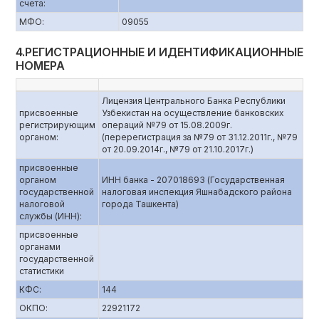
счета:
МФО:
09055
4.РЕГИСТРАЦИОННЫЕ И ИДЕНТИФИКАЦИОННЫЕ
НОМЕРА
Лицензия Центрального Банка Республики
присвоенные
Узбекистан на осуществление банковских
регистрирующим
операций №79 от 15.08.2009г.
органом:
(перерегистрация за №79 от 31.12.2011г., №79
от 20.09.2014г., №79 от 21.10.2017г.)
присвоенные
органом
ИНН банка - 207018693 (Государственная
государственной
налоговая инспекция Яшнабадского района
налоговой
города Ташкента)
службы (ИНН):
присвоенные
органами
государственной
статистики
КФС:
144
ОКПО:
22921172