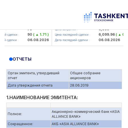
orbank> ATB)
UZMK (<O'zmetkombinat> AJ)
79
6,099
Цена закрытия :
90
( ▲ 1.71 )
6,099.96
( ▲ 0.08 )
елки :
Цена последний сделки :
06.08.2026
06.08.2026
елки :
Дата последней сделки :
ОТЧЕТЫ
Орган эмитента, утвердивший
Общее собрание
отчет
акционеров
Дата утверждения отчета
28.06.2019
1.НАИМЕНОВАНИЕ ЭМИТЕНТА:
Акционерно-коммерческий банк «ASIA
Полное:
ALLIANCE BANK»
Сокращенное:
АКБ «ASIA ALLIANCE BANK»