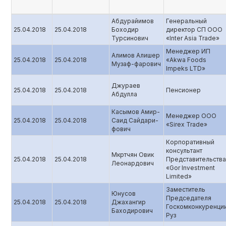
Абдурайимов
Генеральный
25.04.2018
25.04.2018
Боходир
директор СП ООО
Турсинович
«Inter Asia Trade»
Менеджер ИП
Алимов Алишер
25.04.2018
25.04.2018
«Akwa Foods
Музаф-фарович
Impeks LTD»
Джураев
25.04.2018
25.04.2018
Пенсионер
Абдулла
Касымов Амир-
Менеджер ООО
25.04.2018
25.04.2018
Cаид Сайдари-
«Sirex Trade»
фович
Корпоративный
консультант
Мкртчян Овик
25.04.2018
25.04.2018
Представительства
Леонардович
«Gor Investment
Limited»
Заместитель
Юнусов
Председателя
25.04.2018
25.04.2018
Джахангир
Госкомконкуренци
Баходирович
Руз