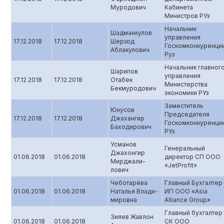
Муродович
Кабинета
Министров РУз
Начальник
Шадманкулов
управления
17.12.2018
17.12.2018
Шерзод
Госкомконкуренци
Аблакулович
Руз
Начальник главног
Шарипов
управления
17.12.2018
17.12.2018
Отабек
Министерства
Бекмуродович
экономики РУз
Заместитель
Юнусов
Председателя
17.12.2018
17.12.2018
Джахангир
Госкомконкуренци
Баходирович
РУз
Усманов
Генеральный
Джахонгир
01.06.2018
01.06.2018
директор СП ООО
Мирджали-
«JetProfit»
лович
Чеботарёва
Главный Бухгалтер
01.06.2018
01.06.2018
Наталья Влади-
ИП ООО «Asia
мировна
Alliance Group»
Главный бухгалтер
Зияев Жавлон
01.06.2018
01.06.2018
СК ООО