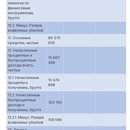
клиентов по
финансовым
инструментам,
брутто
10.2. Минус: Резерв
возможных убытков
11. Основные
86 375
средства, чистые
605
12. Начисленные
процентные и
10 667
беспроцентные
498
доходы всего,
чистые
12.1. Начисленные
10 474
проценты к
898
получению, брутто
12.2. Начисленные
беспроцентные
302 199
доходы к
получению, брутто
12.2.1. Минус: Резерв
109 599
возможных убытков
13. Другое