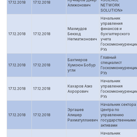
17.12.2018
17.12.2018
Алижонович
NETWORK
SOLUTION»
Начальник
управления
Махмудов
финансов и
17.12.2018
17.12.2018
Бекзод
бухгалтерского
Негматжонович
учета
Госкомконкуренци
РУз
Главный
Бахтиеров
специалист
17.12.2018
17.12.2018
Хумоюн Бобур
Госкомконкуренци
угли
РУз
Начальник
Кахаров Азиз
управления
17.12.2018
17.12.2018
Ахрорович
Госкомконкуренци
РУз
Начальник сектора
Эргашев
Центра по
17.12.2018
17.12.2018
Алишер
управлению
Рахматуллаевич
государственными
активами
Начальник