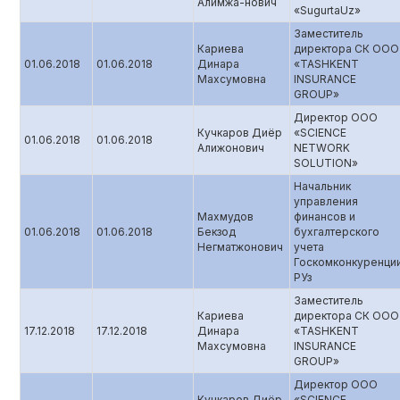
Алимжа-нович
«SugurtaUz»
Заместитель
Кариева
директора СК ООО
01.06.2018
01.06.2018
Динара
«TASHKENT
Махсумовна
INSURANCE
GROUP»
Директор ООО
Кучкаров Диёр
«SCIENCE
01.06.2018
01.06.2018
Алижонович
NETWORK
SOLUTION»
Начальник
управления
Махмудов
финансов и
01.06.2018
01.06.2018
Бекзод
бухгалтерского
Негматжонович
учета
Госкомконкуренци
РУз
Заместитель
Кариева
директора СК ООО
17.12.2018
17.12.2018
Динара
«TASHKENT
Махсумовна
INSURANCE
GROUP»
Директор ООО
Кучкаров Диёр
«SCIENCE