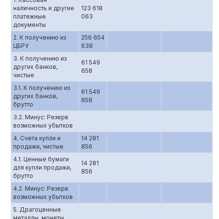
наличность и другие
123 618
платежные
063
документы
2. К получению из
256 654
ЦБРУ
638
3. К получению из
61 549
других банков,
658
чистые
3.1. К получению из
61 549
других банков,
658
брутто
3.2. Минус: Резерв
возможных убытков
4. Счета купли и
14 281
продажи, чистые
856
4.1. Ценные бумаги
14 281
для купли продажи,
856
брутто
4.2. Минус: Резерв
возможных убытков
5. Драгоценные
металлы, монеты,