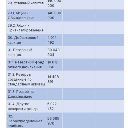
140 000
29. Уставный капитал
000
29.1. Акции -
140 000
Обыкновенные
000
29.2. Акции -
Привилегированные
30. Добавленный
4 014
капитал
492
31. Резервный
39 043
капитал.
334
31.1. Резервный фонд
19 612
общего назначения
066
31.2. Резервы
14 408
созданные по
816
стандартным активам
31.3. Резерв на
Девальвацию
31.4. Другие
5 022
резервы и фонды
452
32.
59 665
Нераспределенная
970
прибыль