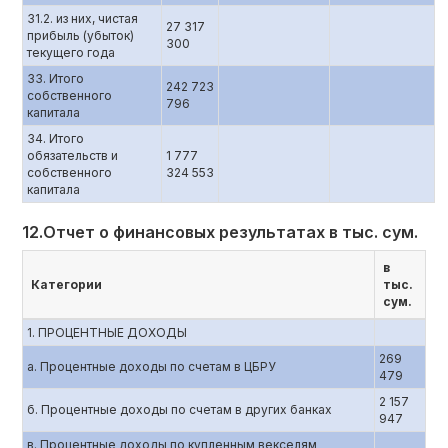
31.2. из них, чистая
27 317
прибыль (убыток)
300
текущего года
33. Итого
242 723
собственного
796
капитала
34. Итого
обязательств и
1 777
собственного
324 553
капитала
12.Отчет о финансовых результатах в тыс. сум.
в
Категории
тыс.
сум.
1. ПРОЦЕНТНЫЕ ДОХОДЫ
269
a. Процентные доходы по счетам в ЦБРУ
479
2 157
б. Процентные доходы по счетам в других банках
947
в. Процентные доходы по купленным векселям