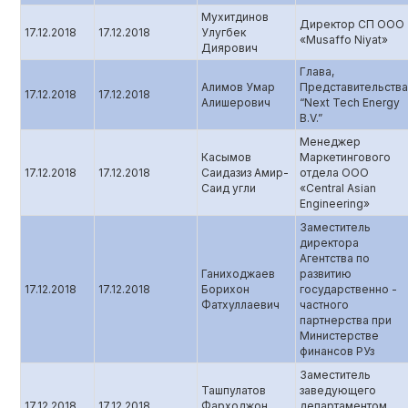
Мухитдинов
Директор СП ООО
17.12.2018
17.12.2018
Улугбек
«Musaffo Niyat»
Диярович
Глава,
Алимов Умар
Представительства
17.12.2018
17.12.2018
Алишерович
“Next Tech Energy
B.V.”
Менеджер
Касымов
Маркетингового
17.12.2018
17.12.2018
Саидазиз Амир-
отдела ООО
Саид угли
«Central Asian
Engineering»
Заместитель
директора
Агентства по
Ганиходжаев
развитию
17.12.2018
17.12.2018
Борихон
государственно -
Фатхуллаевич
частного
партнерства при
Министерстве
финансов РУз
Заместитель
Ташпулатов
заведующего
17.12.2018
17.12.2018
Фарходжон
департаментом