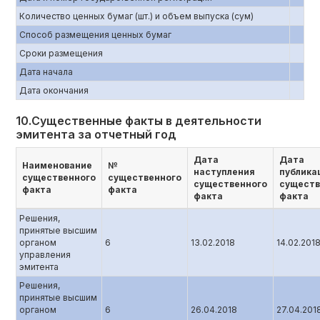
Количество ценных бумаг (шт.) и объем выпуска (сум)
Способ размещения ценных бумаг
Сроки размещения
Дата начала
Дата окончания
10.Существенные факты в деятельности
эмитента за отчетный год
Дата
Дата
Наименование
№
наступления
публика
существенного
существенного
существенного
существ
факта
факта
факта
факта
Решения,
принятые высшим
органом
6
13.02.2018
14.02.201
управления
эмитента
Решения,
принятые высшим
органом
6
26.04.2018
27.04.201