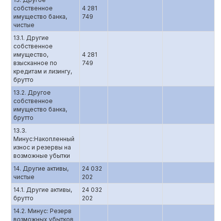
собственное
4 281
имущество банка,
749
чистые
13.1. Другие
собственное
имущество,
4 281
взысканное по
749
кредитам и лизингу,
брутто
13.2. Другое
собственное
имущество банка,
брутто
13.3.
Минус:Накопленный
износ и резервы на
возможные убытки
14. Другие активы,
24 032
чистые
202
14.1. Другие активы,
24 032
брутто
202
14.2. Минус: Резерв
возможных убытков