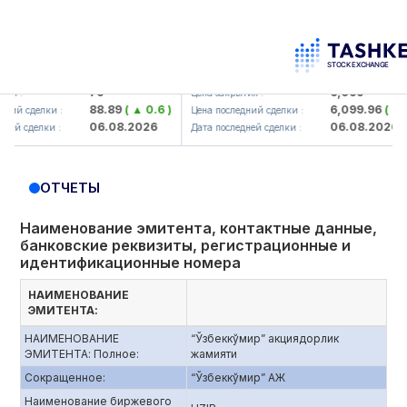
mkorbank> ATB)
UZMK (<O'zmetkombinat> AJ)
79
6,099
Цена закрытия :
88.89
( ▲ 0.6 )
6,099.96
( ▲ 0.08
сделки :
Цена последний сделки :
06.08.2026
06.08.2026
сделки :
Дата последней сделки :
ОТЧЕТЫ
Наименование эмитента, контактные данные,
банковские реквизиты, регистрационные и
идентификационные номера
НАИМЕНОВАНИЕ
ЭМИТЕНТА:
НАИМЕНОВАНИЕ
“Ўзбеккўмир” акциядорлик
ЭМИТЕНТА: Полное:
жамияти
Сокращенное:
“Ўзбеккўмир” АЖ
Наименование биржевого