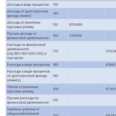
Доходы в виде процентов
130
Доходы от долгосрочной
140
аренда (лизинг)
Доходы от валютных
150
8114366
курсовых разниц
Прочие доходы от
160
279939
финансовой деятельности
Расходы по финансовой
деятельности
170
13132
(стр.180+190+200+210), в
том числе:
Расходы в виде процентов
180
63982
Расходы а виде процентов
по долгосрочной аренда
190
(лизингу)
Убытки от валютных
200
67342
курсовых разниц
Прочие расходы по
210
финансовой деятельности
Прибыль (убыток) от
общехозяйственной
220
11679