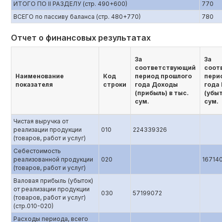
ИТОГО ПО II РАЗДЕЛУ (стр. 490+600)
770
ВСЕГО по пассиву баланса (стр. 480+770)
780
Отчет о финансовых результатах
За
За
соответствующий
соот
Наименование
Код
период прошлого
пери
показателя
строки
года Доходы
года
(прибыль) в тыс.
(убыт
сум.
сум.
Чистая выручка от
реализации продукции
010
224339326
(товаров, работ и услуг)
Себестоимость
реализованной продукции
020
16714
(товаров, работ и услуг)
Валовая прибыль (убыток)
от реализации продукции
030
57199072
(товаров, работ и услуг)
(стр.010-020)
Расходы периода, всего