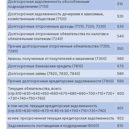
Долгосрочная задолженность обособленным
510
подразделениям (7110)
Долгосрочная задолженность дочерним и зависимые,
520
хозяйственным обществам (7120)
Долгосрочные отсроченные доходы (7210, 7220, 7230)
530
Долгосрочные отсроченные обязательства по налогам и
540
обязательным платежам (7240)
Прочие долгосрочные отсроченные обязательства (7250,
550
7290)
Авансы, полученные от покупателей и заказчиков (7300)
560
Долгосрочные банковские кредиты (7810)
570
Долгосрочные займы (7820, 7830, 7840)
580
Прочие долгосрочные кредиторские задолженности (7900)
590
Текущие обязательства, всего
(стр.610+630+640+650+660+670+680+690+700+710+720+
600
+730+740+750+760)
в том числе: текущая кредиторская задолженность
601
(стр.610+630+650+670+6 80+6 90+700+710+720+760)
из нее: просроченная текущая кредиторская задолженность
602
Задолженность поставщикам и подрядчикам (6000)
610