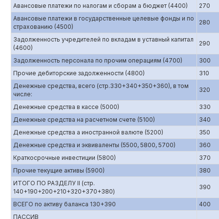
Авансовые платежи по налогам и сборам а бюджет (4400)
270
Авансовые платежи в государственные целевые фонды и по
280
страхованию (4500)
Задолженность учредителей по вкладам в уставный капитал
290
(4600)
Задолженность персонала по прочим операциям (4700)
300
Прочие дебиторские задолженности (4800)
310
Денежные средства, всего (стр.330+340+350+360), в том
320
числе:
Денежные средства в кассе (5000)
330
Денежные средства на расчетном счете (5100)
340
Денежные средства а иностранной валюте (5200)
350
Денежные средства и эквиваленты (5500, 5800, 5700)
360
Краткосрочные инвестиции (5800)
370
Прочие текущие активы (5900)
380
ИТОГО ПО РАЗДЕЛУ II (стр.
390
140+190+200+210+320+370+380)
ВСЕГО по активу баланса 130+390
400
ПАССИВ