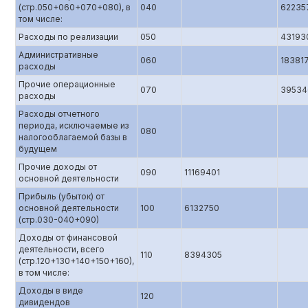
(стр.050+060+070+080), в
040
62235
том числе:
Расходы по реализации
050
43193
Административные
060
18381
расходы
Прочие операционные
070
39534
расходы
Расходы отчетного
периода, исключаемые из
080
налогооблагаемой базы в
будущем
Прочие доходы от
090
11169401
основной деятельности
Прибыль (убыток) от
основной деятельности
100
6132750
(стр.0З0-040+090)
Доходы от финансовой
деятельности, всего
110
8394305
(стр.120+130+140+150+160),
в том числе:
Доходы в виде
120
дивидендов