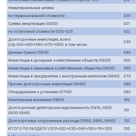
Нематериальные активы:
по первоначальной стоимости
020
Сумма амортизации (0500)
021
по остаточной стоимости (020-021)
022
Долгосрочные инвестиции, всего
030
(стр.040+050+060+070+080). в том числе.
Ценные бумаги (0610)
040
Инвестиции в дочерние хозяйственные обществ (0620)
050
Инвестиции в зависимые хозяйственные общества (0630)
060
Инвестиции в предприятие с иностранным капиталом (0640)
070
Прочие долгосрочные инвестиции (0690)
080
Оборудование к установке (0700)
090
Капитальные вложения (0800)
100
Долгосрочная дебиторская задолженность (0910, 0920.
110
0930 0940)
Долгосрочные отсроченные расходы (0950, 0960, 0990)
120
ИТОГО ПО РАЗДЕЛУ I (012+022+030+090+100+110+120)
130