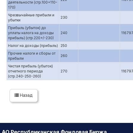
деятельности (стр.100+110-
170)
Чрезвычайные прибыли и
230
убытки
Прибыль (убыток) до
уплаты налога на доходы
240
11679
прибыль) (стр.220+/-230)
Налог на доходы (прибыль)
250
Прочие налоги и сборы от
260
прибыли
Чистая прибыль (убыток)
отчетного периода
270
11679
(стр.240-250-260)
Назад
АО Республиканская Фондовая Биржа