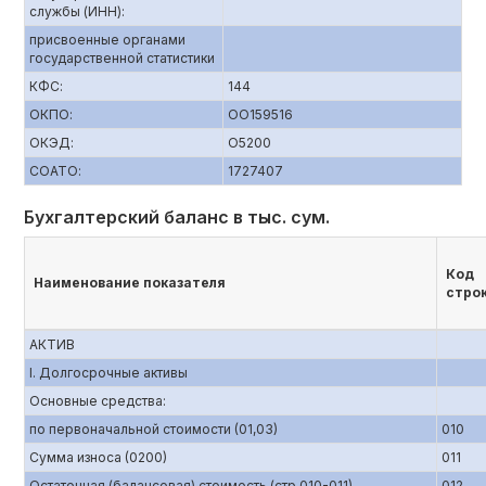
службы (ИНН):
присвоенные органами
государственной статистики
КФС:
144
ОКПО:
ОО159516
ОКЭД:
О5200
СОАТО:
1727407
Бухгалтерский баланс в тыс. сум.
Код
Наименование показателя
стро
АКТИВ
I. Долгосрочные активы
Основные средства:
по первоначальной стоимости (01,03)
010
Сумма износа (0200)
011
Остаточная (балансовая) стоимость (стр.010-011)
012