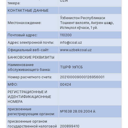
UZIR
тикера:
КОНТАКТНЫЕ ДАННЫЕ
Ўзбекистон Республикаси
Местонахождение:
Тошкент вилояти, Ангрен шаҳар,
Истиқлол кўчаси, 1 уй.
Почтовый адрес:
110200
Адрес электронной почты:
info@coal.uz
Официальный веб-сайт:
www.uzbekcoal.uz
БАНКОВСКИЕ РЕКВИЗИТЫ
Наименование
ТШРФ УзПСБ
обслуживающего банка:
Номер расчетного счета:
202100009000126956001
МФО:
00424
РЕГИСТРАЦИОННЫЕ И
ИДЕНТИФИКАЦИОННЫЕ
НОМЕРА
присвоенные
№1638 28.09.2004 й.
регистрирующим органом:
присвоенные органом
государственной налоговой
200899410