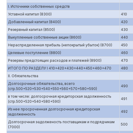
I. Источники собственных средств
Уставной капитал (8300)
410
Добавленный капитал (8400)
420
Резервный капитал (8500)
430
Выкупленные собственные акции (8600)
440
Нераспределенная прибыль (непокрытый убыток) (8700)
450
Целевые поступление (8800)
460
Резервы предстоящих расходов и платежей (8900)
470
ИТОГО ПО РАЗДЕЛУ I 410+420+430+440+450+460+470
480
II. Обязательства
Долгосрочные обязательства, всего
490
(стр.500+520+530+540+550+560+570+580+590)
в том числе: долгосрочная кредиторская задолженность
491
(стр.500+520+540+580+590)
Из нее просроченная долгосрочная кредиторская
492
задолженность
Долгосрочная эадолженость поставщикам и подрядчикам
500
(7000)