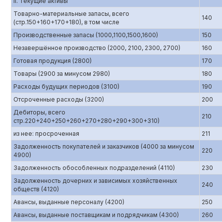
II. Текущие активы
Товарно-материальные запасы, всего
140
(стр.150+160+170+180), в том числе
Производственные запасы (1000,1100,1500,1600)
150
Незавершённое производство (2000, 2100, 2300, 2700)
160
Готовая продукция (2800)
170
Товары (2900 за минусом 2980)
180
Расходы будущих периодов (3100)
190
Отсроченные расходы (3200)
200
Дебиторы, всего
210
стр.220+240+250+260+270+280+290+300+310)
из нее: просроченная
211
Задолженность покупателей и заказчиков (4000 за минусом
220
4900)
Задолженность обособленных подразделений (4110)
230
Задолженность дочерних и зависимых хозяйственных
240
обществ (4120)
Авансы, выданные персоналу (4200)
250
Авансы, выданные поставщикам и подрядчикам (4300)
260