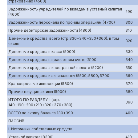
страхованию (4500)
Задолженность учредителей по вкладам в уставный капитал
290
(4600)
Задолженность персонала по прочим операциям (4700)
300
Прочие дебиторские задолженности (4800)
310
Денежные средства, всего (стр.330+340+350+360), в том
320
числе:
Денежные средства в кассе (5000)
330
Денежные средства на расчетном счете (5100)
340
Денежные средства а иностранной валюте (5200)
350
Денежные средства и эквиваленты (5500, 5800, 5700)
360
Краткосрочные инвестиции (5800)
370
Прочие текущие активы (5900)
380
ИТОГО ПО РАЗДЕЛУ II (стр.
390
140+190+200+210+320+370+380)
ВСЕГО по активу баланса 130+390
400
ПАССИВ
I. Источники собственных средств
Уставной капитал (8300)
410