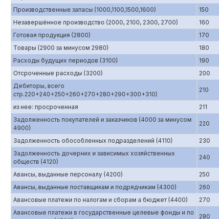
Производственные запасы (1000,1100,1500,1600)
150
Незавершённое производство (2000, 2100, 2300, 2700)
160
Готовая продукция (2800)
170
Товары (2900 за минусом 2980)
180
Расходы будущих периодов (3100)
190
Отсроченные расходы (3200)
200
Дебиторы, всего
210
стр.220+240+250+260+270+280+290+300+310)
из нее: просроченная
211
Задолженность покупателей и заказчиков (4000 за минусом
220
4900)
Задолженность обособленных подразделений (4110)
230
Задолженность дочерних и зависимых хозяйственных
240
обществ (4120)
Авансы, выданные персоналу (4200)
250
Авансы, выданные поставщикам и подрядчикам (4300)
260
Авансовые платежи по налогам и сборам а бюджет (4400)
270
Авансовые платежи в государственные целевые фонды и по
280