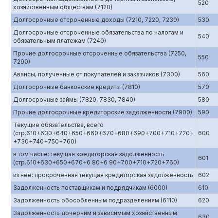
520
хозяйственным обществам (7120)
Долгосрочные отсроченные доходы (7210, 7220, 7230)
530
Долгосрочные отсроченные обязательства по налогам и
540
обязательным платежам (7240)
Прочие долгосрочные отсроченные обязательства (7250,
550
7290)
Авансы, полученные от покупателей и заказчиков (7300)
560
Долгосрочные банковские кредиты (7810)
570
Долгосрочные займы (7820, 7830, 7840)
580
Прочие долгосрочные кредиторские задолженности (7900)
590
Текущие обязательства, всего
(стр.610+630+640+650+660+670+680+690+700+710+720+
600
+730+740+750+760)
в том числе: текущая кредиторская задолженность
601
(стр.610+630+650+670+6 80+6 90+700+710+720+760)
из нее: просроченная текущая кредиторская задолженность
602
Задолженность поставщикам и подрядчикам (6000)
610
Задолженность обособленным подразделениям (6110)
620
Задолженность дочерним и зависимым хозяйственным
630