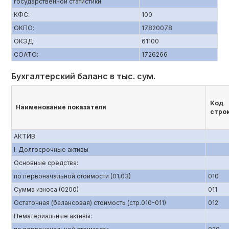
государственной статистики
КФС:
100
ОКПО:
17820078
ОКЭД:
61100
СОАТО:
1726266
Бухгалтерский баланс в тыс. сум.
Код
Наименование показателя
стро
АКТИВ
I. Долгосрочные активы
Основные средства:
по первоначальной стоимости (01,03)
010
Сумма износа (0200)
011
Остаточная (балансовая) стоимость (стр.010-011)
012
Нематериальные активы: