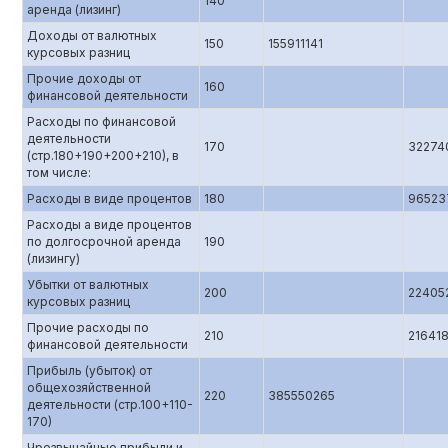
140
аренда (лизинг)
Доходы от валютных
150
155911141
курсовых разниц
Прочие доходы от
160
финансовой деятельности
Расходы по финансовой
деятельности
170
32274
(стр.180+190+200+210), в
том числе:
Расходы в виде процентов
180
96523
Расходы а виде процентов
по долгосрочной аренда
190
(лизингу)
Убытки от валютных
200
22405
курсовых разниц
Прочие расходы по
210
21641
финансовой деятельности
Прибыль (убыток) от
общехозяйственной
220
385550265
деятельности (стр.100+110-
170)
Чрезвычайные прибыли и