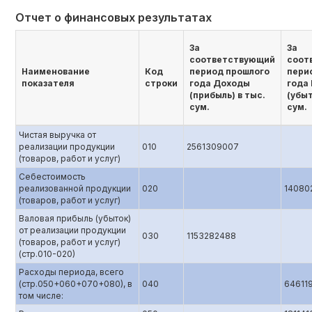
Отчет о финансовых результатах
За
За
соответствующий
соот
Наименование
Код
период прошлого
пери
показателя
строки
года Доходы
года
(прибыль) в тыс.
(убыт
сум.
сум.
Чистая выручка от
реализации продукции
010
2561309007
(товаров, работ и услуг)
Себестоимость
реализованной продукции
020
14080
(товаров, работ и услуг)
Валовая прибыль (убыток)
от реализации продукции
030
1153282488
(товаров, работ и услуг)
(стр.010-020)
Расходы периода, всего
(стр.050+060+070+080), в
040
64611
том числе: