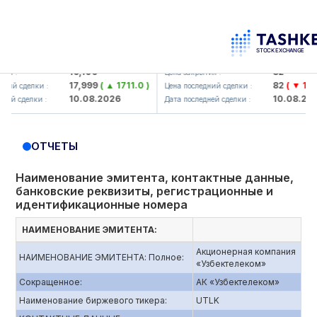
lmaliq KMK> AJ)
KFSK (<Kafolat sug'urta kompaniy
16,100
82
Цена закрытия :
17,999
( ▲ 1711.0 )
82
( ▼ 1.91 )
сделки :
Цена последний сделки :
10.08.2026
10.08.2026
сделки :
Дата последней сделки :
ОТЧЕТЫ
Наименование эмитента, контактные данные,
банковские реквизиты, регистрационные и
идентификационные номера
НАИМЕНОВАНИЕ ЭМИТЕНТА:
Акционерная компания
НАИМЕНОВАНИЕ ЭМИТЕНТА: Полное:
«Узбектелеком»
Сокращенное:
АК «Узбектелеком»
Наименование биржевого тикера:
UTLK