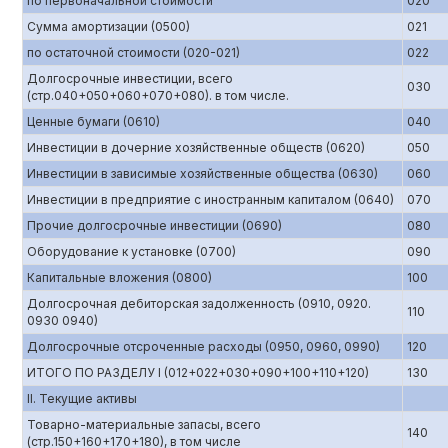
по первоначальной стоимости
020
Сумма амортизации (0500)
021
по остаточной стоимости (020-021)
022
Долгосрочные инвестиции, всего
030
(стр.040+050+060+070+080). в том числе.
Ценные бумаги (0610)
040
Инвестиции в дочерние хозяйственные обществ (0620)
050
Инвестиции в зависимые хозяйственные общества (0630)
060
Инвестиции в предприятие с иностранным капиталом (0640)
070
Прочие долгосрочные инвестиции (0690)
080
Оборудование к установке (0700)
090
Капитальные вложения (0800)
100
Долгосрочная дебиторская задолженность (0910, 0920.
110
0930 0940)
Долгосрочные отсроченные расходы (0950, 0960, 0990)
120
ИТОГО ПО РАЗДЕЛУ I (012+022+030+090+100+110+120)
130
II. Текущие активы
Товарно-материальные запасы, всего
140
(стр.150+160+170+180), в том числе