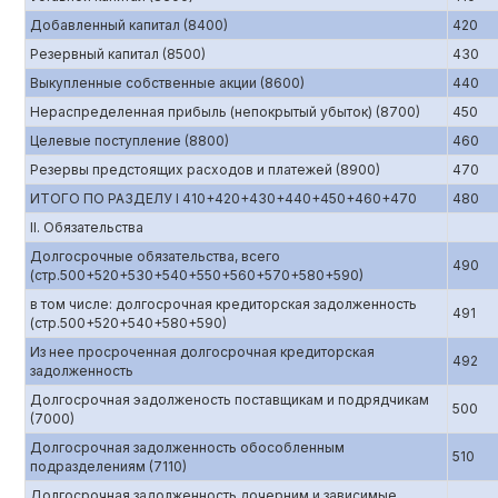
Добавленный капитал (8400)
420
Резервный капитал (8500)
430
Выкупленные собственные акции (8600)
440
Нераспределенная прибыль (непокрытый убыток) (8700)
450
Целевые поступление (8800)
460
Резервы предстоящих расходов и платежей (8900)
470
ИТОГО ПО РАЗДЕЛУ I 410+420+430+440+450+460+470
480
II. Обязательства
Долгосрочные обязательства, всего
490
(стр.500+520+530+540+550+560+570+580+590)
в том числе: долгосрочная кредиторская задолженность
491
(стр.500+520+540+580+590)
Из нее просроченная долгосрочная кредиторская
492
задолженность
Долгосрочная эадолженость поставщикам и подрядчикам
500
(7000)
Долгосрочная задолженность обособленным
510
подразделениям (7110)
Долгосрочная задолженность дочерним и зависимые,