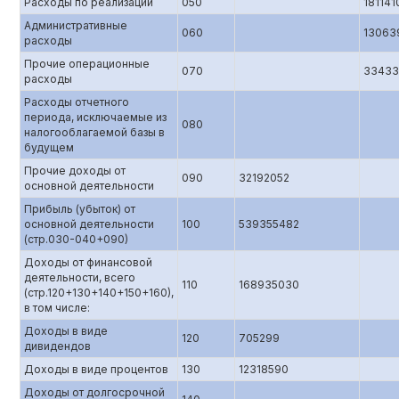
Расходы по реализации
050
181141
Административные
060
13063
расходы
Прочие операционные
070
33433
расходы
Расходы отчетного
периода, исключаемые из
080
налогооблагаемой базы в
будущем
Прочие доходы от
090
32192052
основной деятельности
Прибыль (убыток) от
основной деятельности
100
539355482
(стр.0З0-040+090)
Доходы от финансовой
деятельности, всего
110
168935030
(стр.120+130+140+150+160),
в том числе:
Доходы в виде
120
705299
дивидендов
Доходы в виде процентов
130
12318590
Доходы от долгосрочной