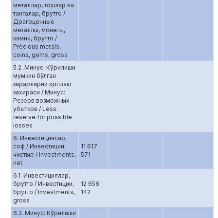
металлар, тошлар ва
тангалар, брутто /
Драгоценные
металлы, монеты,
камни, брутто /
Precious metals,
coins, gems, gross
5.2. Минус: Кўрилиши
мумкин бўлган
зарарларни қоплаш
захираси / Минус:
Резерв возможных
убытков / Less:
reserve for possible
losses
6. Инвестициялар,
соф / Инвестиции,
11 617
чистые / Investments,
571
net
6.1. Инвестициялар,
брутто / Инвестиции,
12 658
брутто / Investments,
142
gross
6.2. Минус: Кўрилиши