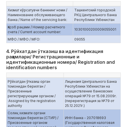
Хизмат кўрсатувчи банкнинг номи /
Ташкентский городской
Наименование обслуживающего
РКЦ Центрального банка
банка / Name of the servicing bank:
Республики Узбекистан
Ҳисоб рақами / Номер расчетного
10301000200009055001
счета / Current account number:
МФО / МФО / MFO:
09055
4. Рўйхатдан ўтказиш ва идентификация
рақамлари/ Регистрационные и
идентификационные номера/ Registration and
identification numbers
Рўйхатдан ўтказиш орган
Лицензия Центрального Банка
томонидан берилган /
Республики Узбекистан на
Присвоенные
осуществление банковских
регистрирующим органом /
операций №79 от 15.08.2009г.
:Assigned by the registration
(перерегистрация за №79 от
authority
25.12.2021г.)
Солиқ хизмати органи
томонидан берилган (СТИР) /
ИНН банка - 207018693
Присвоенные органом
(Государственная налоговая