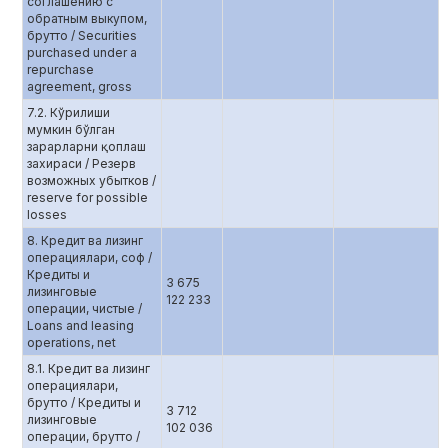
соглашению с
обратным выкупом,
брутто / Securities
purchased under a
repurchase
agreement, gross
7.2. Кўрилиши
мумкин бўлган
зарарларни қоплаш
захираси / Резерв
возможных убытков /
reserve for possible
losses
8. Кредит ва лизинг
операциялари, соф /
Кредиты и
3 675
лизинговые
122 233
операции, чистые /
Loans and leasing
operations, net
8.1. Кредит ва лизинг
операциялари,
брутто / Кредиты и
3 712
лизинговые
102 036
операции, брутто /