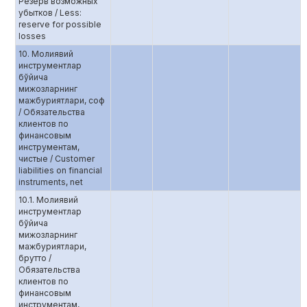
Резерв возможных
убытков / Less:
reserve for possible
losses
10. Молиявий
инструментлар
бўйича
мижозларнинг
мажбуриятлари, соф
/ Обязательства
клиентов по
финансовым
инструментам,
чистые / Customer
liabilities on financial
instruments, net
10.1. Молиявий
инструментлар
бўйича
мижозларнинг
мажбуриятлари,
брутто /
Обязательства
клиентов по
финансовым
инструментам,