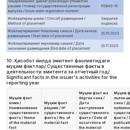
Чиқарилишнинг давлат рўйхатидан ўтказилган
рақами / Номер государственной регистрации
Р0840-15
выпуска / Issue state registration number:
Жойлаштириш шакли / Способ размещения /
Закрытая
Method of placement
подписка
Жойлаштиришнинг бошланиш санаси / Дата начала
25.10.2023
размещения / Start date of placement
Жойлаштиришнинг якунланиш санаси / Дата
25.11.2023
окончания размещения /End date of placement
10. Ҳисобот йилда эмитент фаолиятидаги
муҳим фактлар/ Существенные факты в
деятельности эмитента за отчетный год/
Significant facts in the issuer's activities for the
reporting year
Муҳим факт юз
Муҳим ф
Муҳим факт
берган сана /
эълон қ
номи /
Муҳим факт
Дата
сана / 
Наименование
рақами / №
наступления
публика
существенного
существенного
существенного
существ
факта / Name
факта / No. of
факта / Date of
факта / 
of the material
material fact
occurrence of
publicat
fact
the material
the mate