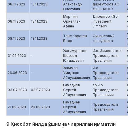
08.11.2023
13.11.2023
Александр
директоров АО
Олегович
«ГЛОНАСС»
Мкртчян
Директор «Gor
08.11.2023
13.11.2023
Орнелла-
Investment
Афина
Limited»
Тёнс Карстен
Финансовый
08.11.2023
13.11.2023
Бодо
консультант
Хажимуратов
И.о. Заместителя
31.05.2023
-
Шерзод
Председателя
Юлдашевич
Правления
Хакимов
И.о.
26.06.2023
-
Умиджон
Председателя
Абдухаликович
Правления
Гимадиев
вр.и.о.
03.07.2023
03.07.2023
Сергей
Председателя
Абдулхаевич
Правлениия
Гимадиев
Председатель
21.09.2023
29.09.2023
Сергей
Правлениия
Абдулхаевич
9.Ҳисобот йилда қўшимча чиқарилган қимматли