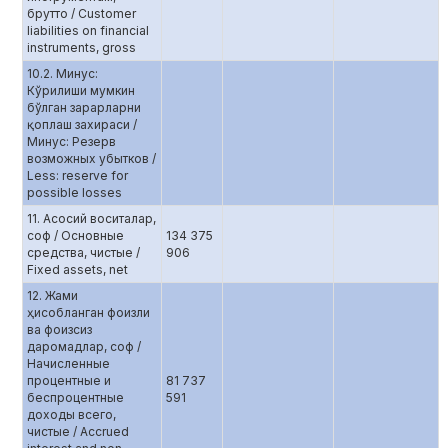
брутто / Customer
liabilities on financial
instruments, gross
10.2. Минус:
Кўрилиши мумкин
бўлган зарарларни
қоплаш захираси /
Минус: Резерв
возможных убытков /
Less: reserve for
possible losses
11. Асосий воситалар,
соф / Основные
134 375
средства, чистые /
906
Fixed assets, net
12. Жами
ҳисобланган фоизли
ва фоизсиз
даромадлар, соф /
Начисленные
процентные и
81 737
беспроцентные
591
доходы всего,
чистые / Accrued