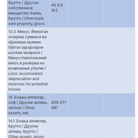
брутто / Другое
46 612
собственное
163
имущество банка,
брутто / Other bank
own property, gross
13.3. Минус: Йиғилган
эскириш суммаси ва
кўрилиши мумкин
бўлган зарарларни
қоплаш захираси /
Минус:Накопленный
износ и резервы на
возможные убытки /
Less: accumulated
depreciation and
reserves for potential
losses
14. Бошқа активлар,
соф / Другие активы,
409 371
чистые / Other
081
assets, net
14.1. Бошқа активлар,
брутто / Другие
активы, брутто /
Other assets, gross