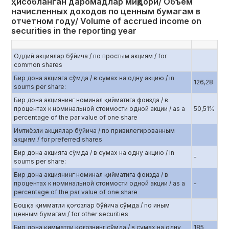
ҳисобланган даромадлар миқдори/ Объем
начисленных доходов по ценным бумагам в
отчетном году/ Volume of accrued income on
securities in the reporting year
Оддий акциялар бўйича / по простым акциям / for
common shares
Бир дона акцияга сўмда / в сумах на одну акцию / in
126,28
soums per share:
Бир дона акциянинг номинал қийматига фоизда / в
процентах к номинальной стоимости одной акции / as a
50,51%
percentage of the par value of one share
Имтиёзли акциялар бўйича / по привилегированным
акциям / for preferred shares
Бир дона акцияга сўмда / в сумах на одну акцию / in
-
soums per share:
Бир дона акциянинг номинал қийматига фоизда / в
процентах к номинальной стоимости одной акции / as a
-
percentage of the par value of one share
Бошқа қимматли қоғозлар бўйича сўмда / по иным
ценным бумагам / for other securities
Бир дона қимматли қоғознинг сўмда / в сумах на одну
185