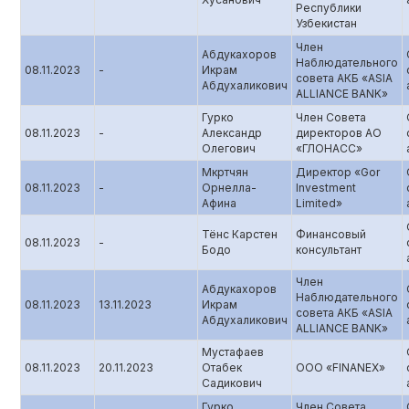
Республики
Узбекистан
Член
Абдукахоров
Наблюдательного
08.11.2023
-
Икрам
совета АКБ «ASIA
Абдухаликович
ALLIANCE BANK»
Гурко
Член Совета
08.11.2023
-
Александр
директоров АО
Олегович
«ГЛОНАСС»
Мкртчян
Директор «Gor
08.11.2023
-
Орнелла-
Investment
Афина
Limited»
Тёнс Карстен
Финансовый
08.11.2023
-
Бодо
консультант
Член
Абдукахоров
Наблюдательного
08.11.2023
13.11.2023
Икрам
совета АКБ «ASIA
Абдухаликович
ALLIANCE BANK»
Мустафаев
08.11.2023
20.11.2023
Отабек
ООО «FINANEX»
Садикович
Гурко
Член Совета