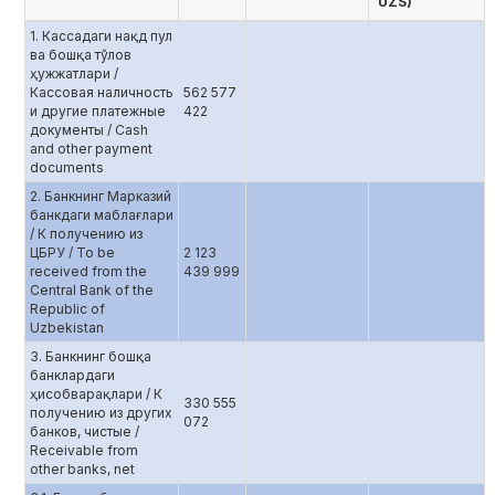
UZS)
1. Кассадаги нақд пул
ва бошқа тўлов
ҳужжатлари /
Кассовая наличность
562 577
и другие платежные
422
документы / Cash
and other payment
documents
2. Банкнинг Марказий
банкдаги маблағлари
/ К получению из
ЦБРУ / To be
2 123
received from the
439 999
Central Bank of the
Republic of
Uzbekistan
3. Банкнинг бошқа
банклардаги
ҳисобварақлари / К
330 555
получению из других
072
банков, чистые /
Receivable from
other banks, net