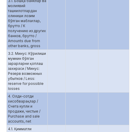
3.1. Бошқа банклар ва
молиявий
ташкилотлардан
олиниши лозим
бўлган маблағлар,
брутто / К
получению из других
банков, брутто /
Amounts due from
other banks, gross
3.2. Минус: Кўрилиши
мумкин бўлган
зарарларни қоплаш
захираси / Минус:
Резерв возможных
убытков / Less:
reserve for possible
losses
4. Олди-сотди
хисобварақлар /
Счета купли и
продажи, чистые /
Purchase and sale
accounts, net
4.1. Қимматли