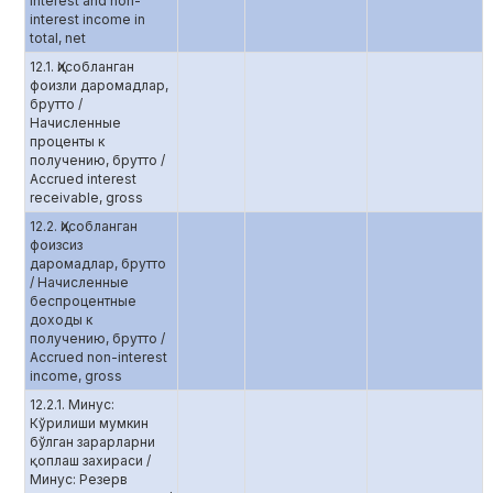
interest and non-
interest income in
total, net
12.1. Ҳисобланган
фоизли даромадлар,
брутто /
Начисленные
проценты к
получению, брутто /
Accrued interest
receivable, gross
12.2. Ҳисобланган
фоизсиз
даромадлар, брутто
/ Начисленные
беспроцентные
доходы к
получению, брутто /
Accrued non-interest
income, gross
12.2.1. Минус:
Кўрилиши мумкин
бўлган зарарларни
қоплаш захираси /
Минус: Резерв