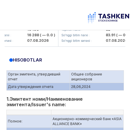
aliq KMK> AJ)
KFSK (<Kafolat sug'urta kompaniyasi>
16 100
82
Yopilish narxi :
16 288
( — 0.0 )
83.91
( — 0.0 )
:
So'nggi bitim narxi :
07.08.2026
07.08.2026
 :
So'nggi bitim sanasi :
HISOBOTLAR
Орган эмитента, утвердивший
Общее собрание
отчет
акционеров
Дата утверждения отчета
28,06,2024
1.Эмитент номи/Наименование
эмитента/Issuer's name:
Акционерно-коммерческий банк «ASIA
Полное:
ALLIANCE BANK»