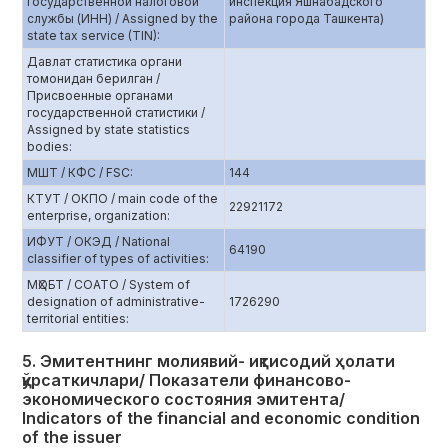
государственной налоговой
инспекция Яшнабадского
службы (ИНН) / Assigned by the
района города Ташкента)
state tax service (TIN):
Давлат статистика органи
томонидан берилган /
Присвоенные органами
государственной статистики /
Assigned by state statistics
bodies:
МШТ / КФС / FSC:
144
КТУТ / ОКПО / main code of the
22921172
enterprise, organization:
ИФУТ / ОКЭД / National
64190
classifier of types of activities:
МҲОБТ / СОАТО / System of
designation of administrative-
1726290
territorial entities:
5. Эмитентнинг молиявий- иқтисодий ҳолати
қўрсаткичлари/ Показатели финансово-
экономического состояния эмитента/
Indicators of the financial and economic condition
of the issuer