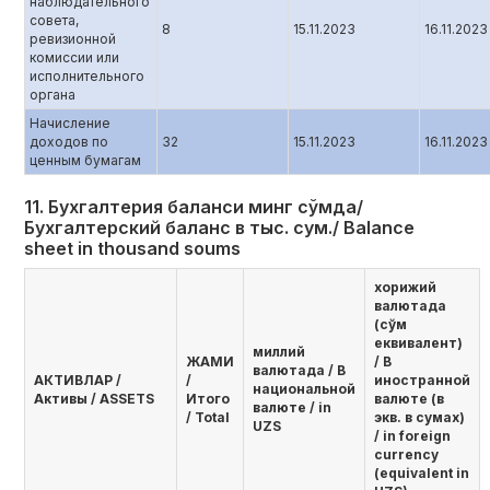
наблюдательного
совета,
8
15.11.2023
16.11.2023
ревизионной
комиссии или
исполнительного
органа
Начисление
доходов по
32
15.11.2023
16.11.2023
ценным бумагам
11. Бухгалтерия баланси минг сўмда/
Бухгалтерский баланс в тыс. сум./ Balance
sheet in thousand soums
хорижий
валютада
(сўм
еквивалент)
миллий
ЖАМИ
/ В
валютада / В
AКТИВЛАР /
/
иностранной
национальной
Активы / ASSETS
Итого
валюте (в
валюте / in
/ Total
экв. в сумах)
UZS
/ in foreign
currency
(equivalent in