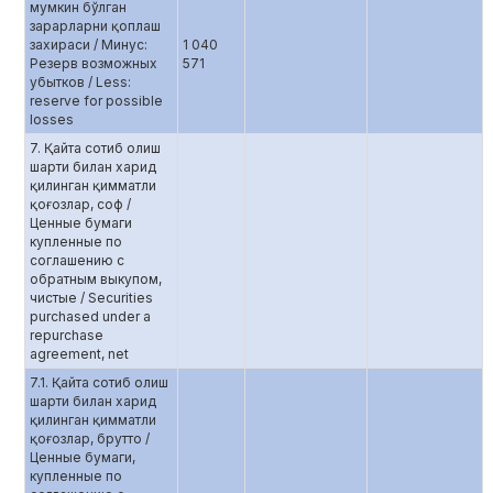
мумкин бўлган
зарарларни қоплаш
захираси / Минус:
1 040
Резерв возможных
571
убытков / Less:
reserve for possible
losses
7. Қайта сотиб олиш
шарти билан харид
қилинган қимматли
қоғозлар, соф /
Ценные бумаги
купленные по
соглашению c
обратным выкупом,
чистые / Securities
purchased under a
repurchase
agreement, net
7.1. Қайта сотиб олиш
шарти билан харид
қилинган қимматли
қоғозлар, брутто /
Ценные бумаги,
купленные по