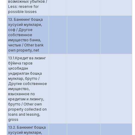
возможных убытков /
Less: reserve for
possible losses
13. Банкнинг бошқа
хусусий мулклари,
соф / Другое
собственное
имущество банка,
чистые / Other bank
own property, net
13.1.Кредит ва лизинг
бўйича гаров
ҳисобидан
ундирилган бошқа
мулклар, брутто /
Другие собственное
имущество,
взысканное по
кредитам и лизингу,
брутто / Other own
property collected on
loans and leasing,
gross
13.2. Банкнинг бошқа
хусусий мулклари,