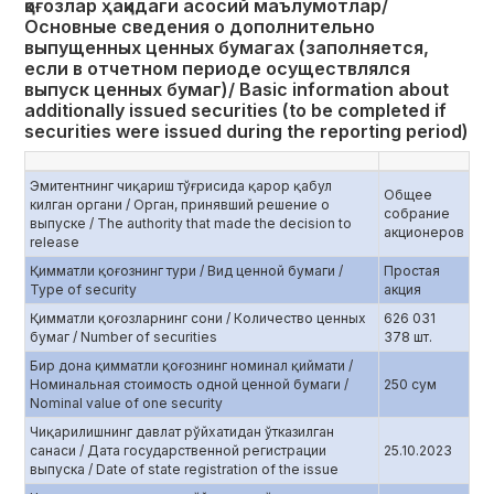
қоғозлар ҳақидаги асосий маълумотлар/
Основные сведения о дополнительно
выпущенных ценных бумагах (заполняется,
если в отчетном периоде осуществлялся
выпуск ценных бумаг)/ Basic information about
additionally issued securities (to be completed if
securities were issued during the reporting period)
Эмитентнинг чиқариш тўғрисида қарор қабул
Общее
килган органи / Орган, принявший решение о
собрание
выпуске / The authority that made the decision to
акционеров
release
Қимматли қоғознинг тури / Вид ценной бумаги /
Простая
Type of security
акция
Қимматли қоғозларнинг сони / Количество ценных
626 031
бумаг / Number of securities
378 шт.
Бир дона қимматли қоғознинг номинал қиймати /
Номинальная стоимость одной ценной бумаги /
250 сум
Nominal value of one security
Чиқарилишнинг давлат рўйхатидан ўтказилган
санаси / Дата государственной регистрации
25.10.2023
выпуска / Date of state registration of the issue