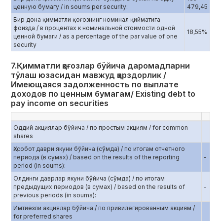
ценную бумагу / in soums per security:
479,45
Бир дона қимматли қоғознинг номинал қийматига
фоизда / в процентах к номинальной стоимости одной
18,55%
ценной бумаги / as a percentage of the par value of one
security
7.Қимматли қоғозлар бўйича даромадларни
тўлаш юзасидан мавжуд қарздорлик /
Имеющаяся задолженность по выплате
доходов по ценным бумагам/ Existing debt to
pay income on securities
Оддий акциялар бўйича / по простым акциям / for common
shares
Ҳисобот даври якуни бўйича (сўмда) / по итогам отчетного
периода (в сумах) / based on the results of the reporting
-
period (in soums):
Олдинги даврлар якуни бўйича (сўмда) / по итогам
предыдущих периодов (в сумах) / based on the results of
-
previous periods (in soums):
Имтиёзли акциялар бўйича / по привилегированным акциям /
for preferred shares