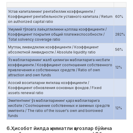
Устав капиталининг рентабеллик коэффициенти /
Коэффициент рентабельности уставного капитала / Return
60%
on authorized capital ratio
Умумий тўловга лаёқатлиликни қоплаш коэффициенти /
Коэффициент покрытия общий платежеспособности /
282%
Total solvency coverage ratio
Мутлақ ликвидлилик коэффициенти / Коэффициент
56%
абсолютной ликвидности / Absolute liquidity ratio
Ўз маблағларининг жалб қилинган маблағларига нисбати
коэффициенти / Коэффициент соотношения собственного
12%
привлечения и собственных средств / Ratio of own
attraction and own funds
Асосий воситаларни янгилаш коэффициенти /
Коэффициент обновления основных фондов / Fixed
assets renewal ratio
Эмитентнинг ўз маблағларининг қарз маблағларига
нисбати / Соотношение собственных и заемных средств
12%
эмитента / The ratio of the issuer's own and borrowed
funds
6.Ҳисобот йилда қимматли қоғозлар бўйича