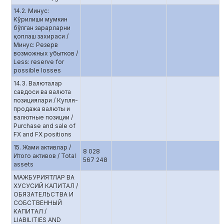
14.2. Минус:
Кўрилиши мумкин
бўлган зарарларни
қоплаш захираси /
Минус: Резерв
возможных убытков /
Less: reserve for
possible losses
14.3. Валюталар
савдоси ва валюта
позициялари / Купля-
продажа валюты и
валютные позиции /
Purchase and sale of
FX and FX positions
15. Жами активлар /
8 028
Итого активов / Total
567 248
assets
МАЖБУРИЯТЛАР ВА
ХУСУСИЙ КАПИТАЛ /
ОБЯЗАТЕЛЬСТВА И
СОБСТВЕННЫЙ
КАПИТАЛ /
LIABILITIES AND