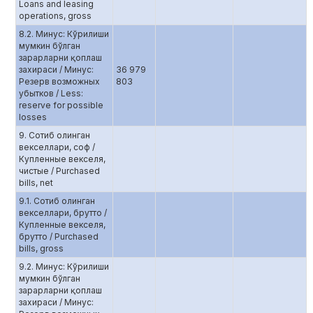
Loans and leasing
operations, gross
8.2. Минус: Кўрилиши
мумкин бўлган
зарарларни қоплаш
захираси / Минус:
36 979
Резерв возможных
803
убытков / Less:
reserve for possible
losses
9. Сотиб олинган
векселлари, соф /
Купленные векселя,
чистые / Purchased
bills, net
9.1. Сотиб олинган
векселлари, брутто /
Купленные векселя,
брутто / Purchased
bills, gross
9.2. Минус: Кўрилиши
мумкин бўлган
зарарларни қоплаш
захираси / Минус: