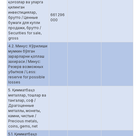
қоғозлар ва уларга
қилинган
инвестициялар,
661 296
брутто / Ценные
000
бумаги для купли
продажи, брутто /
Securities for sale,
gross
4.2. Минус: Кўрилиши
мумкин бўлган
зарарларни қоплаш
захираси / Минус:
Резерв возможных
убытков / Less:
reserve for possible
losses
5. Қимматбаҳо
металлар, тошлар ва
тангалар, соф /
Драгоценные
металлы, монеты,
камни, чистые /
Precious metals,
coins, gems, net
5.1. Қимматбаҳо