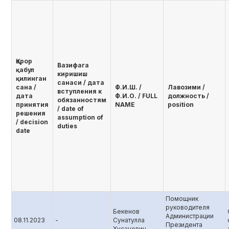
Қарор
Вазифага
қабул
киришиш
қилинган
санаси / дата
сана /
Ф.И.Ш. /
Лавозими /
вступления к
дата
Ф.И.О. / FULL
должность /
обязанностям
принятия
NAME
position
/ date of
решения
assumption of
/ decision
duties
date
Помощник
руководителя
Бекенов
Администрации
08.11.2023
-
Сунатулла
Президента
Хусанович