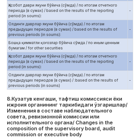
Ҳисобот даври якуни бўйича (сўмда) / по итогам отчетного
периода (в сумах) / based on the results of the reporting
-
period (in soums):
Олдинги даврлар якуни бўйича (сўмда) / по итогам
предыдущих периодов (в сумах) / based on the results of
-
previous periods (in soums):
Бошқа қимматли қоғозлар бўйича сўмда / по иным ценным
бумагам / for other securities
Ҳисобот даври якуни бўйича (сўмда) / по итогам отчетного
периода (в сумах) / based on the results of the reporting
-
period (in soums):
Олдинги даврлар якуни бўйича (сўмда) / по итогам
предыдущих периодов (в сумах) / :based on the results of
-
previous periods (in soums)
8.Кузатув кенгаши, тафтиш комиссияси ёки
ижроия органининг таркибидаги ўзгаришлар/
Изменения в составе наблюдательного
совета, ревизионной комиссии или
исполнительного органа/ Changes in the
composition of the supervisory board, audit
commission or executive body