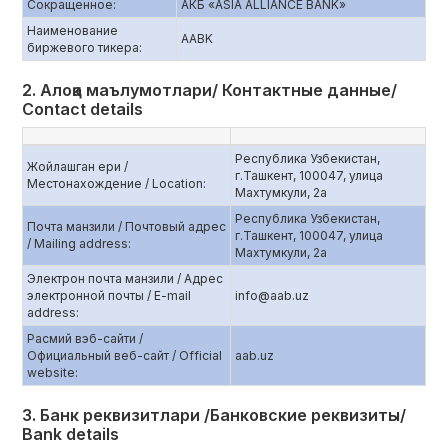
Сокращенное:
АКБ «ASIA ALLIANCE BANK»
Наименование
AABK
биржевого тикера:
2. Алоқа маълумотлари/ Контактные данные/
Contact details
Республика Узбекистан,
Жойлашган ери /
г.Ташкент, 100047, улица
Местонахождение / Location:
Махтумкули, 2а
Республика Узбекистан,
Почта манзили / Почтовый адрес
г.Ташкент, 100047, улица
/ Mailing address:
Махтумкули, 2а
Электрон почта манзили / Адрес
электронной почты / E-mail
info@aab.uz
address:
Расмий вэб-сайти /
Официальный веб-сайт / Official
aаb.uz
website:
3. Банк реквизитлари /Банковские реквизиты/
Bank details