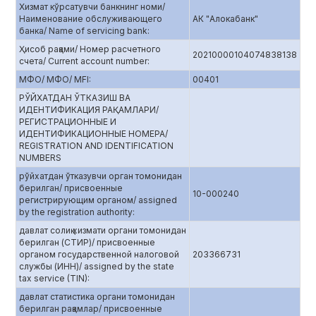
Хизмат кўрсатувчи банкнинг номи/
Наименование обслуживающего
АК "Алокабанк"
банка/ Name of servicing bank:
Ҳисоб рақами/ Номер расчетного
20210000104074838138
счета/ Current account number:
МФО/ МФО/ MFI:
00401
РЎЙХАТДАН ЎТКАЗИШ ВА
ИДЕНТИФИКАЦИЯ РАҚАМЛАРИ/
РЕГИСТРАЦИОННЫЕ И
ИДЕНТИФИКАЦИОННЫЕ НОМЕРА/
REGISTRATION AND IDENTIFICATION
NUMBERS
рўйхатдан ўтказувчи орган томонидан
берилган/ присвоенные
10-000240
регистрирующим органом/ assigned
by the registration authority:
давлат солиқ хизмати органи томонидан
берилган (СТИР)/ присвоенные
органом государственной налоговой
203366731
службы (ИНН)/ assigned by the state
tax service (TIN):
давлат статистика органи томонидан
берилган рақамлар/ присвоенные