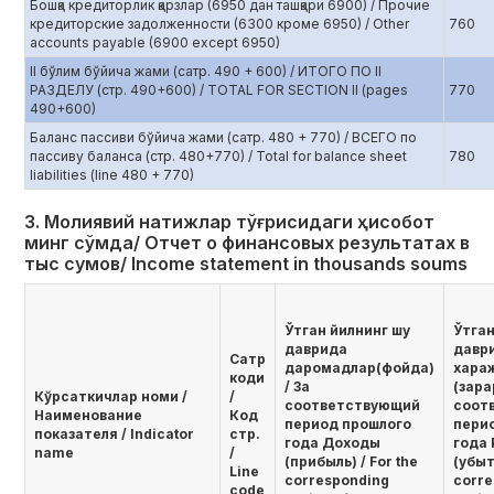
Бошқа кредиторлик қарзлар (6950 дан ташқари 6900) / Прочие
кредиторские задолженности (6300 кроме 6950) / Other
760
accounts payable (6900 except 6950)
II бўлим бўйича жами (сатр. 490 + 600) / ИТОГО ПО II
РАЗДЕЛУ (стр. 490+600) / TOTAL FOR SECTION II (pages
770
490+600)
Баланс пассиви бўйича жами (сатр. 480 + 770) / ВСЕГО по
пассиву баланса (стр. 480+770) / Total for balance sheet
780
liabilities (line 480 + 770)
3. Молиявий натижлар тўғрисидаги ҳисобот
минг сўмда/ Отчет о финансовых результатах в
тыс сумов/ Income statement in thousands soums
Ўтган йилнинг шу
Ўтган
даврида
давр
Сатр
даромадлар(фойда)
хара
коди
/ За
(зара
Кўрсаткичлар номи /
/
соответствующий
соот
Наименование
Код
период прошлого
пери
показателя / Indicator
стр.
года Доходы
года
name
/
(прибыль) / For the
(убыт
Line
corresponding
corre
code