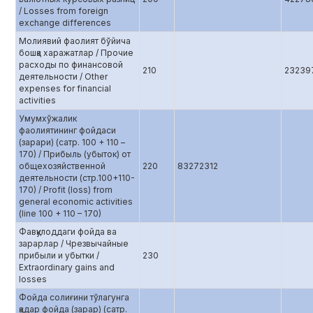
/ Losses from foreign
exchange differences
Молиявий фаолият бўйича
бошқа харажатлар / Прочие
расходы по финансовой
210
23239
деятельности / Other
expenses for financial
activities
Умумхўжалик
фаолиятининг фойдаси
(зарари) (сатр. 100 + 110 –
170) / Прибыль (убыток) от
общехозяйственной
220
83272312
деятельности (стр.100+110-
170) / Profit (loss) from
general economic activities
(line 100 + 110 – 170)
Фавқулоддаги фойда ва
зарарлар / Чрезвычайные
прибыли и убытки /
230
Extraordinary gains and
losses
Фойда солиғини тўлагунга
қадар фойда (зарар) (сатр.