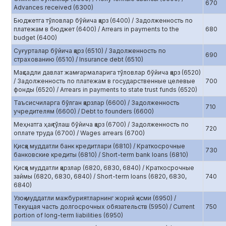
670
Advances received (6300)
Бюджетга тўловлар бўйича қарз (6400) / Задолженность по
платежам в бюджет (6400) / Arrears in payments to the
680
budget (6400)
Суғурталар бўйича қарз (6510) / Задолженность по
690
страхованию (6510) / Insurance debt (6510)
Мақсадли давлат жамғармаларига тўловлар бўйича қарз (6520)
/ Задолженность по платежам в государственные целевые
700
фонды (6520) / Arrears in payments to state trust funds (6520)
Таъсисчиларга бўлган қарзлар (6600) / Задолженность
710
учредителям (6600) / Debt to founders (6600)
Меҳнатга ҳақ тўлаш бўйича қарз (6700) / Задолженность по
720
оплате труда (6700) / Wages arrears (6700)
Қисқа муддатли банк кредитлари (6810) / Краткосрочные
730
банковские кредиты (6810) / Short-term bank loans (6810)
Қисқа муддатли қарзлар (6820, 6830, 6840) / Краткосрочные
займы (6820, 6830, 6840) / Short-term loans (6820, 6830,
740
6840)
Узоқ муддатли мажбуриятларнинг жорий қисми (6950) /
Текущая часть долгосрочных обязательств (5950) / Current
750
portion of long-term liabilities (6950)