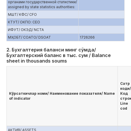
органами государственной статистики/
assigned by state statistics authorities:
МШТ/ КФС/ CFO
КТУТ/ ОКПО: CEO
ИФУТ/ ОКЭД/ NCTA
МҲОБТ/ СОАТО/ DSOAT
1726266
2. Бухгалтерия баланси минг сўмда/
Бухгалтерский баланс в тыс. сум / Balance
sheet in thousands soums
Сатр
коди/
Кўрсаткичлар номи/ Наименование показателя/ Name
Код
of indicator
стро
Line
cod
АКТИВ/ ASSETS