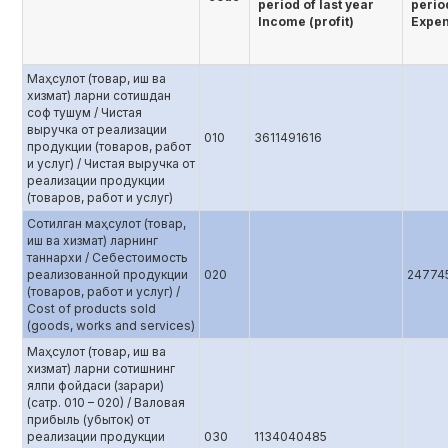
period of last year
period
Income (profit)
Expen
Маҳсулот (товар, иш ва
хизмат) ларни сотишдан
соф тушум / Чистая
выручка от реализации
010
3611491616
продукции (товаров, работ
и услуг) / Чистая выручка от
реализации продукции
(товаров, работ и услуг)
Сотилган маҳсулот (товар,
иш ва хизмат) ларнинг
таннархи / Себестоимость
реализованной продукции
020
247745
(товаров, работ и услуг) /
Cost of products sold
(goods, works and services)
Маҳсулот (товар, иш ва
хизмат) ларни сотишнинг
ялпи фойдаси (зарари)
(сатр. 010 – 020) / Валовая
прибыль (убыток) от
реализации продукции
030
1134040485