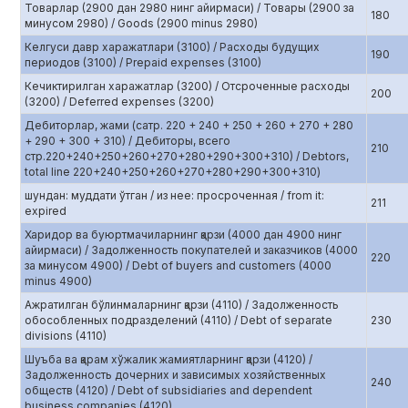
Товарлар (2900 дан 2980 нинг айирмаси) / Товары (2900 за
180
минусом 2980) / Goods (2900 minus 2980)
Келгуси давр харажатлари (3100) / Расходы будущих
190
периодов (3100) / Prepaid expenses (3100)
Кечиктирилган харажатлар (3200) / Отсроченные расходы
200
(3200) / Deferred expenses (3200)
Дебиторлар, жами (сатр. 220 + 240 + 250 + 260 + 270 + 280
+ 290 + 300 + 310) / Дебиторы, всего
210
стр.220+240+250+260+270+280+290+300+310) / Debtors,
total line 220+240+250+260+270+280+290+300+310)
шундан: муддати ўтган / из нее: просроченная / from it:
211
expired
Харидор ва буюртмачиларнинг қарзи (4000 дан 4900 нинг
айирмаси) / Задолженность покупателей и заказчиков (4000
220
за минусом 4900) / Debt of buyers and customers (4000
minus 4900)
Ажратилган бўлинмаларнинг қарзи (4110) / Задолженность
обособленных подразделений (4110) / Debt of separate
230
divisions (4110)
Шуъба ва қарам хўжалик жамиятларнинг қарзи (4120) /
Задолженность дочерних и зависимых хозяйственных
240
обществ (4120) / Debt of subsidiaries and dependent
business companies (4120)