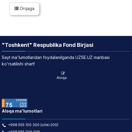
Orqaga
"Toshkent" Respublika Fond Birjasi
Sayt ma'lumotlaridan foydalanilganda UZSE.UZ manbasi
ko'rsatilishi shart!
Aloqa
Aloqa ma'lumotlari
+998 555 100 300 (ichki:200)
+998 555 009 995