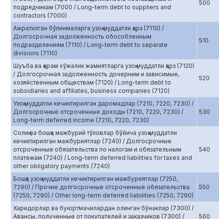
500
подрядчикам (7000 / Long-term debt to suppliers and
contractors (7000)
Ажратилган бўлинмаларга узоқ муддатли қарз (7110) /
Долгосрочная задолженность обособленным
510
подразделениям (7110) / Long-term debt to separate
divisions (7110)
Шуъба ва қарам хўжалик жамиятларга узоқ муддатли қарз (7120)
/ Долгосрочная задолженность дочерним и зависимые,
520
хозяйственным обществам (7120) / Long-term debt to
subsidiaries and affiliates, business companies (7120)
Узоқ муддатли кечиктирилган даромадлар (7210, 7220, 7230) /
Долгосрочные отсроченные доходы (7210, 7220, 7230) /
530
Long-term deferred income (7210, 7220, 7230)
Солиқ ва бошқа мажбурий тўловлар бўйича узоқ муддатли
кечиктирилган мажбуриятлар (7240) / Долгосрочные
отсроченные обязательства по налогам и обязательным
540
платежам (7240) / Long-term deferred liabilities for taxes and
other obligatory payments (7240)
Бошқа узоқ муддатли кечиктирилган мажбуриятлар (7250,
7290) / Прочие долгосрочные отсроченные обязательства
550
(7250, 7290) / Other long-term deferred liabilities (7250, 7290)
Харидорлар ва буюртмачилардан олинган бўнаклар (7300) /
Авансы, полученные от покупателей и заказчиков (7300) /
560