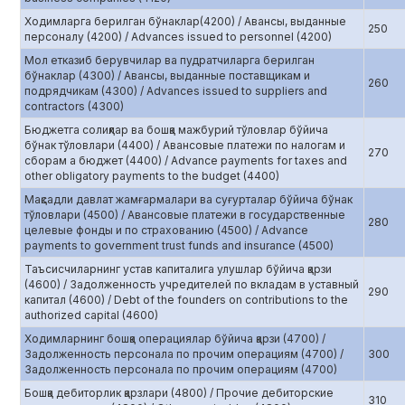
Ходимларга берилган бўнаклар(4200) / Авансы, выданные
250
персоналу (4200) / Advances issued to personnel (4200)
Мол етказиб берувчилар ва пудратчиларга берилган
бўнаклар (4300) / Авансы, выданные поставщикам и
260
подрядчикам (4300) / Advances issued to suppliers and
contractors (4300)
Бюджетга солиқлар ва бошқа мажбурий тўловлар бўйича
бўнак тўловлари (4400) / Авансовые платежи по налогам и
270
сборам а бюджет (4400) / Advance payments for taxes and
other obligatory payments to the budget (4400)
Мақсадли давлат жамғармалари ва суғурталар бўйича бўнак
тўловлари (4500) / Авансовые платежи в государственные
280
целевые фонды и по страхованию (4500) / Advance
payments to government trust funds and insurance (4500)
Таъсисчиларнинг устав капиталига улушлар бўйича қарзи
(4600) / Задолженность учредителей по вкладам в уставный
290
капитал (4600) / Debt of the founders on contributions to the
authorized capital (4600)
Ходимларнинг бошқа операциялар бўйича қарзи (4700) /
Задолженность персонала по прочим операциям (4700) /
300
Задолженность персонала по прочим операциям (4700)
Бошқа дебиторлик қарзлари (4800) / Прочие дебиторские
310