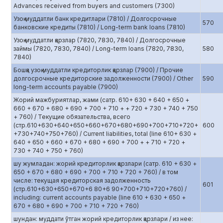
Advances received from buyers and customers (7300)
Узоқ муддатли банк кредитлари (7810) / Долгосрочные
570
банковские кредиты (7810) / Long-term bank loans (7810)
Узоқ муддатли қарзлар (7820, 7830, 7840) / Долгосрочные
займы (7820, 7830, 7840) / Long-term loans (7820, 7830,
580
7840)
Бошқа узоқ муддатли кредиторлик қарзлар (7900) / Прочие
долгосрочные кредиторские задолженности (7900) / Other
590
long-term accounts payable (7900)
Жорий мажбуриятлар, жами (сатр. 610+ 630 + 640 + 650 +
660 + 670 + 680 + 690 + 700 + 710 + + 720 + 730 + 740 + 750
+ 760) / Текущие обязательства, всего
(стр.610+630+640+650+660+670+680+690+700+710+720+
600
+730+740+750+760) / Current liabilities, total (line 610+ 630 +
640 + 650 + 660 + 670 + 680 + 690 + 700 + + 710 + 720 +
730 + 740 + 750 + 760)
шу жумладан: жорий кредиторлик қарзлари (сатр. 610 + 630 +
650 + 670 + 680 + 690 + 700 + 710 + 720 + 760) / в том
числе: текущая кредиторская задолженность
601
(стр.610+630+650+670+6 80+6 90+700+710+720+760) /
including: current accounts payable (line 610 + 630 + 650 +
670 + 680 + 690 + 700 + 710 + 720 + 760)
шундан: муддати ўтган жорий кредиторлик қарзлари / из нее: