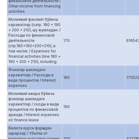
финансовой деятельности /
Other income from financing
activities
Молиявий фаолият бўйича
харажатлар (сатр. 180 + 190
+ 200 + 210), шу жумладан: /
Расходы по финансовой
деятельности
170
61654
(стр.180+190+200+210), в
том числе: / Expenses for
financial activities (line 180 +
190 + 200 + 210), including:
Фоизлар шаклидаги
харажатлар / Расходы в
180
17052
виде процентов / Interest
expenses
Молиявий ижара бўйича
фоизлар шаклидаги
харажатлар / сходы в виде
190
процентов по финансовой
аренде / Interest expenses
on finance lease
Валюта курси фарқидан
зарарлар / Убытки от
валютных курсовых разниц
200
42278