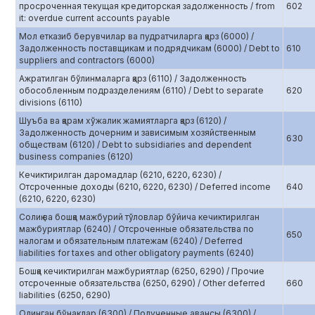
просроченная текущая кредиторская задолженность / from
602
it: overdue current accounts payable
Мол етказиб берувчилар ва пудратчиларга қарз (6000) /
Задолженность поставщикам и подрядчикам (6000) / Debt to
610
suppliers and contractors (6000)
Ажратилган бўлинмаларга қарз (6110) / Задолженность
обособленным подразделениям (6110) / Debt to separate
620
divisions (6110)
Шуъба ва қарам хўжалик жамиятларга қарз (6120) /
Задолженность дочерним и зависимым хозяйственным
630
обществам (6120) / Debt to subsidiaries and dependent
business companies (6120)
Кечиктирилган даромадлар (6210, 6220, 6230) /
Отсроченные доходы (6210, 6220, 6230) / Deferred income
640
(6210, 6220, 6230)
Солиқ ва бошқа мажбурий тўловлар бўйича кечиктирилган
мажбуриятлар (6240) / Отсроченные обязательства по
650
налогам и обязательным платежам (6240) / Deferred
liabilities for taxes and other obligatory payments (6240)
Бошқа кечиктирилган мажбуриятлар (6250, 6290) / Прочие
отсроченные обязательства (6250, 6290) / Other deferred
660
liabilities (6250, 6290)
Олинган бўнаклар (6300) / Полученные авансы (6300) /