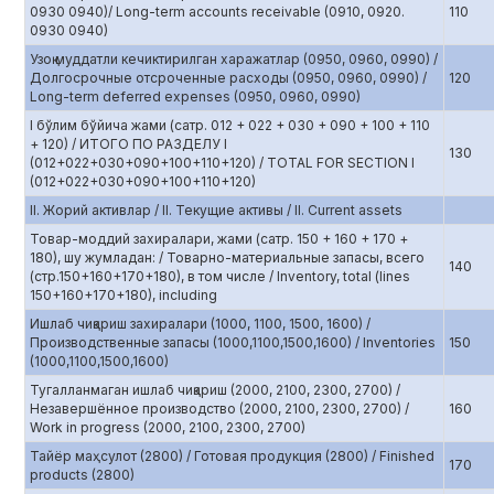
0930 0940)/ Long-term accounts receivable (0910, 0920.
110
0930 0940)
Узоқ муддатли кечиктирилган харажатлар (0950, 0960, 0990) /
Долгосрочные отсроченные расходы (0950, 0960, 0990) /
120
Long-term deferred expenses (0950, 0960, 0990)
I бўлим бўйича жами (сатр. 012 + 022 + 030 + 090 + 100 + 110
+ 120) / ИТОГО ПО РАЗДЕЛУ I
130
(012+022+030+090+100+110+120) / TOTAL FOR SECTION I
(012+022+030+090+100+110+120)
II. Жорий активлар / II. Текущие активы / II. Current assets
Товар-моддий захиралари, жами (сатр. 150 + 160 + 170 +
180), шу жумладан: / Товарно-материальные запасы, всего
140
(стр.150+160+170+180), в том числе / Inventory, total (lines
150+160+170+180), including
Ишлаб чиқариш захиралари (1000, 1100, 1500, 1600) /
Производственные запасы (1000,1100,1500,1600) / Inventories
150
(1000,1100,1500,1600)
Тугалланмаган ишлаб чиқариш (2000, 2100, 2300, 2700) /
Незавершённое производство (2000, 2100, 2300, 2700) /
160
Work in progress (2000, 2100, 2300, 2700)
Тайёр маҳсулот (2800) / Готовая продукция (2800) / Finished
170
products (2800)