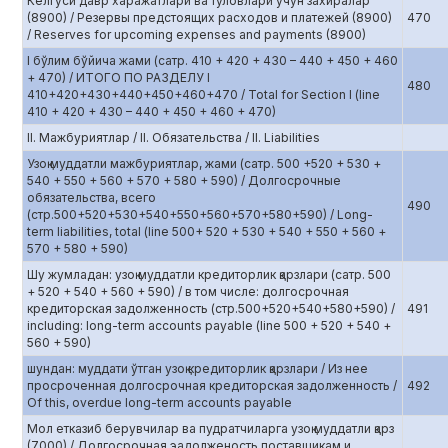
Келгуси давр харажатлари ва тўловлари учун захиралар
(8900) / Резервы предстоящих расходов и платежей (8900)
470
/ Reserves for upcoming expenses and payments (8900)
I бўлим бўйича жами (сатр. 410 + 420 + 430 – 440 + 450 + 460
+ 470) / ИТОГО ПО РАЗДЕЛУ I
480
410+420+430+440+450+460+470 / Total for Section I (line
410 + 420 + 430 – 440 + 450 + 460 + 470)
II. Мажбуриятлар / II. Обязательства / II. Liabilities
Узоқ муддатли мажбуриятлар, жами (сатр. 500 +520 + 530 +
540 + 550 + 560 + 570 + 580 + 590) / Долгосрочные
обязательства, всего
490
(стр.500+520+530+540+550+560+570+580+590) / Long-
term liabilities, total (line 500+ 520 + 530 + 540 + 550 + 560 +
570 + 580 + 590)
Шу жумладан: узоқ муддатли кредиторлик қарзлари (сатр. 500
+ 520 + 540 + 560 + 590) / в том числе: долгосрочная
кредиторская задолженность (стр.500+520+540+580+590) /
491
including: long-term accounts payable (line 500 + 520 + 540 +
560 + 590)
шундан: муддати ўтган узоқ кредиторлик қарзлари / Из нее
просроченная долгосрочная кредиторская задолженность /
492
Of this, overdue long-term accounts payable
Мол етказиб берувчилар ва пудратчиларга узоқ муддатли қарз
(7000) / Долгосрочная эадолженость поставщикам и