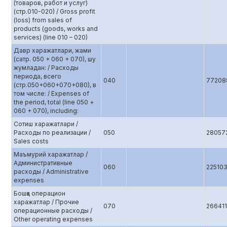
(товаров, работ и услуг)
(стр.010-020) / Gross profit
(loss) from sales of
products (goods, works and
services) (line 010 – 020)
Давр харажатлари, жами
(сатр. 050 + 060 + 070), шу
жумладан: / Расходы
периода, всего
040
77208
(стр.050+060+070+080), в
том числе: / Expenses of
the period, total (line 050 +
060 + 070), including:
Сотиш харажатлари /
Расходы по реализации /
050
28057
Sales costs
Маъмурий харажатлар /
Административные
060
22510
расходы / Administrative
expenses
Бошқа операцион
харажатлар / Прочие
070
266411
операционные расходы /
Other operating expenses