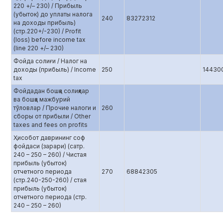
220 +/– 230) / Прибыль
(убыток) до уплаты налога
240
83272312
на доходы прибыль)
(стр.220+/-230) / Profit
(loss) before income tax
(line 220 +/– 230)
Фойда солиғи / Налог на
доходы (прибыль) / Income
250
14430
tax
Фойдадан бошқа солиқлар
ва бошқа мажбурий
тўловлар / Прочие налоги и
260
сборы от прибыли / Other
taxes and fees on profits
Ҳисобот даврининг соф
фойдаси (зарари) (сатр.
240 – 250 – 260) / Чистая
прибыль (убыток)
отчетного периода
270
68842305
(стр.240-250-260) / стая
прибыль (убыток)
отчетного периода (стр.
240 – 250 – 260)