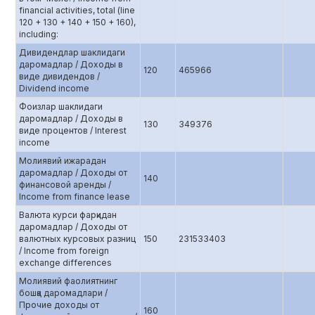
financial activities, total (line
120 + 130 + 140 + 150 + 160),
including:
Дивидендлар шаклидаги
даромадлар / Доходы в
120
465966
виде дивидендов /
Dividend income
Фоизлар шаклидаги
даромадлар / Доходы в
130
349376
виде процентов / Interest
income
Молиявий ижарадан
даромадлар / Доходы от
140
финансовой аренды /
Income from finance lease
Валюта курси фарқидан
даромадлар / Доходы от
валютных курсовых разниц
150
231533403
/ Income from foreign
exchange differences
Молиявий фаолиятнинг
бошқа даромадлари /
Прочие доходы от
160