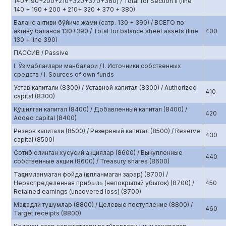
140+190+200+210+320+370+380) / Total for Section II (line
140 + 190 + 200 + 210+ 320 + 370 + 380)
Баланс активи бўйича жами (сатр. 130 + 390) / ВСЕГО по
активу баланса 130+390 / Total for balance sheet assets (line
400
130 + line 390)
ПАССИВ / Passive
I. Ўз маблағлари манбалари / I. Источники собственных
средств / I. Sources of own funds
Устав капитали (8300) / Уставной капитал (8300) / Authorized
410
capital (8300)
Қўшилган капитал (8400) / Добавленный капитал (8400) /
420
Added capital (8400)
Резерв капитали (8500) / Резервный капитал (8500) / Reserve
430
capital (8500)
Сотиб олинган хусусий акциялар (8600) / Выкупленные
440
собственные акции (8600) / Treasury shares (8600)
Тақсимланмаган фойда (қопланмаган зарар) (8700) /
Нераспределенная прибыль (непокрытый убыток) (8700) /
450
Retained earnings (uncovered loss) (8700)
Мақсадли тушумлар (8800) / Целевые поступление (8800) /
460
Target receipts (8800)