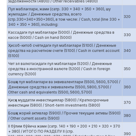
задолженности (4800) / Other receivables (4800)
Пул маблағлари, жами (сатр. 330 + 340 + 350 + 360), шу
жумладан: / Денежные средства, всего
320
(стр.330+340+350+360), в том числе: / Cash, total (line 330 +
340 + 350 + 360), including:
Кассадаги пул маблағлари (5000) / Денежные средства в
330
кассе (5000) / Cash on hand (5000)
Ҳисоб-китоб счётидаги пул маблағлари (5100) / Денежные
средства на расчетном счете (5100) / Cash in current account
340
(5100)
Чет эл валютасидаги пул маблағлари (5200) / Денежные
средства а иностранной валюте (5200) / Cash in foreign
350
currency (5200)
Бошқа пул маблағлари ва эквивалентлари (5500, 5600, 5700) /
Денежные средства и эквиваленты (5500, 5800, 5700) /
360
Other cash and equivalents (5500, 5600, 5700)
Қисқа муддатли инвестициялар (5800) / Краткосрочные
370
инвестиции (5800) / Short-term investments (5800)
Бошқа жорий активлар (5900) / Прочие текущие активы (5900)
380
/ Other current assets (5900)
II бўлим бўйича жами (сатр. 140 + 190 + 200 + 210 + 320 + 370
+ 380) / ИТОГО ПО РАЗДЕЛУ II (стр.
390