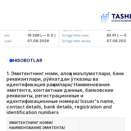
aliq KMK> AJ)
KFSK (<Kafolat sug'urta kompaniyasi>
16 100
82
Yopilish narxi :
16 288
( — 0.0 )
83.91
( — 0.0 )
:
So'nggi bitim narxi :
07.08.2026
07.08.2026
 :
So'nggi bitim sanasi :
HISOBOTLAR
1. Эмитентнинг номи, алоқа маълумотлари, банк
реквизитлари, рўйхатдан ўтказиш ва
идентификация рақамлари/ Наименование
эмитента, контактные данные, банковские
реквизиты, регистрационные и
идентификационные номера/ Issuer's name,
contact details, bank details, registration and
identification numbers
ЭМИТЕНТНИНГ НОМИ/
НАИМЕНОВАНИЕ ЭМИТЕНТА/