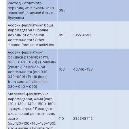
Расходы отчетного
периода, исключаемые из
080
налогооблагаемой базы в
будущем
Асосий фаолиятнинг бошқа
даромадлари / Прочие
доходы от основной
090
105514692
деятельности / Other
income from core activities
Асосий фаолиятнинг
фойдаси (зарари) (сатр.
030 – 040 + 090) / Прибыль
(убыток) от основной
100
467467138
деятельности (стр.0З0-
040+090) / Profit (loss)
from core activities (line
030 – 040 + 090)
Молиявий фаолиятнинг
даромадлари, жами (сатр.
120 + 130 + 140 + 150 + 160),
шу жумладан: / Доходы от
финансовой деятельности,
всего
110
232348745
(стр.120+130+140+150+160),
в том числе: / Income from