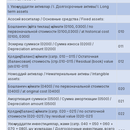
I. Узоқ муддатли активлар / I. Долгосрочные активы/ I. Long
term assets
Асосий воситалар / Основные средства / Fixed assets:
Бошланғич (қайта тиклаш) қиймати (0100, 0300) / по
первоначальной стоимости (0100,0300) / at historical cost
010
(0100, 0300)
Эскириш суммаси (0200) / Сумма износа (0200) /
011
Depreciation amount (0200)
Қолдиқ (баланс) қиймати (сатр. 010 – 011) / Остаточная
(балансовая) стоимость (стр.010-011) / Residual (book) value
012
(str.010-011)
Номоддий активлар / Нематериальные активы / Intangible
assets:
Бошланғич қиймати (0400) / по первоначальной стоимости
020
(0400) / at original cost (0400)
Амортизация суммаси (0500) / Сумма амортизации (0500) /
021
Depreciation amount (0500)
Қолдиқ (баланс) қиймати (сатр. 020 – 021) / по остаточной
022
стоимости (020-021) / by residual value (020-021)
Узоқ муддатли инвестициялар, жами (сатр. 040 + 050 + 060 +
070 + 080), шу жумладан / Долгосрочные инвестиции, всего