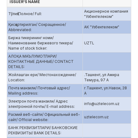
ISSUER'S NAME
Акционерное компания
Тўлиқ/Полное/ Full:
"Узбектелеком"
Қисқартирилган/ Сокращенное/
АК "Узбектелеком"
Abbreviated:
Биржа тикерининг номи/
Наименование биржевого тикера/
UZTL
Name of stock ticker:
АЛОҚА МАЪЛУМОТЛАРИ/
КОНТАКТНЫЕ ДАННЫЕ/ CONTACT
DETAILS:
Жойлашган ери/ Местонахождение/
.Ташкент, ул Амира
Location:
Темура, 97 А
Почта манзили/ Почтовый адрес/
г.Ташкент, ул.Навои, 28
Mailing address:
А
Электрон почта манзили/ Адрес
info@uztelecom.uz
электронной почты/ E-mail address:
Расмий веб-сайти/ Официальный веб-
uztelecom.uz
сайт/ Official website:
БАНК РЕКВИЗИТЛАРИ/ БАНКОВСКИЕ
РЕКВИЗИТЫ/ BANK DETAILS: