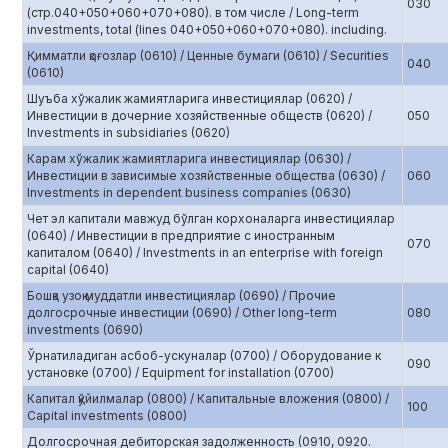
030
(стр.040+050+060+070+080). в том числе / Long-term
investments, total (lines 040+050+060+070+080). including.
Қимматли қоғозлар (0610) / Ценные бумаги (0610) / Securities
040
(0610)
Шуъба хўжалик жамиятларига инвестициялар (0620) /
Инвестиции в дочерние хозяйственные обществ (0620) /
050
Investments in subsidiaries (0620)
Карам хўжалик жамиятларига инвестициялар (0630) /
Инвестиции в зависимые хозяйственные общества (0630) /
060
Investments in dependent business companies (0630)
Чет эл капитали мавжуд бўлган корхоналарга инвестициялар
(0640) / Инвестиции в предприятие с иностранным
070
капиталом (0640) / Investments in an enterprise with foreign
capital (0640)
Бошқа узоқ муддатли инвестициялар (0690) / Прочие
долгосрочные инвестиции (0690) / Other long-term
080
investments (0690)
Ўрнатиладиган асбоб-ускуналар (0700) / Оборудование к
090
установке (0700) / Equipment for installation (0700)
Капитал қўйилмалар (0800) / Капитальные вложения (0800) /
100
Capital investments (0800)
Долгосрочная дебиторская задолженность (0910, 0920.