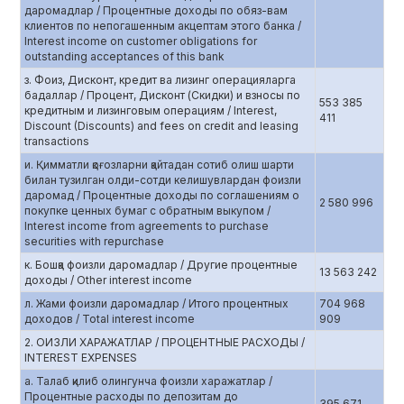
даромадлар / Процентные доходы по обяз-вам
клиентов по непогашенным акцептам этого банка /
Interest income on customer obligations for
outstanding acceptances of this bank
з. Фоиз, Дисконт, кредит ва лизинг операцияларга
бадаллар / Процент, Дисконт (Скидки) и взносы по
553 385
кредитным и лизинговым операциям / Interest,
411
Discount (Discounts) and fees on credit and leasing
transactions
и. Қимматли қоғозларни қайтадан сотиб олиш шарти
билан тузилган олди-сотди келишувлардан фоизли
даромад / Процентные доходы по соглашениям о
2 580 996
покупке ценных бумаг с обратным выкупом /
Interest income from agreements to purchase
securities with repurchase
к. Бошқа фоизли даромадлар / Другие процентные
13 563 242
доходы / Other interest income
л. Жами фоизли даромадлар / Итого процентных
704 968
доходов / Total interest income
909
2. ОИЗЛИ ХАРАЖАТЛАР / ПРОЦЕНТНЫЕ РАСХОДЫ /
INTEREST EXPENSES
а. Талаб қилиб олингунча фоизли харажатлар /
Процентные расходы по депозитам до
395 671