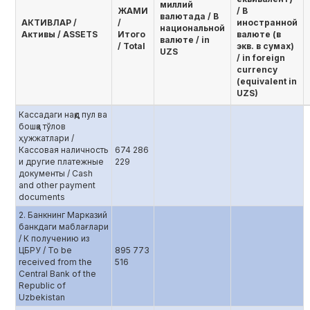
миллий
ЖАМИ
/ В
валютада / В
AКТИВЛАР /
/
иностранной
национальной
Активы / ASSETS
Итого
валюте (в
валюте / in
/ Total
экв. в сумах)
UZS
/ in foreign
currency
(equivalent in
UZS)
Кассадаги нақд пул ва
бошқа тўлов
ҳужжатлари /
Кассовая наличность
674 286
и другие платежные
229
документы / Cash
and other payment
documents
2. Банкнинг Марказий
банкдаги маблағлари
/ К получению из
ЦБРУ / To be
895 773
received from the
516
Central Bank of the
Republic of
Uzbekistan