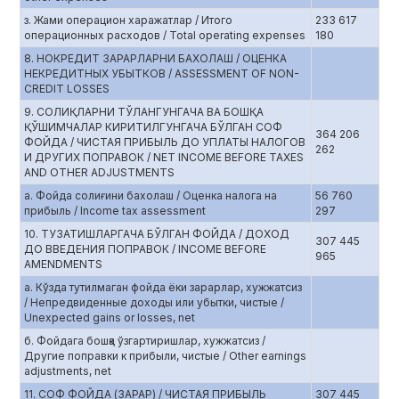
з. Жами операцион харажатлар / Итого
233 617
операционных расходов / Total operating expenses
180
8. НОКРЕДИТ ЗАРАРЛАРНИ БАХОЛАШ / ОЦЕНКА
НЕКРЕДИТНЫХ УБЫТКОВ / ASSESSMENT OF NON-
CREDIT LOSSES
9. СОЛИҚЛАРНИ ТЎЛАНГУНГАЧА ВА БОШҚА
ҚЎШИМЧАЛАР КИРИТИЛГУНГАЧА БЎЛГАН СОФ
364 206
ФОЙДА / ЧИСТАЯ ПРИБЫЛЬ ДО УПЛАТЫ НАЛОГОВ
262
И ДРУГИХ ПОПРАВОК / NET INCOME BEFORE TAXES
AND OTHER ADJUSTMENTS
а. Фойда солиғини бахолаш / Оценка налога на
56 760
прибыль / Income tax assessment
297
10. ТУЗАТИШЛАРГАЧА БЎЛГАН ФОЙДА / ДОХОД
307 445
ДО ВВЕДЕНИЯ ПОПРАВОК / INCOME BEFORE
965
AMENDMENTS
а. Кўзда тутилмаган фойда ёки зарарлар, хужжатсиз
/ Непредвиденные доходы или убытки, чистые /
Unexpected gains or losses, net
б. Фойдага бошқа ўзгартиришлар, хужжатсиз /
Другие поправки к прибыли, чистые / Other earnings
adjustments, net
11. СОФ ФОЙДА (ЗАРАР) / ЧИСТАЯ ПРИБЫЛЬ
307 445