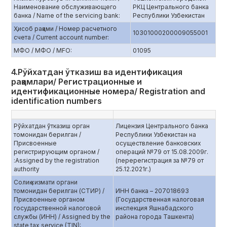
Наименование обслуживающего
РКЦ Центрального банка
банка / Name of the servicing bank:
Республики Узбекистан
Ҳисоб рақами / Номер расчетного
10301000200009055001
счета / Current account number:
МФО / МФО / MFO:
01095
4.Рўйхатдан ўтказиш ва идентификация
рақамлари/ Регистрационные и
идентификационные номера/ Registration and
identification numbers
Рўйхатдан ўтказиш орган
Лицензия Центрального банка
томонидан берилган /
Республики Узбекистан на
Присвоенные
осуществление банковских
регистрирующим органом /
операций №79 от 15.08.2009г.
:Assigned by the registration
(перерегистрация за №79 от
authority
25.12.2021г.)
Солиқ хизмати органи
томонидан берилган (СТИР) /
ИНН банка – 207018693
Присвоенные органом
(Государственная налоговая
государственной налоговой
инспекция Яшнабадского
службы (ИНН) / Assigned by the
района города Ташкента)
state tax service (TIN):