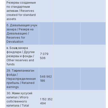
Резервы созданные
по стандартным
активам / Reserves
created for standard
assets
б. Девальвация учун
захира / Резерв на
Девальвацию /
Reserves for
Devaluation
в. Бошқа захира
фондлари / Другие
7 079
резервы и фонды /
506
Other reserves and
funds
29. Тақсимланмаган
фойда /
546 962
Нераспределенная
186
прибыль / Retained
earnings
30. Жами хусусий
капитал / Итого
1 152 352
собственного
494
капитала / Total