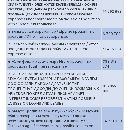
билан тузилган олди-сотди келишувлардан фоизли
харажат / Процентные расходы по соглашениям о
14 692 858
продаже ц/б с последующим выкупом / Interest
expenses under agreements on the sale of securities
with subsequent repurchase
и. Бошқа фоизли харажатлар / Другие процентные
6 709 789
расходы / Other interest expenses
к. Заёмлар буйича жами фоизли харажатлар / Итого
процентных расходов по займам / Total interest
51 436 133
expense on loans
л. Жами фоизли харажатлар / Итого процентных
388 613
расходов / Total interest expense
574
3. КРЕДИТ ВА ЛИЗИНГ БЎЙИЧА КЎРИЛИШИ
МУМКИН БЎЛГАН ЗАРАРНИ БАҲОЛАШГАЧА БЎЛГАН
СОФ ФОИЗЛИ ДАРОМАДЛАР / ЧИСТЫЕ
316 355
ПРОЦЕНТНЫЕ ДОХОДЫ ДО ОЦЕНКИ ВОЗМОЖНЫХ
335
УБЫТКОВ ПО КРЕДИТАМ И ЛИЗИНГУ / NET
INTEREST INCOME BEFORE ESTIMATING POSSIBLE
LOSSES ON LOANS AND LEASES
а. Минус: Кредит ва лизинг буйича кўрилиши мумкин
бўлган зарарларни баҳолаш / Минус: Оценка
возможных убытков по кредитам и лизингу /
74 731 900
Disadvantage: Assessment of possible losses on