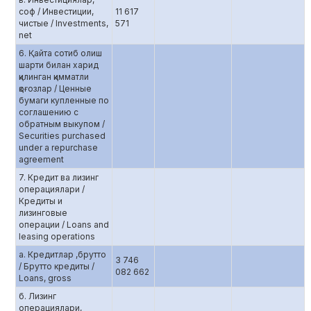
соф / Инвестиции,
11 617
чистые / Investments,
571
net
6. Қайта сотиб олиш
шарти билан харид
қилинган қимматли
қоғозлар / Ценные
бумаги купленные по
соглашению c
обратным выкупом /
Securities purchased
under a repurchase
agreement
7. Кредит ва лизинг
операциялари /
Кредиты и
лизинговые
операции / Loans and
leasing operations
а. Кредитлар ,брутто
3 746
/ Брутто кредиты /
082 662
Loans, gross
б. Лизинг
операциялари,