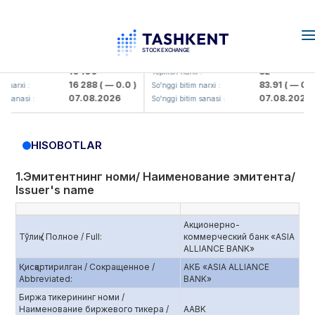
T
n
aliq KMK> AJ)
KFSK (<Kafolat sug'urta kompaniyasi
16 100
82
Yopilish narxi :
16 288
( — 0.0 )
83.91
( — 0.0 )
 :
So'nggi bitim narxi :
07.08.2026
07.08.2026
si :
So'nggi bitim sanasi :
HISOBOTLAR
1.Эмитентнинг номи/ Наименование эмитента/
Issuer's name
Акционерно-
Тўлиқ / Полное / Full:
коммерческий банк «ASIA
ALLIANCE BANK»
Қисқартирилган / Сокращенное /
АКБ «ASIA ALLIANCE
Abbreviated:
BANK»
Биржа тикерининг номи /
Наименование биржевого тикера /
AABK