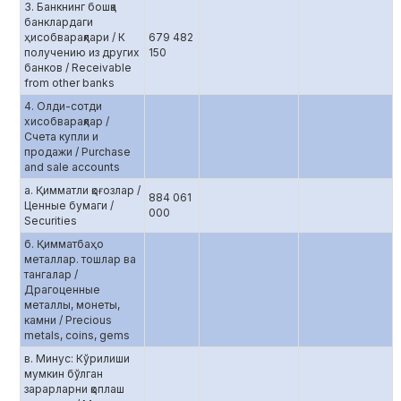
3. Банкнинг бошқа
банклардаги
ҳисобварақлари / К
679 482
получению из других
150
банков / Receivable
from other banks
4. Олди-сотди
хисобварақлар /
Счета купли и
продажи / Purchase
and sale accounts
а. Қимматли қоғозлар /
884 061
Ценные бумаги /
000
Securities
б. Қимматбаҳо
металлар. тошлар ва
тангалар /
Драгоценные
металлы, монеты,
камни / Precious
metals, coins, gems
в. Минус: Кўрилиши
мумкин бўлган
зарарларни қоплаш