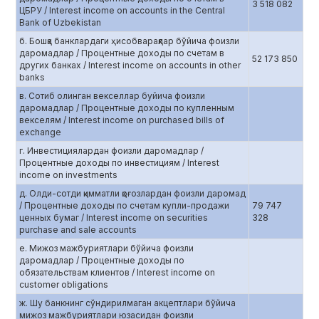
3 518 082
ЦБРУ / Interest income on accounts in the Central
Bank of Uzbekistan
б. Бошқа банклардаги ҳисобварақлар бўйича фоизли
даромадлар / Процентные доходы по счетам в
52 173 850
других банках / Interest income on accounts in other
banks
в. Сотиб олинган векселлар буйича фоизли
даромадлар / Процентные доходы по купленным
векселям / Interest income on purchased bills of
exchange
г. Инвестициялардан фоизли даромадлар /
Процентные доходы по инвестициям / Interest
income on investments
д. Олди-сотди қимматли қоғозлардан фоизли даромад
/ Процентные доходы по счетам купли-продажи
79 747
ценных бумаг / Interest income on securities
328
purchase and sale accounts
е. Мижоз мажбуриятлари бўйича фоизли
даромадлар / Процентные доходы по
обязательствам клиентов / Interest income on
customer obligations
ж. Шу банкнинг сўндирилмаган акцептлари бўйича
мижоз мажбуриятлари юзасидан фоизли