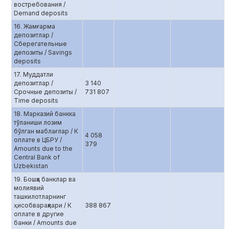
востребования /
Demand deposits
16. Жамғарма
депозитлар /
Сберегательные
депозиты / Savings
deposits
17. Муддатли
депозитлар /
3 140
Срочные депозиты /
731 807
Time deposits
18. Марказий банкка
тўланиши лозим
бўлган маблағлар / К
4 058
оплате в ЦБРУ /
379
Amounts due to the
Central Bank of
Uzbekistan
19. Бошқа банклар ва
молиявий
ташкилотларнинг
ҳисобварақлари / К
388 867
оплате в другие
банки / Amounts due