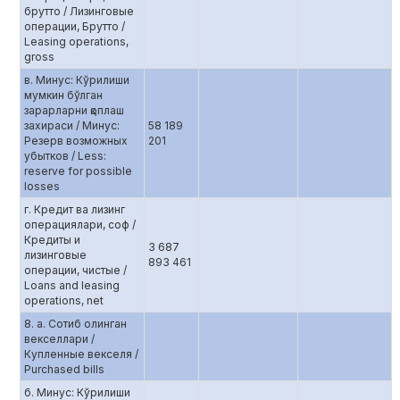
брутто / Лизинговые
операции, Брутто /
Leasing operations,
gross
в. Минус: Кўрилиши
мумкин бўлган
зарарларни қоплаш
захираси / Минус:
58 189
Резерв возможных
201
убытков / Less:
reserve for possible
losses
г. Кредит ва лизинг
операциялари, соф /
Кредиты и
3 687
лизинговые
893 461
операции, чистые /
Loans and leasing
operations, net
8. а. Сотиб олинган
векселлари /
Купленные векселя /
Purchased bills
б. Минус: Кўрилиши