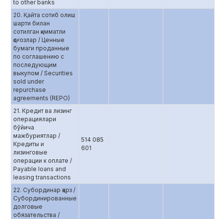
to other banks
20. Қайта сотиб олиш
шарти билан
сотилган қимматли
қоғозлар / Ценные
бумаги проданные
по соглашению с
последующим
выкупом / Securities
sold under
repurchase
agreements (REPO)
21. Кредит ва лизинг
операциялари
бўйича
мажбуриятлар /
514 085
Кредиты и
601
лизинговые
операции к оплате /
Payable loans and
leasing transactions
22. Субординар қарз /
Субординированные
долговые
обязательства /