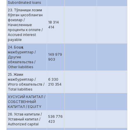
Subordinated loans
23. Тўланиши лозим
бўлган ҳисобланган
фоизлар /
18 314
Начисленные
414
проценты к оплате /
Accrued interest
payable
24. Бошқа
мажбуриятлар /
149 979
Другие
903
обязательства /
Other liabilities
25. Жами
мажбуриятлар /
6 330
Итого обязательств /
210 354
Total liabilities
ХУСУСИЙ КАПИТАЛ /
СОБСТВЕННЫЙ
КАПИТАЛ / EQUITY
26. Устав капитали /
536 776
Уставный капитал /
423
Authorized capital