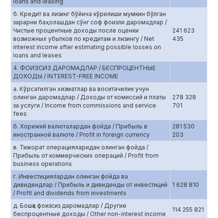
loans and leasing
б. Кредит ва лизинг бўйича кўрилиши мумкин бўлган
зарарни баҳолашдан сўнг соф фоизли даромадлар /
Чистые процентные доходы после оценки
241 623
возможных убытков по кредитам и лизингу / Net
435
interest income after estimating possible losses on
loans and leases
4. ФОИЗСИЗ ДАРОМАДЛАР / БЕСПРОЦЕНТНЫЕ
ДОХОДЫ / INTEREST-FREE INCOME
а. Кўрсатилган хизматлар ва воситачилик учун
олинган даромадлар / Доходы от комиссий и платы
278 328
за услуги / Income from commissions and service
701
fees
б. Хорижий валюталардан фойда / Прибыль в
281 530
иностранной валюте / Profit in foreign currency
203
в. Тижорат операцияларидан олинган фойда /
Прибыль от коммерческих операций / Profit from
business operations
г. Инвестициялардан олинган фойда ва
дивидендлар / Прибыль и дивиденды от инвестиций
1 628 810
/ Profit and dividends from investments
д. Бошқа фоизсиз даромадлар / Другие
114 255 821
беспроцентные доходы / Other non-interest income