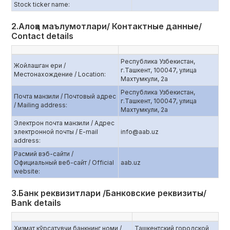
Stock ticker name:
2.Алоқа маълумотлари/ Контактные данные/
Contact details
Республика Узбекистан,
Жойлашган ери /
г.Ташкент, 100047, улица
Местонахождение / Location:
Махтумкули, 2а
Республика Узбекистан,
Почта манзили / Почтовый адрес
г.Ташкент, 100047, улица
/ Mailing address:
Махтумкули, 2а
Электрон почта манзили / Адрес
электронной почты / E-mail
info@aab.uz
address:
Расмий вэб-сайти /
Официальный веб-сайт / Official
aаb.uz
website:
3.Банк реквизитлари /Банковские реквизиты/
Bank details
Хизмат кўрсатувчи банкнинг номи /
Ташкентский городской