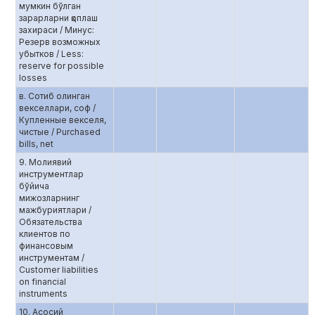
мумкин бўлган
зарарларни қоплаш
захираси / Минус:
Резерв возможных
убытков / Less:
reserve for possible
losses
в. Сотиб олинган
векселлари, соф /
Купленные векселя,
чистые / Purchased
bills, net
9. Молиявий
инструментлар
бўйича
мижозларнинг
мажбуриятлари /
Обязательства
клиентов по
финансовым
инструментам /
Customer liabilities
on financial
instruments
10. Асосий