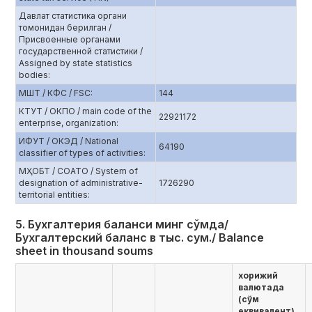
Давлат статистика органи
томонидан берилган /
Присвоенные органами
государственной статистики /
Assigned by state statistics
bodies:
МШТ / КФС / FSC:
144
КТУТ / ОКПО / main code of the
22921172
enterprise, organization:
ИФУТ / ОКЭД / National
64190
classifier of types of activities:
МҲОБТ / СОАТО / System of
designation of administrative-
1726290
territorial entities:
5. Бухгалтерия баланси минг сўмда/
Бухгалтерский баланс в тыс. сум./ Balance
sheet in thousand soums
хорижий
валютада
(сўм
еквивалент)