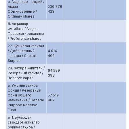
а. Aкциялар – оддий /
Акции -
536 776
Обыкновенные /
423
Ordinary shares
б. Aкциялар –
имтиёзли / Акции -
Привилегированные
/ Preference shares
27. Қўшилган капитал
/ Добавленный
4 014
капитал / Capital
492
Surplus
28. Захира капитали /
64 599
Резервный капитал /
393
Reserve capital
а. Умумий захира
фонди / Резервный
фонд общего
57 519
назначения / General
887
Purpose Reserve
Fund
а. 1. Булардан
стандарт активлар
буйича заҳира /