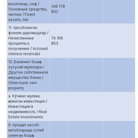
воситалар, соф /
148 178
Основные средства,
802
чистые / Fixed
assets, net
11. Ҳисобланган
фоизли даромадлар /
Начисленные
74 158
проценты к
853
получению / Accrued
interest receivabl
12. Банкнинг бошқа
хусусий мулклари /
Другое собственное
имущество банка /
Other bank own
property
а. Кўчмас мулкка
қилинган инвестиция /
Инвестиции в
недвижимость / Real
Estate Investments
б. Кредит хисоб-
китобларида сотиб
олинган бошқа