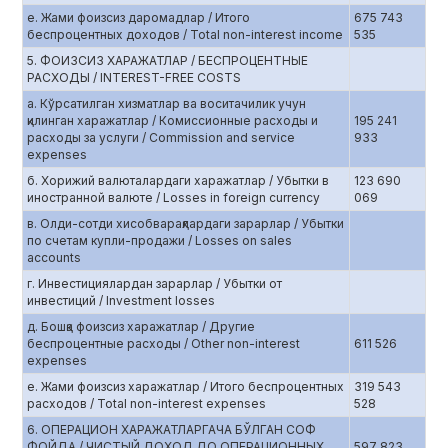
е. Жами фоизсиз даромадлар / Итого
675 743
беспроцентных доходов / Total non-interest income
535
5. ФОИЗСИЗ ХАРАЖАТЛАР / БЕСПРОЦЕНТНЫЕ
РАСХОДЫ / INTEREST-FREE COSTS
а. Кўрсатилган хизматлар ва воситачилик учун
қилинган харажатлар / Комиссионные расходы и
195 241
расходы за услуги / Commission and service
933
expenses
б. Хорижий валюталардаги харажатлар / Убытки в
123 690
иностранной валюте / Losses in foreign currency
069
в. Олди-сотди хисобварақлардаги зарарлар / Убытки
по счетам купли-продажи / Losses on sales
accounts
г. Инвестициялардан зарарлар / Убытки от
инвестиций / Investment losses
д. Бошқа фоизсиз харажатлар / Другие
беспроцентные расходы / Other non-interest
611 526
expenses
е. Жами фоизсиз харажатлар / Итого беспроцентных
319 543
расходов / Total non-interest expenses
528
6. ОПЕРАЦИОН ХАРАЖАТЛАРГАЧА БЎЛГАН СОФ
ФОЙДА / ЧИСТЫЙ ДОХОД ДО ОПЕРАЦИОННЫХ
597 823