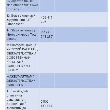
имущество банка /
Net, other bank's own
property
13. Бошқа активлар /
406 514
Другие активы /
795
Other asset
14. Жами активлар /
7 479
Итого активов / Total
548 287
assets
МАЖБУРИЯТЛАР ВА
ХУСУСИЙ КАПИТАЛ /
ОБЯЗАТЕЛЬСТВА И
СОБСТВЕННЫЙ
КАПИТАЛ /
LIABILITIES AND
EQUITY
МАЖБУРИЯТЛАР /
ОБЯЗАТЕЛЬСТВА /
LIABILITIES
15. Талаб қилиб
олингунча
сақланадиган
2 502
депозитлар /
651 383
Депозиты до