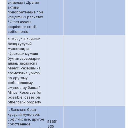
активлар / Другие
активы,
приобретенные при
кредитных расчетах
/ Other assets
acquired in credit
settlements
в. Минус: Банкнинг
бошқа хусусий
мулкларидан
кўрилиши мумкин
бўлган зарарларни
қоплаш заҳираси /
Минус: Резервы на
возможные убытки
по другому
собственному
имуществу банка /
Minus: Reserves for
possible losses on
other bank property
г. Банкнинг бошқа
хусусий мулклари,
соф / Чистые, другое
51 651
собственное
935