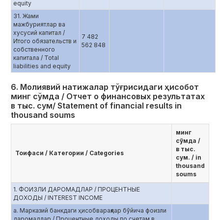
equity
31. Жами
мажбуриятлар ва
хусусий капитал /
7 482
Итого обязательств и
562 848
собственного
капитала / Total
liabilities and equity
6. Молиявий натижалар тўғрисидаги ҳисобот
минг сўмда / Отчет о финансовых результатах
в тыс. сум/ Statement of financial results in
thousand soums
минг
сўмда /
в тыс.
Тоифаси / Категории / Categories
сум. / in
thousand
soums
1. ФОИЗЛИ ДАРОМАДЛАР / ПРОЦЕНТНЫЕ
ДОХОДЫ / INTEREST INCOME
a. Марказий банкдаги ҳисобварақлар бўйича фоизли
даромадлар / Процентные доходы по счетам в