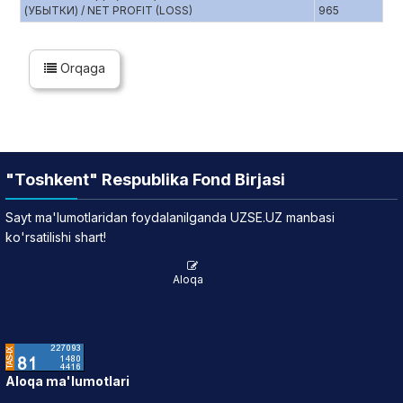
(УБЫТКИ) / NET PROFIT (LOSS)
965
Orqaga
"Toshkent" Respublika Fond Birjasi
Sayt ma'lumotlaridan foydalanilganda UZSE.UZ manbasi
ko'rsatilishi shart!
Aloqa
Aloqa ma'lumotlari