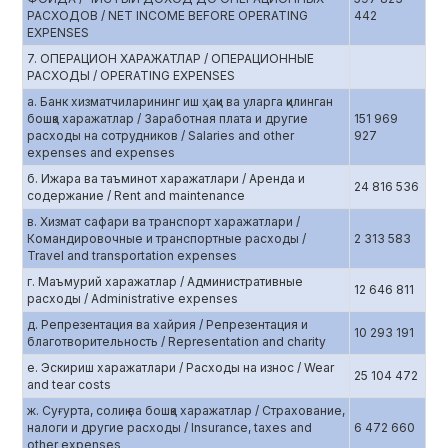
РАСХОДОВ / NET INCOME BEFORE OPERATING
442
EXPENSES
7. ОПЕРАЦИОН ХАРАЖАТЛАР / ОПЕРАЦИОННЫЕ
РАСХОДЫ / OPERATING EXPENSES
а. Банк хизматчиларининг иш ҳақи ва уларга қилинган
бошқа харажатлар / Заработная плата и другие
151 969
расходы на сотрудников / Salaries and other
927
expenses and expenses
б. Ижара ва таъминот харажатлари / Аренда и
24 816 536
содержание / Rent and maintenance
в. Хизмат сафари ва транспорт харажатлари /
Командировочные и транспортные расходы /
2 313 583
Travel and transportation expenses
г. Маъмурий харажатлар / Административные
12 646 811
расходы / Administrative expenses
д. Репрезентация ва хайрия / Репрезентация и
10 293 191
благотворительность / Representation and charity
е. Эскириш харажатлари / Расходы на износ / Wear
25 104 472
and tear costs
ж. Суғурта, солиқ ва бошқа харажатлар / Страхование,
налоги и другие расходы / Insurance, taxes and
6 472 660
other expenses