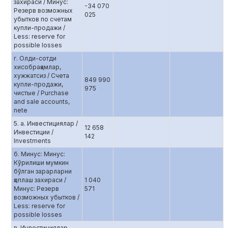
захираси / Минус:
-34 070
Резерв возможных
025
убытков по счетам
купли-продажи /
Less: reserve for
possible losses
г. Олди-сотди
хисобрақамлар,
хужжатсиз / Счета
849 990
купли-продажи,
975
чистые / Purchase
and sale accounts,
netе
5. а. Инвестициялар /
12 658
Инвестиции /
142
Investments
б. Минус: Минус:
Кўрилиши мумкин
бўлган зарарларни
қоплаш захираси /
1 040
Минус: Резерв
571
возможных убытков /
Less: reserve for
possible losses
в. Инвестициялар,