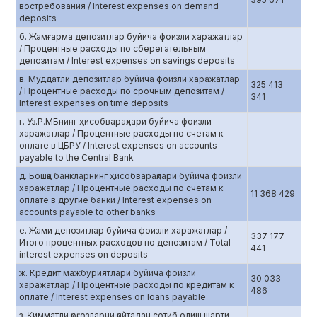
востребования / Interest expenses on demand
deposits
б. Жамғарма депозитлар буйича фоизли харажатлар
/ Процентные расходы по сберегательным
депозитам / Interest expenses on savings deposits
в. Муддатли депозитлар буйича фоизли харажатлар
325 413
/ Процентные расходы по срочным депозитам /
341
Interest expenses on time deposits
г. Уз.Р.МБнинг ҳисобварақлари буйича фоизли
харажатлар / Процентные расходы по счетам к
оплате в ЦБРУ / Interest expenses on accounts
payable to the Central Bank
д. Бошқа банкларнинг ҳисобварақлари буйича фоизли
харажатлар / Процентные расходы по счетам к
11 368 429
оплате в другие банки / Interest expenses on
accounts payable to other banks
е. Жами депозитлар буйича фоизли харажатлар /
337 177
Итого процентных расходов по депозитам / Total
441
interest expenses on deposits
ж. Кредит мажбуриятлари буйича фоизли
30 033
харажатлар / Процентные расходы по кредитам к
486
оплате / Interest expenses on loans payable
з. Қимматли қоғозларни қайтадан сотиб олиш шарти