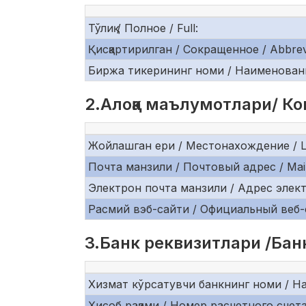
Тўлиқ / Полное / Full:
Қисқартирилган / Сокращенное / Abbrev
Биржа тикерининг номи / Наименование
2.Алоқа маълумотлари/ Ко
Жойлашган ери / Местонахождение / Lo
Почта манзили / Почтовый адрес / Mail
Электрон почта манзили / Адрес электр
Расмий вэб-сайти / Официальный веб-сай
3.Банк реквизитлари /Банк
Хизмат кўрсатувчи банкнинг номи / На
Ҳисоб рақами / Номер расчетного счета