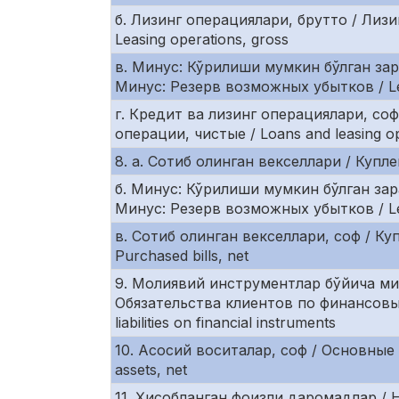
б. Лизинг операциялари, брутто / Лиз
Leasing operations, gross
в. Минус: Кўрилиши мумкин бўлган зар
Минус: Резерв возможных убытков / Less
г. Кредит ва лизинг операциялари, со
операции, чистые / Loans and leasing op
8. а. Сотиб олинган векселлари / Купле
б. Минус: Кўрилиши мумкин бўлган зар
Минус: Резерв возможных убытков / Less
в. Сотиб олинган векселлари, соф / Ку
Purchased bills, net
9. Молиявий инструментлар бўйича м
Обязательства клиентов по финансовы
liabilities on financial instruments
10. Асосий воситалар, соф / Основные 
assets, net
11. Ҳисобланган фоизли даромадлар /