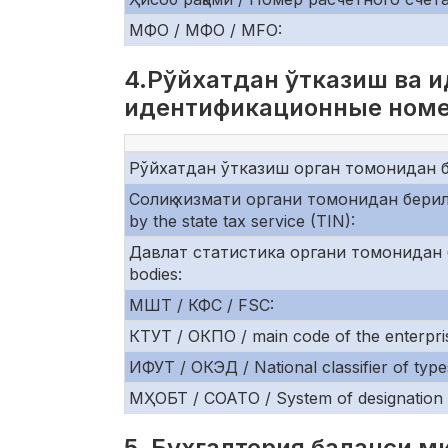
МФО / МФО / MFO:
4.Рўйхатдан ўтказиш ва 
идентификационные номера/
Рўйхатдан ўтказиш орган томонидан бер
Солиқ хизмати органи томонидан бери
by the state tax service (TIN):
Давлат статистика органи томонидан бе
bodies:
МШТ / КФС / FSC:
КТУТ / ОКПО / main code of the enterpris
ИФУТ / ОКЭД / National classifier of types 
МҲОБТ / СОАТО / System of designation of a
5. Бухгалтерия баланси ми