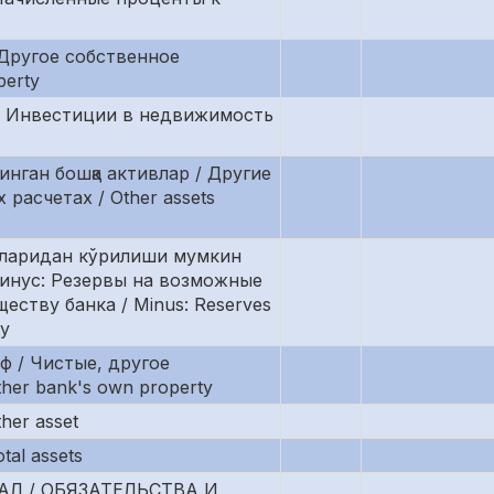
 Другое собственное
perty
 / Инвестиции в недвижимость
инган бошқа активлар / Другие
расчетах / Other assets
лкларидан кўрилиши мумкин
Минус: Резервы на возможные
ству банка / Minus: Reserves
ty
оф / Чистые, другое
her bank's own property
her asset
tal assets
Л / ОБЯЗАТЕЛЬСТВА И