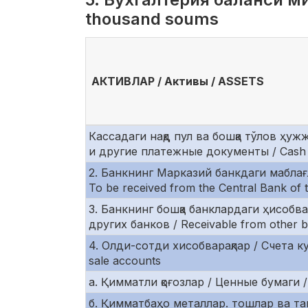
thousand soums
AКТИВЛАР / Активы / ASSETS
Кассадаги нақд пул ва бошқа тўлов ҳуж
и другие платежные документы / Cash 
2. Банкнинг Марказий банкдаги маблағ
To be received from the Central Bank of 
3. Банкнинг бошқа банклардаги ҳисобва
других банков / Receivable from other 
4. Олди-сотди хисобварақлар / Счета к
sale accounts
а. Қимматли қоғозлар / Ценные бумаги / 
б. Қимматбаҳо металлар. тошлар ва та