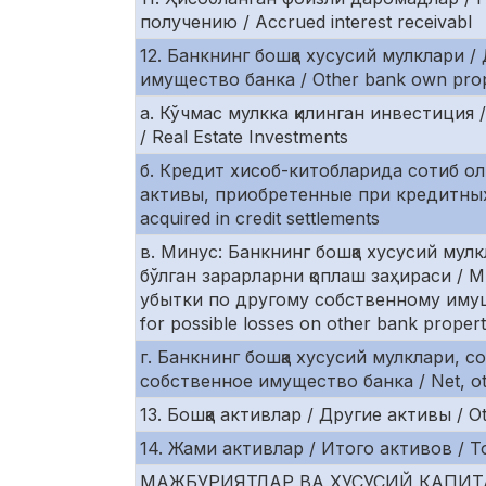
получению / Accrued interest receivabl
12. Банкнинг бошқа хусусий мулклари /
имущество банка / Other bank own pro
а. Кўчмас мулкка қилинган инвестиция
/ Real Estate Investments
б. Кредит хисоб-китобларида сотиб ол
активы, приобретенные при кредитных 
acquired in credit settlements
в. Минус: Банкнинг бошқа хусусий му
бўлган зарарларни қоплаш заҳираси / 
убытки по другому собственному имуще
for possible losses on other bank proper
г. Банкнинг бошқа хусусий мулклари, с
собственное имущество банка / Net, ot
13. Бошқа активлар / Другие активы / Ot
14. Жами активлар / Итого активов / To
МАЖБУРИЯТЛАР ВА ХУСУСИЙ КАПИТА