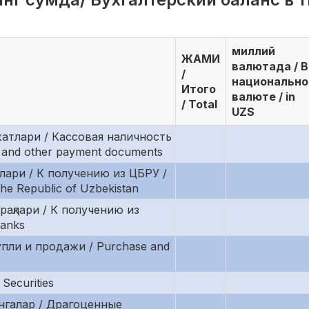
миллий
ЖАМИ
валютада / В
/
национально
Итого
валюте / in
/ Total
UZS
жатлари / Кассовая наличность
and other payment documents
лари / К получению из ЦБРУ /
the Republic of Uzbekistan
рақлари / К получению из
banks
упли и продажи / Purchase and
Securities
нгалар / Драгоценные