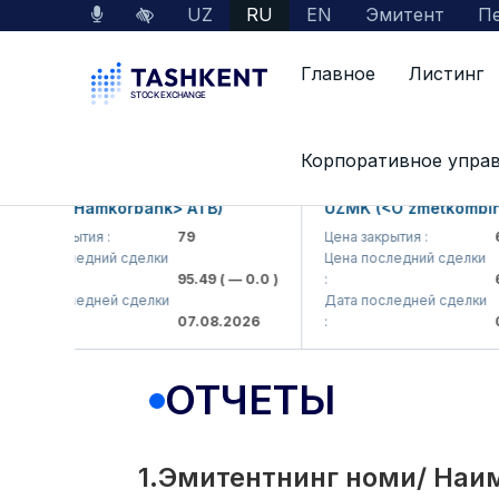
UZ
RU
EN
Эмитент
Пе
Главное
Листинг
Interactive Services
Раскрытие информации 
Корпоративное упра
B (<Hamkorbank> ATB)
UZMK (<O'zmetkombinat> 
 закрытия :
79
Цена закрытия :
6,09
а последний сделки
Цена последний сделки
95.49
( — 0.0 )
:
6,40
а последней сделки
Дата последней сделки
07.08.2026
:
07.0
ОТЧЕТЫ
1.Эмитентнинг номи/ Наим