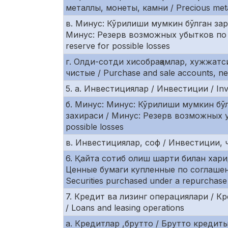
металлы, монеты, камни / Precious meta
в. Минус: Кўрилиши мумкин бўлган зар
Минус: Резерв возможных убытков по 
reserve for possible losses
г. Олди-сотди хисобрақамлар, хужжатс
чистые / Purchase and sale accounts, ne
5. а. Инвестициялар / Инвестиции / In
б. Минус: Минус: Кўрилиши мумкин бўл
захираси / Минус: Резерв возможных уб
possible losses
в. Инвестициялар, соф / Инвестиции, ч
6. Қайта сотиб олиш шарти билан харид 
Ценные бумаги купленные по соглаше
Securities purchased under a repurchas
7. Кредит ва лизинг операциялари / К
/ Loans and leasing operations
а. Кредитлар ,брутто / Брутто кредиты 