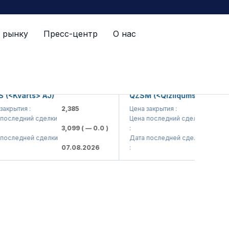
 рынку
Пресс-центр
О нас
й список
varts> AJ)
QZSM (<Qizilqumsement> AJ)
тия :
2,385
Цена закрытия :
1,208
едний сделки
Цена последний сделки
3,099
( — 0.0 )
:
1,220
( — 0.
едней сделки
Дата последней сделки
07.08.2026
:
07.08.2026