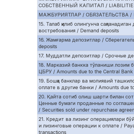
СОБСТВЕННЫЙ КАПИТАЛ / LIABILITIE
МАЖБУРИЯТЛАР / ОБЯЗАТЕЛЬСТВА / L
15. Талаб қилиб олингунча сақланадига
востребования / Demand deposits
16. Жамғарма депозитлар / Сберегател
deposits
17. Муддатли депозитлар / Срочные деп
18. Марказий банкка тўланиши лозим б
ЦБРУ / Amounts due to the Central Bank
19. Бошқа банклар ва молиявий ташкил
оплате в другие банки / Amounts due to
20. Қайта сотиб олиш шарти билан соти
Ценные бумаги проданные по соглаш
/ Securities sold under repurchase agre
21. Кредит ва лизинг операциялари б
и лизинговые операции к оплате / Payab
transactions