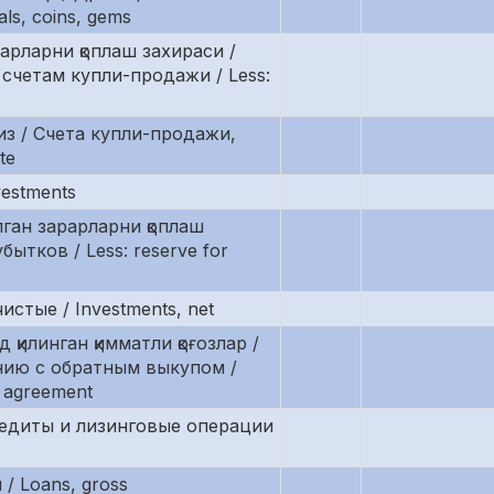
ls, coins, gems
арларни қоплаш захираси /
счетам купли-продажи / Less:
из / Счета купли-продажи,
tе
vestments
ган зарарларни қоплаш
ытков / Less: reserve for
истые / Investments, net
қилинган қимматли қоғозлар /
нию c обратным выкупом /
e agreement
редиты и лизинговые операции
/ Loans, gross