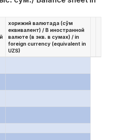
хорижий валютада (сўм
еквивалент) / В иностранной
й
валюте (в экв. в сумах) / in
foreign currency (equivalent in
UZS)