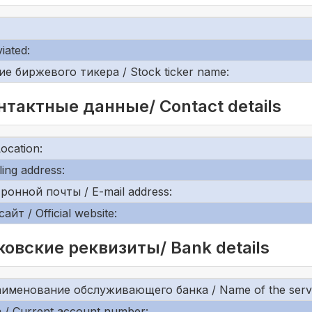
iated:
 биржевого тикера / Stock ticker name:
нтактные данные/ Contact details
cation:
ing address:
онной почты / E-mail address:
т / Official website:
овские реквизиты/ Bank details
именование обслуживающего банка / Name of the servi
 / Current account number: