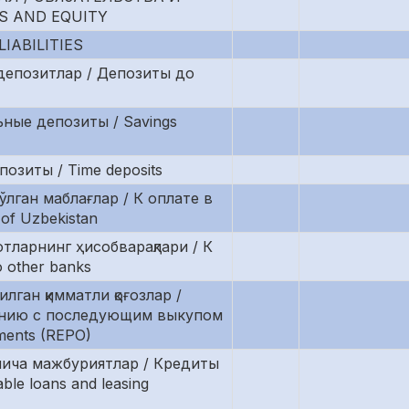
S AND EQUITY
IABILITIES
н депозитлар / Депозиты до
ьные депозиты / Savings
озиты / Time deposits
ўлган маблағлар / К оплате в
 of Uzbekistan
отларнинг ҳисобварақлари / К
 other banks
лган қимматли қоғозлар /
ению с последующим выкупом
ements (REPO)
ўйича мажбуриятлар / Кредиты
le loans and leasing