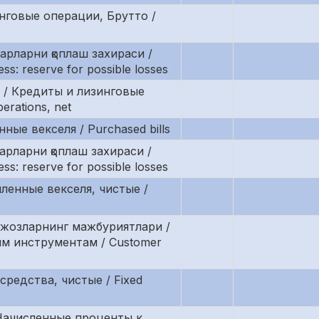
инговые операции, Брутто /
арларни қоплаш захираси /
: reserve for possible losses
ф / Кредиты и лизинговые
erations, net
нные векселя / Purchased bills
арларни қоплаш захираси /
: reserve for possible losses
пленные векселя, чистые /
ижозларнинг мажбуриятлари /
м инструментам / Customer
средства, чистые / Fixed
 Начисленные проценты к