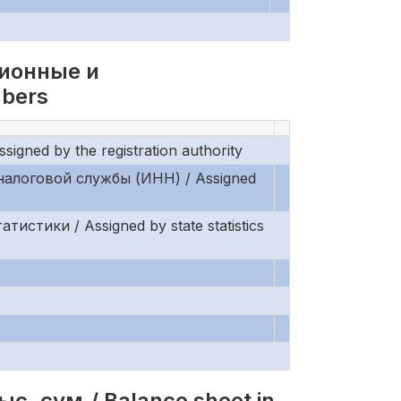
ционные и
mbers
ed by the registration authority
налоговой службы (ИНН) / Assigned
тики / Assigned by state statistics
с. сум./ Balance sheet in