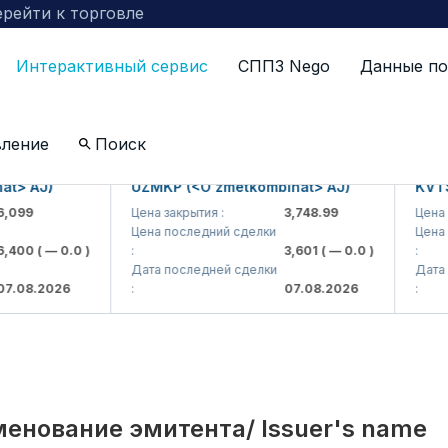
рейти к торговле
Интерактивный сервис
СППЗ Nego
Данные по
по компаниям включенных в биржевой котировальны
вление
Поиск
AJ)
UZMKP (<O'zmetkombinat> AJ)
KVTS (<K
9
Цена закрытия :
3,748.99
Цена закры
Цена последний сделки
Цена посл
0
( — 0.0 )
:
3,601
( — 0.0 )
:
Дата последней сделки
Дата посл
8.2026
:
07.08.2026
:
енование эмитента/ Issuer's name