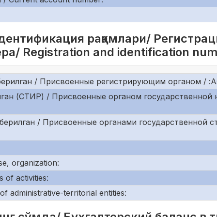
идентификация рақамлари/ Регистра
 Registration and identification nu
илган / Присвоенные регистрирующим органом / :Assign
лган (СТИР) / Присвоенные органом государственной 
рилган / Присвоенные органами государственной статис
e, organization:
of activities:
dministrative-territorial entities:
нг сўмда/ Бухгалтерский баланс в ты