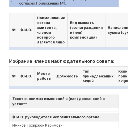
2.
согласно Приложению №1.
Наименование
органа
Вид выплаты
эмитента,
(вознаграждения
Начислен
№
Ф.И.О.
членом
и (или)
сумма (су
которого
компенсация)
является лицо
Избрание членов наблюдательного совета:
Тип
Коли
Место
№
Ф.И.О.
Должность
принадлежащих
прин
работы
акций
акци
Текст вносимых изменений и (или) дополнений в
устав**
Ф.И.О. руководителя исполнительного органа:
Иминов Тохиржон Каримович