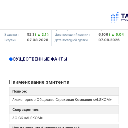
amkorbank> ATB)
UZMK (<O'zmetkombinat> AJ)
79
6,099
 :
Цена закрытия :
92.1
( ▲ 2.1 )
6,106
( ▲ 6.04 )
й сделки :
Цена последний сделки :
07.08.2026
07.08.2026
й сделки :
Дата последней сделки :
СУЩЕСТВЕННЫЕ ФАКТЫ
Наименование эмитента
Полное:
Акционерное Общество Страховая Компания «ALSKOM»
Сокращенное:
АО СК «ALSKOM»
Наименование биржевого тикера: *