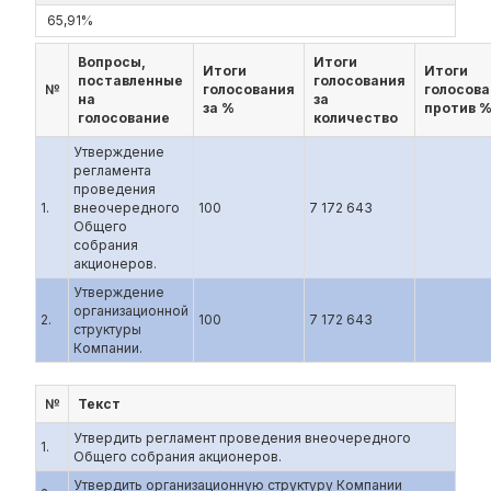
65,91%
Вопросы,
Итоги
Итоги
Итоги
поставленные
голосования
№
голосования
голосов
на
за
за %
против 
голосование
количество
Утверждение
регламента
проведения
1.
внеочередного
100
7 172 643
Общего
собрания
акционеров.
Утверждение
организационной
2.
100
7 172 643
структуры
Компании.
№
Текст
Утвердить регламент проведения внеочередного
1.
Общего собрания акционеров.
Утвердить организационную структуру Компании