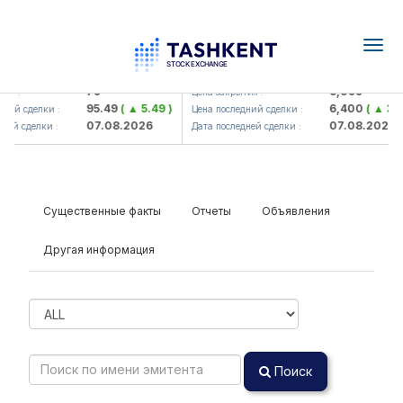
Togg
navig
Hamkorbank> ATB)
UZMK (<O'zmetkombinat> AJ)
79
6,099
я :
Цена закрытия :
95.49
( ▲ 5.49 )
6,400
( ▲ 300
ий сделки :
Цена последний сделки :
07.08.2026
07.08.2026
ей сделки :
Дата последней сделки :
Существенные факты
Отчеты
Объявления
Другая информация
Поиск