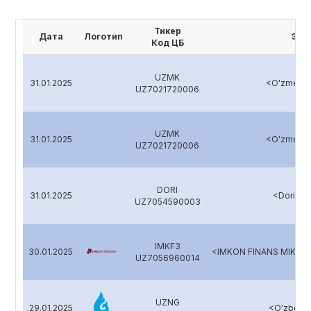
Тикер
Дата
Логотип
Эми
Код ЦБ
UZMK
31.01.2025
<O'zmetko
UZ7021720006
UZMK
31.01.2025
<O'zmetko
UZ7021720006
DORI
31.01.2025
<Dori-D
UZ7054590003
IMKF3
30.01.2025
<IMKON FINANS MIKRO
UZ7056960014
UZNG
29.01.2025
<O'zbekn