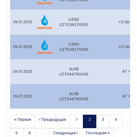
UZNG
29.01.2025
<O'zbekn
UZ7036270005
UZNG
29.01.2025
<O'zbekn
UZ7036270005
ALKB
29.01.2025
AT <Al
UZ7044760005
ALKB
29.01.2025
AT <Al
UZ7044760005
« Первая
‹ Предыдущая
1
2
3
4
5
6
…
Следующая ›
Последняя »