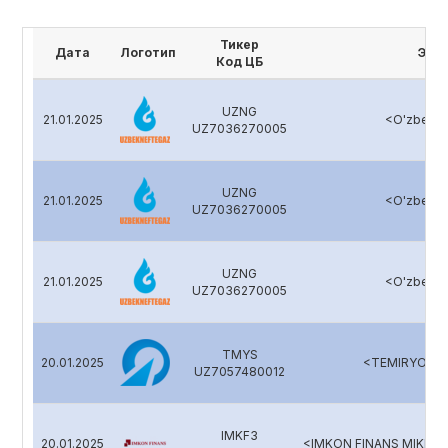
Тикер
Дата
Логотип
Эми
Код ЦБ
UZNG
21.01.2025
<O'zbekne
UZ7036270005
UZNG
21.01.2025
<O'zbekne
UZ7036270005
UZNG
21.01.2025
<O'zbekne
UZ7036270005
TMYS
20.01.2025
<TEMIRYO'L-
UZ7057480012
IMKF3
20.01.2025
<IMKON FINANS MIKROM