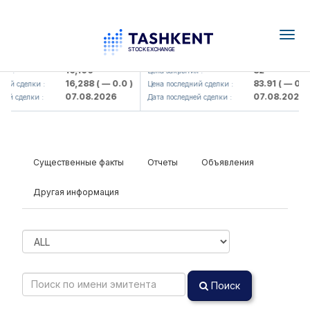
Togg
navig
Olmaliq KMK> AJ)
KFSK (<Kafolat sug'urta kompaniy
16,100
82
я :
Цена закрытия :
16,288
( — 0.0 )
83.91
( — 0.0 )
ий сделки :
Цена последний сделки :
07.08.2026
07.08.2026
ей сделки :
Дата последней сделки :
Существенные факты
Отчеты
Объявления
Другая информация
Поиск