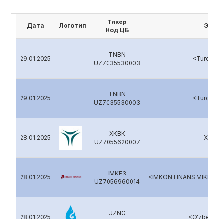
Тикер
Дата
Логотип
Эми
Код ЦБ
TNBN
29.01.2025
<Turonb
UZ7035530003
TNBN
29.01.2025
<Turonb
UZ7035530003
XKBK
28.01.2025
Xalq 
UZ7055620007
IMKF3
28.01.2025
<IMKON FINANS MIKROM
UZ7056960014
UZNG
28.01.2025
<O'zbekne