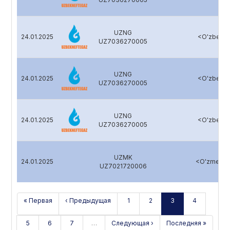
UZNG
24.01.2025
<O'zbekne
UZ7036270005
UZNG
24.01.2025
<O'zbekne
UZ7036270005
UZNG
24.01.2025
<O'zbekne
UZ7036270005
UZMK
24.01.2025
<O'zmetko
UZ7021720006
« Первая
‹ Предыдущая
1
2
3
4
5
6
7
…
Следующая ›
Последняя »