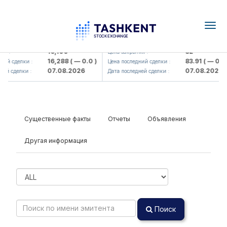
Togg
navig
Olmaliq KMK> AJ)
KFSK (<Kafolat sug'urta kompaniy
16,100
82
я :
Цена закрытия :
16,288
( — 0.0 )
83.91
( — 0.0 )
ий сделки :
Цена последний сделки :
07.08.2026
07.08.2026
ей сделки :
Дата последней сделки :
Существенные факты
Отчеты
Объявления
Другая информация
Поиск