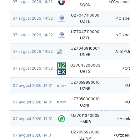
07 avgust 2026, 14:32
<O'zsanoatquril
SQBN
UZ7047110000
07 avgust 2026, 14:32
<O'zbektel
UZTL
UZ7047110000
07 avgust 2026, 14:32
<O'zbektel
UZTL
UZ7046910004
07 avgust 2026, 14:32
ATB <Univers
UNVB
UZ7043200003
07 avgust 2026, 14:32
<O'zRTX
URTS
UZ7058980010
07 avgust 2026, 14:31
<UzMIJ
UZNF
UZ7058980010
07 avgust 2026, 14:31
<UzMIJ
UZNF
UZ7011340005
07 avgust 2026, 14:31
<Hamkorba
HMKB
UZ7056921008
07 avgust 2026, 14:31
<O'zbekinvest
UZINP