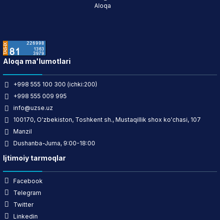
Aloqa
Aloqa ma'lumotlari
+998 555 100 300 (ichki:200)
+998 555 009 995
info@uzse.uz
100170, O'zbekiston, Toshkent sh., Mustaqillik shox ko'chasi, 107
Manzil
Dushanba-Juma, 9:00-18:00
Ijtimoiy tarmoqlar
Facebook
Telegram
Twitter
Linkedin