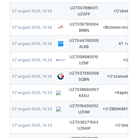
UZ700788K011
07 avgust 2026, 14:34
<O'zbekgeofi
UZGFP
UZ7018790004
07 avgust 2026, 14:34
<Biznesni rivojlant
BRBN
UZ7044760005
07 avgust 2026, 14:34
AT <Aloqa
ALKB
UZ7058980010
07 avgust 2026, 14:34
<UzMIJ
UZNF
UZ7037560008
07 avgust 2026, 14:34
<O'zsanoatquril
SQBN
UZ7028660007
07 avgust 2026, 14:33
<Kapital sug
KASU
UZ7016400002
07 avgust 2026, 14:33
<O'ZBEKKIMYOMAS
UZHM
UZ7036271003
07 avgust 2026, 14:33
<O'zbekneft
UZNGP