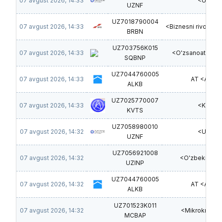
07 avgust 2026, 14:33
<UzMIJ
UZNF
UZ7018790004
07 avgust 2026, 14:33
<Biznesni rivojlant
BRBN
UZ703756K015
07 avgust 2026, 14:33
<O'zsanoatquril
SQBNP
UZ7044760005
07 avgust 2026, 14:33
AT <Aloqa
ALKB
UZ7025770007
07 avgust 2026, 14:33
<Kvarts
KVTS
UZ7058980010
07 avgust 2026, 14:32
<UzMIJ
UZNF
UZ7056921008
07 avgust 2026, 14:32
<O'zbekinvest
UZINP
UZ7044760005
07 avgust 2026, 14:32
AT <Aloqa
ALKB
UZ701523K011
07 avgust 2026, 14:32
<Mikrokredit
MCBAP