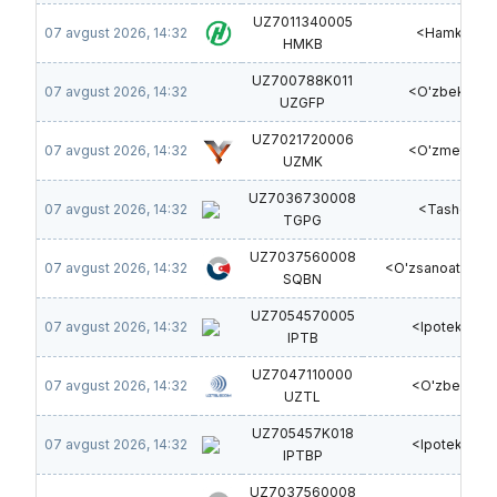
UZ7011340005
07 avgust 2026, 14:32
<Hamkorba
HMKB
UZ700788K011
07 avgust 2026, 14:32
<O'zbekgeofi
UZGFP
UZ7021720006
07 avgust 2026, 14:32
<O'zmetkomb
UZMK
UZ7036730008
07 avgust 2026, 14:32
<Tashgipro
TGPG
UZ7037560008
07 avgust 2026, 14:32
<O'zsanoatquril
SQBN
UZ7054570005
07 avgust 2026, 14:32
<Ipoteka-ba
IPTB
UZ7047110000
07 avgust 2026, 14:32
<O'zbektel
UZTL
UZ705457K018
07 avgust 2026, 14:32
<Ipoteka-ba
IPTBP
UZ7037560008