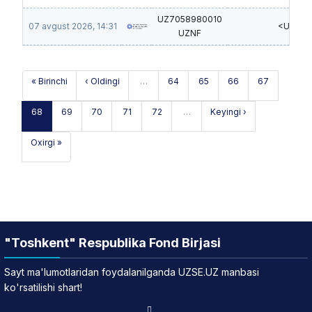
UZ7058980010
07 avgust 2026, 14:31
<UzMIJ
UZNF
« Birinchi
‹ Oldingi
…
64
65
66
67
68
69
70
71
72
…
Keyingi ›
Oxirgi »
"Toshkent" Respublika Fond Birjasi
Sayt ma'lumotlaridan foydalanilganda UZSE.UZ manbasi
ko'rsatilishi shart!