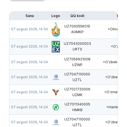
Sana
Logo
QQ kodi
Emite
UZ700055K015
07 avgust 2026, 14:34
<Olmaliq K
AGMKP
UZ7043200003
07 avgust 2026, 14:34
<O'zRTX
URTS
UZ7056921008
07 avgust 2026, 14:34
<O'zbekinvest
UZINP
UZ7047110000
07 avgust 2026, 14:34
<O'zbektel
UZTL
UZ7021720006
07 avgust 2026, 14:34
<O'zmetkomb
UZMK
UZ7011340005
07 avgust 2026, 14:34
<Hamkorba
HMKB
UZ7047110000
07 avgust 2026, 14:34
<O'zbektel
UZTL