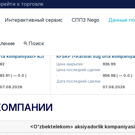
рейти к торговле
Интерактивный сервис
СППЗ Nego
Данные по
вление
Поиск
kompaniyasi> AJ)
KFSKP (<Kafolat sug'urta kompaniyasi> 
Цена закрытия :
936.99
Цена последний сделки
1
( — 0.0 )
:
956.98
( — 0.0 )
Дата последней сделки
8.2026
:
07.08.2026
КОМПАНИИ
<O'zbektelekom> aksiyadorlik kompaniyasi