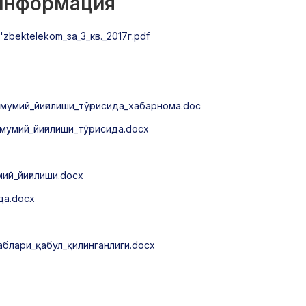
 информация
bektelekom_за_3_кв._2017г.pdf
умий_йиғилиши_тўғрисида_хабарнома.doc
умий_йиғилиши_тўғрисида.docx
ий_йиғилиши.docx
да.docx
блари_қабул_қилинганлиги.docx