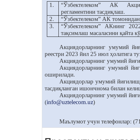
1.
“Ўзбектелеком” АК Акци
регламентини тасдиқлаш.
2.
“Ўзбектелеком” АК томонидан
3.
“Ўзбектелеком” АКнинг 202
тақсимлаш масаласини қайта к
Акциядорларнинг умумий йиғ
реестри 2023 йил 25 июл ҳолатига ту
Акциядорларнинг умумий йиғил
Акциядорларнинг умумий йиғи
оширилади.
Акциядорлар умумий йиғилишд
тасдиқланган ишончнома билан кели
Акциядорларнинг умумий йиғи
(
info@uztelecom.uz
)
Маълумот учун телефонлар: (71