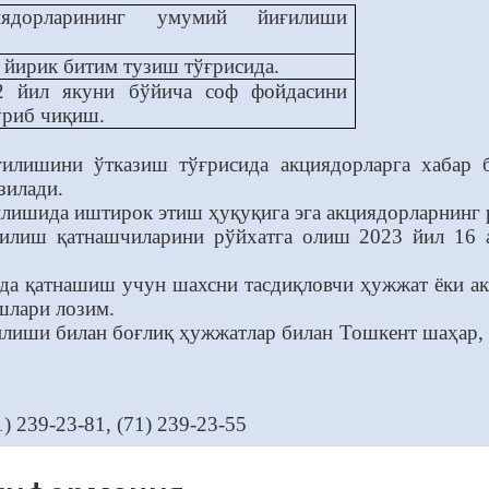
ядорларининг умумий йиғилиши
 йирик битим тузиш тўғрисида.
2 йил якуни бўйича соф фойдасини
ўриб чиқиш.
илишини ўтказиш тўғрисида акциядорларга хабар 
зилади.
ишида иштирок этиш ҳуқуқига эга акциядорларнинг ре
лиш қатнашчиларини рўйхатга олиш 2023 йил 16 ав
а қатнашиш учун шахсни тасдиқловчи ҳужжат ёки акц
шлари лозим.
лиши билан боғлиқ ҳужжатлар билан Тошкент шаҳар, 
) 239-23-81, (71) 239-23-55