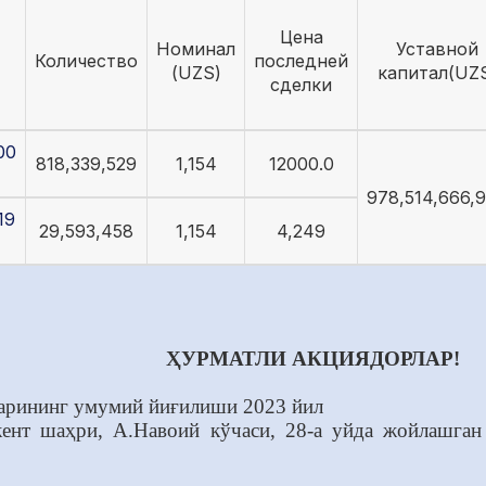
Цена
Номинал
Уставной
Количество
последней
(UZS)
капитал(UZ
сделки
00
818,339,529
1,154
12000.0
978,514,666,
19
29,593,458
1,154
4,249
ҲУРМАТЛИ АКЦИЯДОРЛАР!
арининг умумий йиғилиши 2023
йил
кент шаҳри, А.Навоий кўчаси, 28-а уйда жойлашга