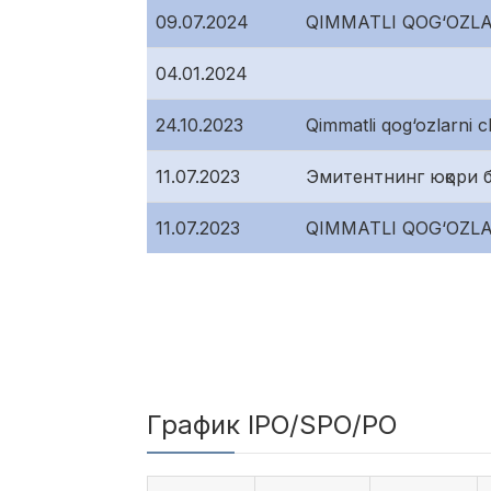
09.07.2024
QIMMATLI QOG‘OZL
04.01.2024
24.10.2023
Qimmatli qog‘ozlarni c
11.07.2023
Эмитентнинг юқори б
11.07.2023
QIMMATLI QOG‘OZL
График IPO/SPO/PO