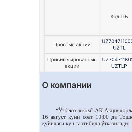
Код ЦБ
UZ70471100
Простые акции
UZTL
Привилегированные
UZ704711K0
акции
UZTLP
О компании
“Ўзбектелеком” АК Акциядорл
16
август куни соат 10:00 да Тош
қуйидаги кун тартибида ўтказилади: