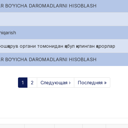
AR BO‘YICHA DAROMADLARNI HISOBLASH
hiqarish
ошқарув органи томонидан қабул қилинган қарорлар
AR BO‘YICHA DAROMADLARNI HISOBLASH
1
2
Следующая ›
Последняя »