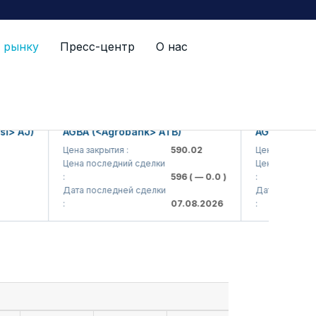
 рынку
Пресс-центр
О нас
AJ)
AGBA (<Agrobank> ATB)
AGBAP (<Agroba
Цена закрытия :
590.02
Цена закрытия :
Цена последний сделки
Цена последний сд
:
596
( — 0.0 )
:
Дата последней сделки
Дата последней с
:
07.08.2026
: