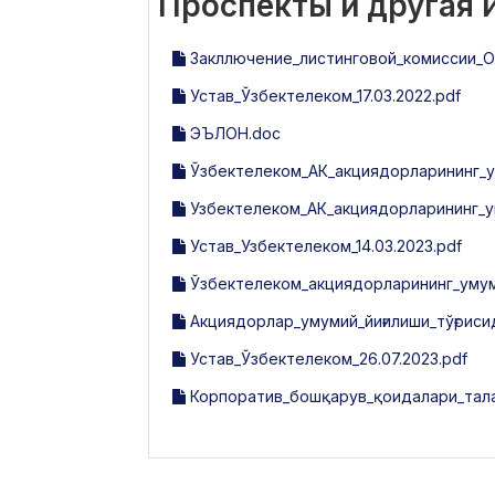
Проспекты и другая
Закллючение_листинговой_комиссии_O'z
Устав_Ўзбектелеком_17.03.2022.pdf
ЭЪЛОН.doc
Ўзбектелеком_АК_акциядорларининг_ум
Узбектелеком_АК_акциядорларининг_ум
Устав_Узбектелеком_14.03.2023.pdf
Ўзбектелеком_акциядорларининг_умум
Акциядорлар_умумий_йиғилиши_тўғриси
Устав_Ўзбектелеком_26.07.2023.pdf
Корпоратив_бошқарув_қоидалари_тала