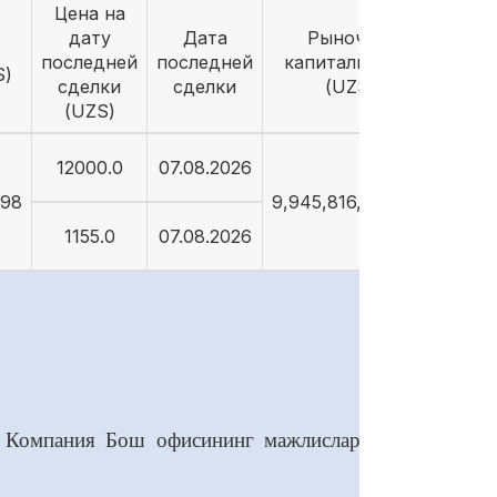
Цена на
дату
Дата
Рыночная
последней
последней
капитализация
S)
сделки
сделки
(UZS)
(UZS)
12000.0
07.08.2026
998
9,945,816,951,042
1155.0
07.08.2026
н Компания Бош офисининг мажлислар залида