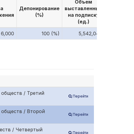
Объем
Объем
а
Депонирование
выставленных
выкуплен
жения
(%)
на подписку
по подпи
(ед.)
(ед.)
6,000
100 (%)
5,542,046
5,542,
 обществ / Третий
Перейти
 обществ / Второй
Перейти
еств / Четвертый
Перейти