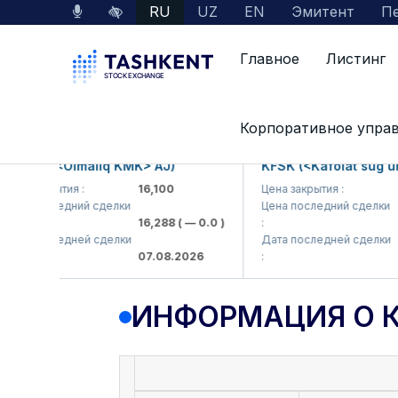
RU
UZ
EN
Эмитент
Пе
Главное
Листинг
Данные по рынку
Информация о компании
Корпоративное упра
KP (<Olmaliq KMK> AJ)
KFSK (<Kafolat sug'urta 
 закрытия :
16,100
Цена закрытия :
82
 последний сделки
Цена последний сделки
16,288
( — 0.0 )
:
83.9
 последней сделки
Дата последней сделки
07.08.2026
:
07.0
ИНФОРМАЦИЯ О 