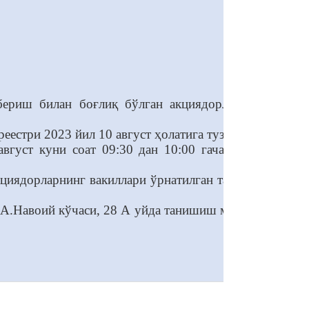
бериш билан боғлиқ бўлган акциядорларнинг
естри 2023 йил 10 август ҳолатига тузилади.
густ куни соат 09:30 дан 10:00 гача амалга
иядорларнинг вакиллари ўрнатилган тартибда
А.Навоий кўчаси, 28 А уйда танишиш мумкин.