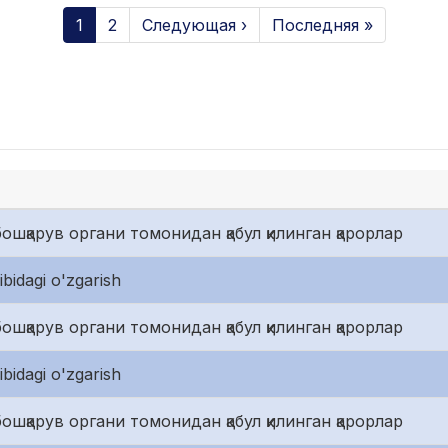
1
2
Следующая ›
Последняя »
ошқарув органи томонидан қабул қилинган қарорлар
bidagi o'zgarish
ошқарув органи томонидан қабул қилинган қарорлар
bidagi o'zgarish
ошқарув органи томонидан қабул қилинган қарорлар