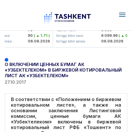
Togg
navig
Hamkorbank> ATB)
UZMK (<O'zmetkombinat> AJ)
79
6 099
i :
Yopilish narxi :
90
( ▲ 1.71 )
6 099.96
( ▲ 0.08
 narxi :
So'nggi bitim narxi :
06.08.2026
06.08.2026
 sanasi :
So'nggi bitim sanasi :
О ВКЛЮЧЕНИИ ЦЕННЫХ БУМАГ АК
«УЗБЕКТЕЛЕКОМ» В БИРЖЕВОЙ КОТИРОВАЛЬНЫЙ
ЛИСТ АК «УЗБЕКТЕЛЕКОМ»
27.10.2017
В соответствии с «Положением о биржевом
котировальном листе», а также на
основании заключения Листинговой
комиссии, ценные бумаги АК
«Узбектелеком» включены в биржевой
котировальный лист РФБ «Тошкент» по