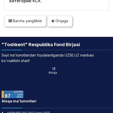
категории «C».
Barcha yangiliklar
Orqaga
"Toshkent" Respublika Fond Birjasi
Sayt ma'lumotlaridan foydalanilganda UZSE.UZ manbasi
ko'rsatilishi shart!
Aloqa
Aloqa ma'lumotlari
+998 555 100 300 (ichki:200)