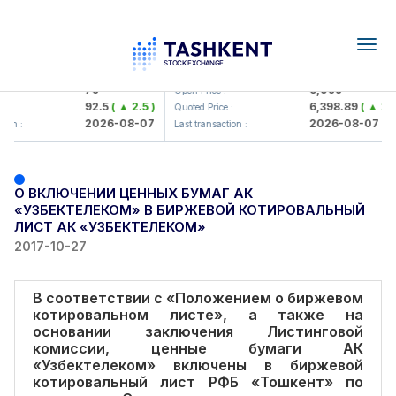
Togg
navig
Hamkorbank> ATB)
UZMK (<O'zmetkombinat> AJ)
79
6,099
Open Price :
92.5
( ▲ 2.5 )
6,398.89
( ▲ 298
 :
Quoted Price :
2026-08-07
2026-08-07
ion :
Last transaction :
О ВКЛЮЧЕНИИ ЦЕННЫХ БУМАГ АК
«УЗБЕКТЕЛЕКОМ» В БИРЖЕВОЙ КОТИРОВАЛЬНЫЙ
ЛИСТ АК «УЗБЕКТЕЛЕКОМ»
2017-10-27
В соответствии с «Положением о биржевом
котировальном листе», а также на
основании заключения Листинговой
комиссии, ценные бумаги АК
«Узбектелеком» включены в биржевой
котировальный лист РФБ «Тошкент» по