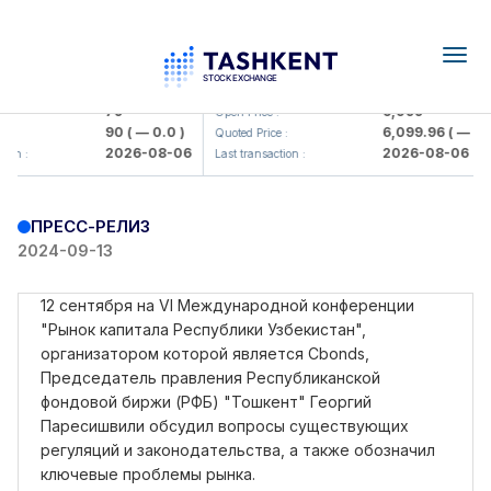
Togg
navig
amkorbank> ATB)
UZMK (<O'zmetkombinat> AJ)
79
6,099
Open Price :
90
( — 0.0 )
6,099.96
( — 0.0 
Quoted Price :
2026-08-06
2026-08-06
on :
Last transaction :
ПРЕСС-РЕЛИЗ
2024-09-13
12 сентября на VI Международной конференции
"Рынок капитала Республики Узбекистан",
организатором которой является Cbonds,
Председатель правления Республиканской
фондовой биржи (РФБ) "Тошкент" Георгий
Паресишвили обсудил вопросы существующих
регуляций и законодательства, а также обозначил
ключевые проблемы рынка.