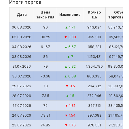
Итоги торгов
07 авг.,
95.49
▲ 5.49
19
1,814.31
16:02
Цена
Кол-во
Объём
Дата
Изменение
закрытия
ЦБ
торгов (UZ
07 авг.,
95.49
▲ 5.49
155
14,800.95
16:02
06.08.2026
90
▲ 1.71
943,024
85,243,731.
07 авг.,
95.49
▲ 5.49
6,585
628,801.65
05.08.2026
88.29
▼ 3.38
969,180
85,565,154.
16:02
04.08.2026
91.67
▲ 5.67
958,281
86,121,757.
07 авг.,
95.49
▲ 5.49
122
11,649.78
16:02
03.08.2026
86
▲ 7
1,153,421
97,149,784.
07 авг.,
95.49
▲ 5.49
220
21,007.8
31.07.2026
79
▲ 5.32
1,304,790
98,353,059.
16:02
30.07.2026
73.68
▲ 0.68
800,333
58,042,515.
07 авг.,
95.49
▲ 5.49
41
3,915.09
16:02
29.07.2026
73
▼ 0.5
294,712
20,907,631.
07 авг.,
95.49
▲ 5.49
326
31,129.74
28.07.2026
73.5
▲ 1.5
272,946
19,662,054.
16:02
27.07.2026
72
▼ 1.31
327,215
23,435,526.
07 авг.,
95.49
▲ 5.49
1,000
95,490
16:02
24.07.2026
73.31
▼ 1.54
297,082
21,465,709.
07 авг.,
95.49
▲ 5.49
22
2,100.78
23.07.2026
74.85
▼ 1.76
978,851
71,238,599.
16:02