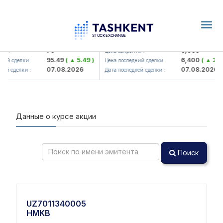
Togg
navig
amkorbank> ATB)
UZMK (<O'zmetkombinat> AJ)
79
6,099
я :
Цена закрытия :
95.49
( ▲ 5.49 )
6,400
( ▲ 300.
ий сделки :
Цена последний сделки :
07.08.2026
07.08.2026
й сделки :
Дата последней сделки :
Данные о курсе акции
Поиск
UZ7011340005
HMKB