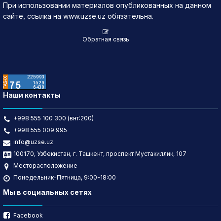
15:28
При использовании материалов опубликованных на данном
сайте, ссылка на www.uzse.uz обязательна.
07 авг.,
95.5
▲ 5.5
200
19,100
15:28
Обратная связь
07 авг.,
95
▲ 5
24
2,280
15:26
07 авг.,
95
▲ 5
10
950
15:26
Наши контакты
07 авг.,
95
▲ 5
27
2,565
15:26
+998 555 100 300 (внт:200)
07 авг.,
95
▲ 5
3
285
15:25
+998 555 009 995
info@uzse.uz
07 авг.,
95
▲ 5
7
665
15:25
100170, Узбекистан, г. Ташкент, проспект Мустакиллик, 107
Месторасположение
07 авг.,
95
▲ 5
1
95
Понедельник-Пятница, 9:00-18:00
15:23
Мы в социальных сетях
07 авг.,
95.5
▲ 5.5
2,338
223,279
15:21
Facebook
07 авг.,