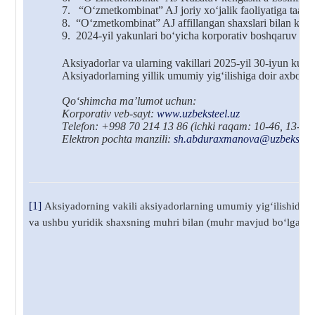
7.
“O‘zmetkombinat” AJ joriy xo‘jalik faoliyatiga taalluq
8.
“O‘zmetkombinat” AJ affillangan shaxslari bilan kelgu
9.
2024-yil yakunlari bo‘yicha korporativ boshqaruv tizim
Aksiyadorlar va ularning vakillari 2025-yil 30-iyun kuni
Aksiyadorlarning yillik umumiy yig‘ilishiga doir axboro
Qo‘shimcha
ma
’
lumot uchun:
Korporativ
veb-sayt:
www.uzbeksteel.uz
T
elefon: +998 70 214 13 86
(ichki raqam: 10-46, 13-22
Elektron pochta manzili
:
sh.abduraxmanova@uzbeksteel
[1]
Aksiyadorning vakili aksiyadorlarning umumiy yig‘ilishida y
va ushbu yuridik shaxsning muhri bilan (muhr mavjud bo‘lgan taqd