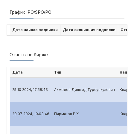
График IPO/SPO/PO
Дата начала подписки
Дата окончания подписки
Отмен
Отчёты по бирже
Дата
Тип
Наимен
25 10 2024, 17:58:43
Ахмедов Дилшод Турсункулович
Квартал
29 07 2024, 10:03:46
Пирматов Р.Х.
Квартал