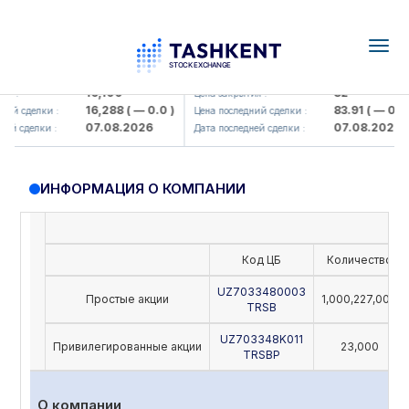
Togg
navig
Olmaliq KMK> AJ)
KFSK (<Kafolat sug'urta kompaniy
16,100
82
 :
Цена закрытия :
16,288
( — 0.0 )
83.91
( — 0.0 )
ий сделки :
Цена последний сделки :
07.08.2026
07.08.2026
й сделки :
Дата последней сделки :
ИНФОРМАЦИЯ О КОМПАНИИ
Код ЦБ
Количество
UZ7033480003
Простые акции
1,000,227,000
TRSB
UZ703348K011
Привилегированные акции
23,000
TRSBP
О компании