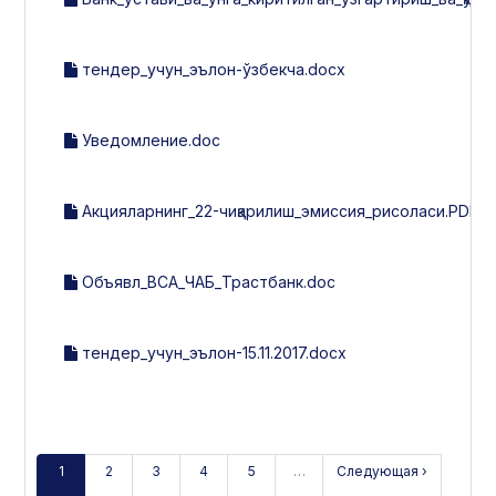
тендер_учун_эълон-ўзбекча.docx
Уведомление.doc
Акцияларнинг_22-чиқарилиш_эмиссия_рисоласи.PDF
Объявл_ВСА_ЧАБ_Трастбанк.doc
тендер_учун_эълон-15.11.2017.docx
1
2
3
4
5
…
Следующая ›