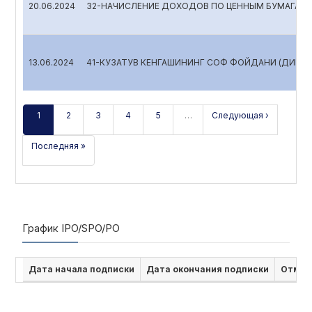
20.06.2024
32-НАЧИСЛЕНИЕ ДОХОДОВ ПО ЦЕННЫМ БУМАГАМ
13.06.2024
41-КУЗАТУВ КЕНГАШИНИНГ СОФ ФОЙДАНИ (ДИВИД
1
2
3
4
5
…
Следующая ›
Последняя »
График IPO/SPO/PO
Дата начала подписки
Дата окончания подписки
Отмен