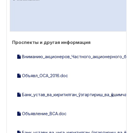
Проспекты и другая информация
Вниманию_акционеров_Частного_акционерного_банка
Объявл_ОСА_2016.doc
Банк_устав_ва_киритилган_ўзгартириш_ва_қўшимчала
Объявление_ВСА.doc
Банк_устави_ва_унга_киритилган_ўзгартириш_ва_қўши