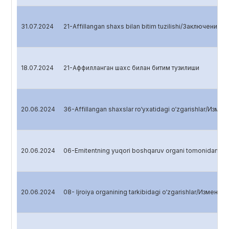
31.07.2024
21-Affillangan shaxs bilan bitim tuzilishi/Заключени
18.07.2024
21-Аффилланган шахс билан битим тузилиши
20.06.2024
36-Affillangan shaxslar ro‘yxatidagi o‘zgarishlar/Изме
20.06.2024
06-Emitentning yuqori boshqaruv organi tomonidan qabul 
20.06.2024
08- Ijroiya organining tarkibidagi o‘zgarishlar/Изме