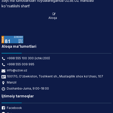
Sayt ma'lumotlaridan foydalanilganda UZSE.UZ manbasi
ko'rsatilishi shart!
Aloqa
Aloqa ma'lumotlari
+998 555 100 300 (ichki:200)
+998 555 009 995
info@uzse.uz
100170, O'zbekiston, Toshkent sh., Mustaqillik shox ko'chasi, 107
Manzil
Dushanba-Juma, 9:00-18:00
Ijtimoiy tarmoqlar
Facebook