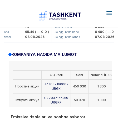
Togg
navig
amkorbank> ATB)
UZMK (<O'zmetkombinat> AJ)
79
6 099
:
Yopilish narxi :
95.49
( — 0.0 )
6 400
( — 0.0 )
narxi :
So'nggi bitim narxi :
07.08.2026
07.08.2026
sanasi :
So'nggi bitim sanasi :
KOMPANIYA HAQIDA MA'LUMOT
QQ kodi
Soni
Nominal (UZS)
UZ7037160007
Простые акции
450 630
1 300
URGK
UZ703716K019
Imtiyozli aksiya
50 070
1 300
URGKP
Emissiya risolalari va boshqa axborot