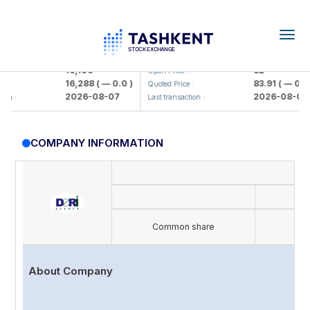
Togg
navig
Olmaliq KMK> AJ)
KFSK (<Kafolat sug'urta kompaniya
16,100
82
Open Price :
16,288
( — 0.0 )
83.91
( — 0.0 )
Quoted Price :
2026-08-07
2026-08-07
n :
Last transaction :
COMPANY INFORMATION
I
Common share
About Company