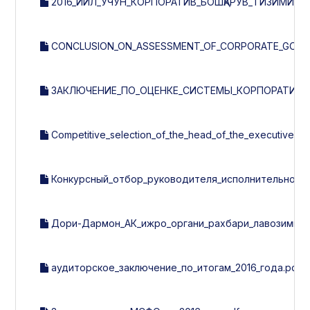
2016_ЙИЛ_УЧУН_КОРПОРАТИВ_БОШҚАРУВ_ТИЗИМИНИ
CONCLUSION_ON_ASSESSMENT_OF_CORPORATE_GOVER
ЗАКЛЮЧЕНИЕ_ПО_ОЦЕНКЕ_СИСТЕМЫ_КОРПОРАТИВНОГ
Competitive_selection_of_the_head_of_the_executive_b
Конкурсный_отбор_руководителя_исполнительного
Дори-Дармон_АК_ижро_органи_рахбари_лавозимига_
аудиторское_заключение_по_итогам_2016_года.pdf