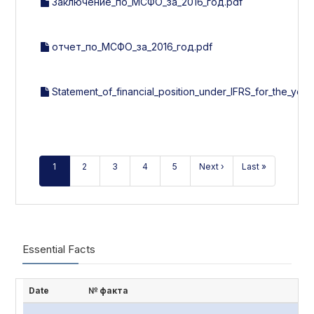
Заключение_по_МСФО_за_2016_год.pdf
отчет_по_МСФО_за_2016_год.pdf
Statement_of_financial_position_under_IFRS_for_the_year
1
2
3
4
5
Next ›
Last »
Essential Facts
Date
№ факта