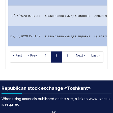
10/05/2020 15:37:34
Салихбаева Умида Саидовна
Annual repor
07/30/2020 15:31:37
Салихбаева Умида Саидовна
Quarterly rep
« First
‹ Prev
1
2
3
Next ›
Last »
Republican stock exchange «Toshkent»
When using materials published on this site, a link to www.uzse.uz
is required.