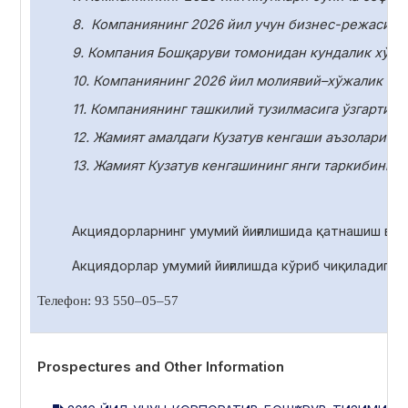
8.
Компаниянинг 2026 йил учун бизнес-режасини
9. Компания Бошқаруви томонидан кундалик хўжа
10.
Компаниянинг 2026 йил молиявий–хўжалик фаол
11.
Компаниянинг ташкилий тузилмасига ўзгартири
12. Жамият амалдаги Кузатув кенгаши аъзоларини
13. Жамият Кузатув кенгашининг янги таркибини с
Акциядорларнинг умумий йиғилишида қатнашиш ва 
Акциядорлар умумий йиғилишда
кўриб чиқиладиган
Телефон: 93 550
–
05
–
57
Prospectures and Other Information