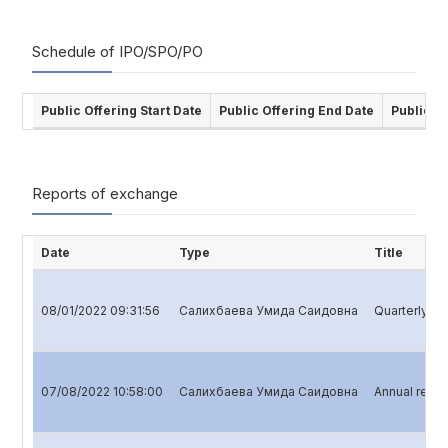
Schedule of IPO/SPO/PO
Public Offering Start Date
Public Offering End Date
Public O
Reports of exchange
Date
Type
Title
08/01/2022 09:31:56
Салихбаева Умида Саидовна
Quarterly rep
07/08/2022 10:58:00
Салихбаева Умида Саидовна
Annual repor