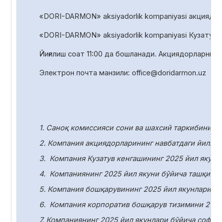
«DORI-DARMON» aksiyadorlik kompaniyasi акциядорл
«DORI-DARMON» aksiyadorlik
kompaniyasi Кузатув 
Йиғилиш соат
1
1
:00 да
бошланади. Акциядорларни р
Электрон почта манзили:
office
@
doridarmon
.
uz
1. Саноқ комиссияси сони ва шахсий таркибини т
2. Компания акциядорларининг навбатдаги йилли
3.
Компания Кузатув кенгашининг 2025 йил якунл
4.
Компаниянинг 2025 йил якуни бўйича ташқи ау
5. Компания бошқарувининг 2025 йил якунлари бў
6.
Компания корпоратив бошқарув тизимини 2025
7. Компаниянинг 2025 йил якунлари бўйича соф ф