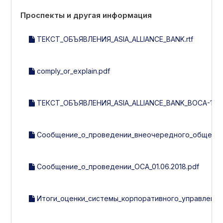
Проспекты и другая информация
ТЕКСТ_ОБЪЯВЛЕНИЯ_ASIA_ALLIANCE_BANK.rtf
comply_or_explain.pdf
ТЕКСТ_ОБЪЯВЛЕНИЯ_ASIA_ALLIANCE_BANK_ВОСА-1-201
Сообщение_о_проведении_внеочередного_общего_с
Сообщение_о_проведении_ОСА_01.06.2018.pdf
Итоги_оценки_системы_корпоративного_управления_