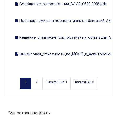
Сообщение_о_проведении_ВОСА_05.10.2018.pdf
Проспект_эмиссии_корпоративных_облигаций_ASIA_A
Решение_о_выпуске_корпоративных_облигаций_ASIA_
Финансовая_отчетность_по_МСФО_и_Аудиторское_за
1
2
Следующая ›
Последняя »
Существенные факты