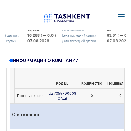
Togg
navig
Olmaliq KMK> AJ)
KFSK (<Kafolat sug'urta kompaniy
16,100
82
 :
Цена закрытия :
16,288
( — 0.0 )
83.91
( — 0.0 )
й сделки :
Цена последний сделки :
07.08.2026
07.08.2026
й сделки :
Дата последней сделки :
ИНФОРМАЦИЯ О КОМПАНИИ
Код ЦБ
Количество
Номинал (UZ
UZ7055790008
Простые акции
0
0
OALB
О компании