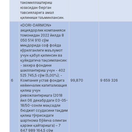
такомиллаштириш
юзасидан берган
тавсияларига амал
қилиниши таъминлансин.
«DORI-DARMON»
акциядорлик компанияси
томонидан 2022 йилда 8
050 514 910 сўм
миқдорида соф фойда
кўрилганлиги маълумот
учун қабул қилинсин ва
қуйидагича тақсимлансин:
- захира фондини
шакллантириш учун - 402
525 745,5 сўм (5,00%); -
6
Компания устав фондига
99,870
9 659 326
кейинчалик капитализация
қилиш учун
ривожлантиришга (2018
йил 06 декабрдаги 03-05-
18/50-сонли мақсадли
бюджет ссудасини тақдим
қилиш тўғрисидаги
шартнома бўйича олинган
қарзни қайтаришга) – 7
647 989 164,5 сўм