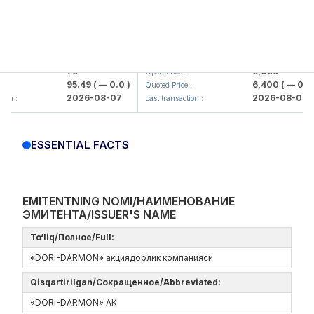
mkorbank> ATB)
UZMK (<O'zmetkombinat> AJ)
79
6,099
Open Price :
95.49
( — 0.0 )
6,400
( — 0.0 )
Quoted Price :
2026-08-07
2026-08-07
:
Last transaction :
ESSENTIAL FACTS
EMITENTNING NOMI/НАИМЕНОВАНИЕ
ЭМИТЕНТА/ISSUER'S NAME
To‘liq/Полное/Full:
«DORI-DARMON» акциядорлик компанияси
Qisqartirilgan/Сокращенное/Abbreviated:
«DORI-DARMON» АК