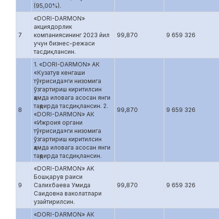
(95,00%).
«DORI-DARMON»
акциядорлик
7
компаниясининг 2023 йил
99,870
9 659 326
учун бизнес-режаси
тасдиқлансин.
1. «DORI-DARMON» АК
«Кузатув кенгаши
тўғрисида»ги низомига
ўзгартириш киритилсин
ҳамда иловага асосан янги
таҳрирда тасдиқлансин. 2.
8
99,870
9 659 326
«DORI-DARMON» АК
«Ижроия органи
тўғрисида»ги низомига
ўзгартириш киритилсин
ҳамда иловага асосан янги
таҳрирда тасдиқлансин.
«DORI-DARMON» AK
Бошқарув раиси
9
Салихбаева Умида
99,870
9 659 326
Саидовна ваколатлари
узайтирилсин.
«DORI-DARMON» АК