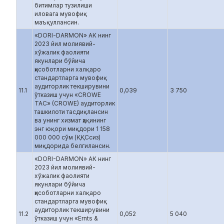
битимлар тузилиши
иловага мувофиқ
маъқуллансин.
«DORI-DARMON» АК нинг
2023 йил молиявий-
хўжалик фаолияти
якунлари бўйича
ҳисоботларни халқаро
стандартларга мувофиқ
аудиторлик текширувини
11.1
0,039
3 750
ўтказиш учун «CROWE
TAC» (CROWE) аудиторлик
ташкилоти тасдиқлансин
ва унинг хизмат ҳақининг
энг юқори миқдори 1 158
000 000 сўм (ҚҚСсиз)
миқдорида белгилансин.
«DORI-DARMON» АК нинг
2023 йил молиявий-
хўжалик фаолияти
якунлари бўйича
ҳисоботларни халқаро
стандартларга мувофиқ
аудиторлик текширувини
11.2
0,052
5 040
ўтказиш учун «Ernts &