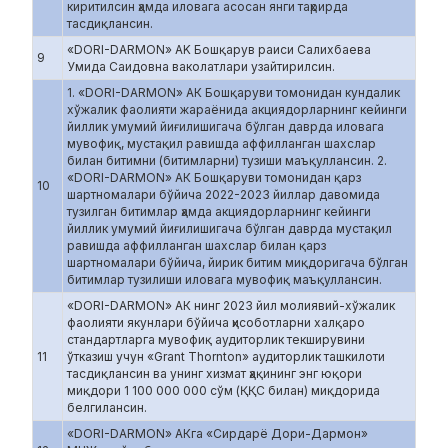
киритилсин ҳамда иловага асосан янги таҳрирда
тасдиқлансин.
«DORI-DARMON» AK Бошқарув раиси Салихбаева
9
Умида Саидовна ваколатлари узайтирилсин.
1. «DORI-DARMON» АК Бошқаруви томонидан кундалик
хўжалик фаолияти жараёнида акциядорларнинг кейинги
йиллик умумий йиғилишигача бўлган даврда иловага
мувофиқ, мустақил равишда аффилланган шахслар
билан битимни (битимларни) тузиши маъқуллансин. 2.
«DORI-DARMON» АК Бошқаруви томонидан қарз
10
шартномалари бўйича 2022-2023 йиллар давомида
тузилган битимлар ҳамда акциядорларнинг кейинги
йиллик умумий йиғилишигача бўлган даврда мустақил
равишда аффилланган шахслар билан қарз
шартномалари бўйича, йирик битим миқдоригача бўлган
битимлар тузилиши иловага мувофиқ маъқуллансин.
«DORI-DARMON» АК нинг 2023 йил молиявий-хўжалик
фаолияти якунлари бўйича ҳисоботларни халқаро
стандартларга мувофиқ аудиторлик текширувини
11
ўтказиш учун «Grant Thornton» аудиторлик ташкилоти
тасдиқлансин ва унинг хизмат ҳақининг энг юқори
миқдори 1 100 000 000 сўм (ҚҚС билан) миқдорида
белгилансин.
«DORI-DARMON» АКга «Сирдарё Дори-Дармон»