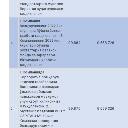
стандартларига мувофиқ
берилган аудит хулосаси
тасдиқлансин.
1. Компания
бошқарувининг 2022 йил
якунлари бўйича йиллик
ҳисоботи тасдиқлансин. 2.
Компаниянинг 2022 йил
4
99,864
9 658 726
якунлари бўйича
бухгалтерия баланси,
фойда ва зарарлари
тўғрисидаги ҳисоботи
тасдиқлансин.
1. Компанияда
Корпоратив бошқарув
кодекси талабларини
бажарилиши юзасидан
ўтказилган баҳолаш
натижалари маълумот
учун қабул қилинсин ва
маъқуллансин. 2.
5
99,870
9 659 326
Мустақил баҳоловчи «CITY
CAPITAL» МЧЖнинг
Компания корпоратив
бошқарув тизимини