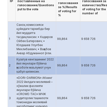
№
поставленные на
голосования за
голосования
голосование/Questions
количество/Res
за %/Results
put to the vote
of voting for the
of voting for
number of
%
Саноқ комиссияси
қуйидаги таркибда бир
йил муддатга
тасдиқлансин: • Кадиров
1
99,864
9 658 726
Ойбек Батирович; •
Юлдашев Улуғбек
Михлибаевич; • Ваҳобов
Анвар Абдуманноп ўғли.
Кузатув кенгашининг 2022
йил якунлари бўйича
2
99,864
9 658 726
ҳисоботи маълумот учун
қабул қилинсин.
«DORI-DARMON» АКнинг
2022 йилдаги молиявий –
хўжалик фаолияти
якунлари бўйича
«CROWE-TAC» МЧЖ
3
аудиторлик ташкилоти
99,864
9 658 726
томонидан молиявий
хисоботнинг халқаро