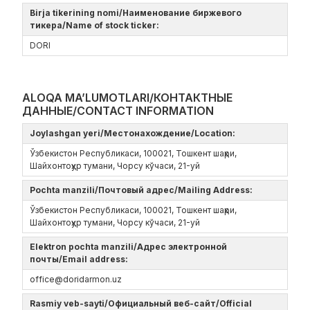
Birja tikerining nomi/Наименование биржевого
тикера/Name of stock ticker:
DORI
ALOQA MA’LUMOTLARI/КОНТАКТНЫЕ
ДАННЫЕ/CONTACT INFORMATION
Joylashgan yeri/Местонахождение/Location:
Ўзбекистон Республикаси, 100021, Тошкент шаҳри,
Шайхонтоҳур тумани, Чорсу кўчаси, 21-уй
Pochta manzili/Почтовый адрес/Mailing Address:
Ўзбекистон Республикаси, 100021, Тошкент шаҳри,
Шайхонтоҳур тумани, Чорсу кўчаси, 21-уй
Elektron pochta manzili/Адрес электронной
почты/Email address:
office@doridarmon.uz
Rasmiy veb-sayti/Официальный веб-сайт/Official