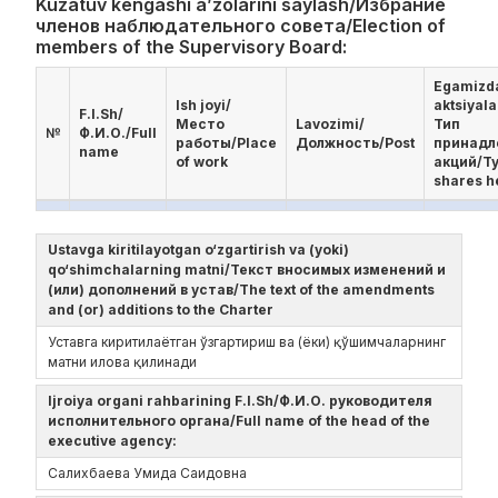
Kuzatuv kengashi a’zolarini saylash/Избрание
членов наблюдательного совета/Election of
members of the Supervisory Board:
Egamizd
Ish joyi/
aktsiyala
F.I.Sh/
Место
Lavozimi/
Тип
№
Ф.И.О./Full
работы/Place
Должность/Post
принад
name
of work
акций/Ty
shares h
Ustavga kiritilayotgan o‘zgartirish va (yoki)
qo‘shimchalarning matni/Текст вносимых изменений и
(или) дополнений в устав/The text of the amendments
and (or) additions to the Charter
Уставга киритилаётган ўзгартириш ва (ёки) қўшимчаларнинг
матни илова қилинади
Ijroiya organi rahbarining F.I.Sh/Ф.И.О. руководителя
исполнительного органа/Full name of the head of the
executive agency:
Салихбаева Умида Саидовна