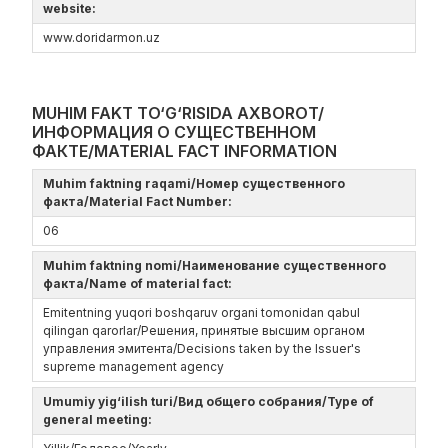
website:
www.doridarmon.uz
MUHIM FAKT TO‘G‘RISIDA AXBOROT/
ИНФОРМАЦИЯ О СУЩЕСТВЕННОМ
ФАКТЕ/MATERIAL FACT INFORMATION
Muhim faktning raqami/Номер существенного
факта/Material Fact Number:
06
Muhim faktning nomi/Наименование существенного
факта/Name of material fact:
Emitentning yuqori boshqaruv organi tomonidan qabul
qilingan qarorlar/Решения, принятые высшим органом
управления эмитента/Decisions taken by the Issuer's
supreme management agency
Umumiy yig‘ilish turi/Вид общего собрания/Type of
general meeting: