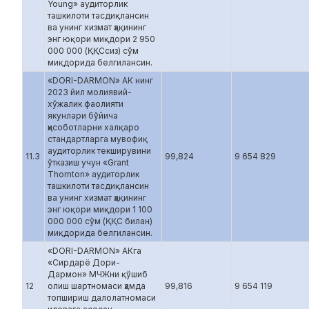
Young» аудиторлик
ташкилоти тасдиқлансин
ва унинг хизмат ҳақининг
энг юқори миқдори 2 950
000 000 (ҚҚСсиз) сўм
миқдорида белгилансин.
«DORI-DARMON» АК нинг
2023 йил молиявий-
хўжалик фаолияти
якунлари бўйича
ҳисоботларни халқаро
стандартларга мувофиқ
аудиторлик текширувини
11.3
99,824
9 654 829
ўтказиш учун «Grant
Thornton» аудиторлик
ташкилоти тасдиқлансин
ва унинг хизмат ҳақининг
энг юқори миқдори 1 100
000 000 сўм (ҚҚС билан)
миқдорида белгилансин.
«DORI-DARMON» АКга
«Сирдарё Дори-
Дармон» МЧЖни қўшиб
12
олиш шартномаси ҳамда
99,816
9 654 119
топшириш далолатномаси