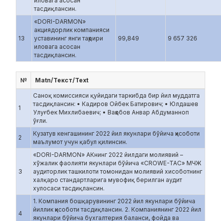
иловага асосан
тасдиқлансин.
«DORI-DARMON»
акциядорлик компанияси
13
уставининг янги таҳрири
99,849
9 657 326
иловага асосан
тасдиқлансин.
№
Matn/Текст/Text
Саноқ комиссияси қуйидаги таркибда бир йил муддатга
тасдиқлансин: • Кадиров Ойбек Батирович; • Юлдашев
1
Улуғбек Михлибаевич; • Ваҳобов Анвар Абдуманноп
ўғли.
Кузатув кенгашининг 2022 йил якунлари бўйича ҳисоботи
2
маълумот учун қабул қилинсин.
«DORI-DARMON» АКнинг 2022 йилдаги молиявий –
хўжалик фаолияти якунлари бўйича «CROWE-TAC» МЧЖ
3
аудиторлик ташкилоти томонидан молиявий хисоботнинг
халқаро стандартларига мувофиқ берилган аудит
хулосаси тасдиқлансин.
1. Компания бошқарувининг 2022 йил якунлари бўйича
йиллик ҳисоботи тасдиқлансин. 2. Компаниянинг 2022 йил
4
якунлари бўйича бухгалтерия баланси, фойда ва