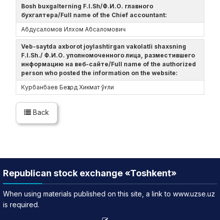
Bosh buxgalterning F.I.Sh/Ф.И.О. главного
бухгалтера/Full name of the Chief accountant:
Абдусаломов Илхом Абсаломович
Veb-saytda axborot joylashtirgan vakolatli shaxsning
F.I.Sh./ Ф.И.О. уполномоченного лица, разместившего
информацию на веб-сайте/Full name of the authorized
person who posted the information on the website:
Курбанбаев Беҳзод Хикмат ўғли
Back
Republican stock exchange «Toshkent»
When using materials published on this site, a link to www.uzse.uz
is required.