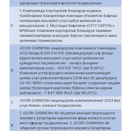
зарарлари тўғрисидаги ҳисоботи тасдиқлансин.
1. Компанияда Корпоратив бошқарув кодекси
талабларини бажарилиши юзасидан ўтказилган баҳолаш
натижалари маълумот учун қабул қилинсин ва
5
маъқуллансин. 2. Мустақил баҳоловчи «CITY CAPITAL»
МЧЖнинг Компания корпоратив бошқарув тизимини
такомиллаштириш юзасидан берган тавсияларига амал
қилиниши таъминлансин.
«DORI-DARMON» акциядорлик компанияси томонидан
2022 йилда 8 050 514 910 сўм миқдорида соф фойда
кўрилганлиги маълумот учун қабул қилинсин ва
қуйидагича тақсимлансин: - захира фондини
шакллантириш учун - 402 525 745,5 сўм (5,00%); -
6
Компания устав фондига кейинчалик капитализация
қилиш учун ривожлантиришга (2018 йил 06 декабрдаги
03-05-18/50-сонли мақсадли бюджет ссудасини тақдим
қилиш тўғрисидаги шартнома бўйича олинган қарзни
қайтаришга) – 7 647 989 164,5 сўм (95,00%).
«DORI-DARMON» акциядорлик компаниясининг 2023 йил
7
учун бизнес-режаси тасдиқлансин.
1. «DORI-DARMON» АК «Кузатув кенгаши тўғрисида»ги
низомига ўзгартириш киритилсин ҳамда иловага асосан
янги таҳрирда тасдиқлансин. 2. «DORI-DARMON» АК
8
«Ижроия органи тўғрисида»ги низомига ўзгартириш