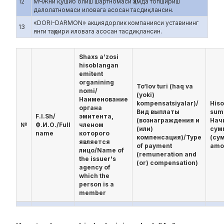
12
МЧЖни қўшиб олиш шартномаси ҳамда топшириш
далолатномаси иловага асосан тасдиқлансин.
«DORI-DARMON» акциядорлик компанияси уставининг
13
янги таҳрири иловага асосан тасдиқлансин.
Shaxs a’zosi
hisoblangan
emitent
organining
To‘lov turi (haq va
nomi/
(yoki)
Наименование
kompensatsiyalar)/
His
органа
Вид выплаты
sum
F.I.Sh/
эмитента,
(вознаграждения и
Нач
№
Ф.И.О./Full
членом
(или)
сум
name
которого
компенсация)/Type
(су
является
of payment
amo
лицо/Name of
(remuneration and
the issuer's
(or) compensation)
agency of
which the
person is a
member