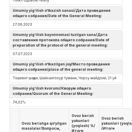
Yillik/Годовое/Yearly
Umumiy yig‘ilish o‘tkazish sanasi/Дата проведения
общего собрания/Date of the General Meeting:
27.06.2023
Umumiy yig‘ilish bayonnomasi tuzilgan sana/Дата
составления протокола общего собрания/Date of
preparation of the protocol of the general meeting:
07.07.2023
Umumiy yig‘ilish o‘tkazilgan joy/Место проведения
общего собрания/place of the general meeting:
Тошкент шаҳри, Шайхантохур тумани, Чорсу майдони, 21 уй
Umumiy yig‘ilish kvorumi/Кворум общего
собрания/Quorum of the General Meeting:
74,02%
Ovoz berish
Ovoz berish
yakunlari
Ovoz berishga qo‘yilgan
yakunlari (yoqla
(yoqlash) %/
masalalar/Вопросы,
/Итоги
Итоги