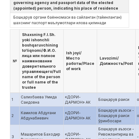
governing agency and passport data of the elected
(appointed) person, indicating his place of residence
Бошқарув органи баённомаси ва сайланган (тайинланган)
шахснинг паспорт маълумотлари илова қилинади
Shaxsning F.I.Sh.
yoki ishonchli
boshqaruvchining
to‘liqnomi/Ф.И.О.
Ish joyi/
лица или полное
Место
Lavozimi/
№
наименование
работы/Place
Должность/Post
доверительного
of work
управляющего/Full
name of the person
or full name of the
trustee
Салихбаева Умида
«ДОРИ-
1
Бошқарув раиси
о
Саидовна
ДАРМОН» АК
Бошқарув аъзоси -
Камилов Абдуғани
«ДОРИ-
2
Бошқарув раиси
о
Абдунабиевич
ДАРМОН» АК
ўринбосари
Бошқарув аъзоси -
Машарипов Баходир
«ДОРИ-
Ривожлантириш ва
3
-