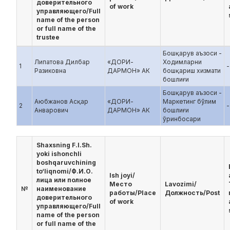
доверительного
of work
управляющего/Full
name of the person
or full name of the
trustee
Бошқарув аъзоси -
Липатова Дилбар
«ДОРИ-
Ходимларни
1
-
Разиковна
ДАРМОН» АК
бошқариш хизмати
бошлиғи
Бошқарув аъзоси -
Аюбжанов Асқар
«ДОРИ-
Маркетинг бўлим
2
-
Анварович
ДАРМОН» АК
бошлиғи
ўринбосари
Shaxsning F.I.Sh.
yoki ishonchli
boshqaruvchining
to‘liqnomi/Ф.И.О.
Ish joyi/
лица или полное
Место
Lavozimi/
№
наименование
работы/Place
Должность/Post
доверительного
of work
управляющего/Full
name of the person
or full name of the