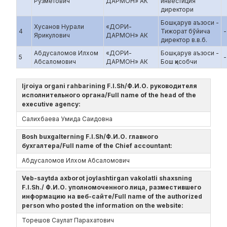
Рузметович
ДАРМОН» АК
инвестиция
директори
Бошқарув аъзоси -
Хусанов Нурали
«ДОРИ-
4
Тижорат бўйича
-
Ярикулович
ДАРМОН» АК
директор в.в.б.
Абдусаломов Илхом
«ДОРИ-
Бошқарув аъзоси -
5
-
Абсаломович
ДАРМОН» АК
Бош ҳисобчи
Ijroiya organi rahbarining F.I.Sh/Ф.И.О. руководителя
исполнительного органа/Full name of the head of the
executive agency:
Салихбаева Умида Саидовна
Bosh buxgalterning F.I.Sh/Ф.И.О. главного
бухгалтера/Full name of the Chief accountant:
Абдусаломов Илхом Абсаломович
Veb-saytda axborot joylashtirgan vakolatli shaxsning
F.I.Sh./ Ф.И.О. уполномоченного лица, разместившего
информацию на веб-сайте/Full name of the authorized
person who posted the information on the website:
Торешов Саулат Парахатович