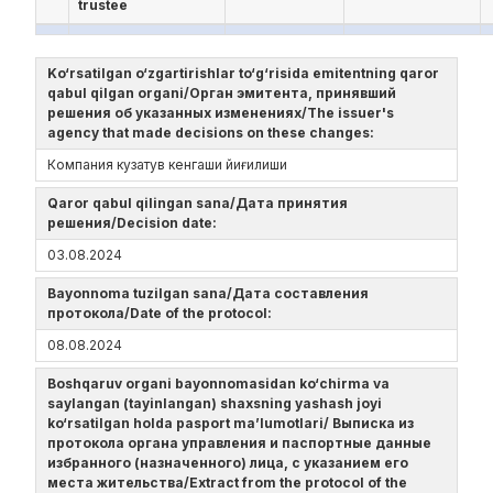
trustee
Ko‘rsatilgan o‘zgartirishlar to‘g‘risida emitentning qaror
qabul qilgan organi/Орган эмитента, принявший
решения об указанных изменениях/The issuer's
agency that made decisions on these changes:
Компания кузатув кенгаши йиғилиши
Qaror qabul qilingan sana/Дата принятия
решения/Decision date:
03.08.2024
Bayonnoma tuzilgan sana/Дата составления
протокола/Date of the protocol:
08.08.2024
Boshqaruv organi bayonnomasidan ko‘chirma va
saylangan (tayinlangan) shaxsning yashash joyi
ko‘rsatilgan holda pasport ma’lumotlari/ Выписка из
протокола органа управления и паспортные данные
избранного (назначенного) лица, с указанием его
места жительства/Extract from the protocol of the