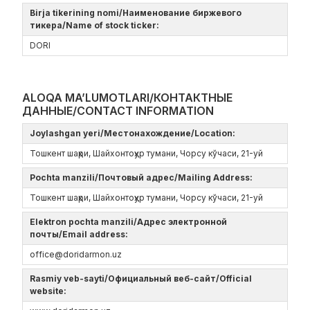
Birja tikerining nomi/Наименование биржевого
тикера/Name of stock ticker:
DORI
ALOQA MA’LUMOTLARI/КОНТАКТНЫЕ
ДАННЫЕ/CONTACT INFORMATION
Joylashgan yeri/Местонахождение/Location:
Тошкент шаҳри, Шайхонтоҳур тумани, Чорсу кўчаси, 21-уй
Pochta manzili/Почтовый адрес/Mailing Address:
Тошкент шаҳри, Шайхонтоҳур тумани, Чорсу кўчаси, 21-уй
Elektron pochta manzili/Адрес электронной
почты/Email address:
office@doridarmon.uz
Rasmiy veb-sayti/Официальный веб-сайт/Official
website: