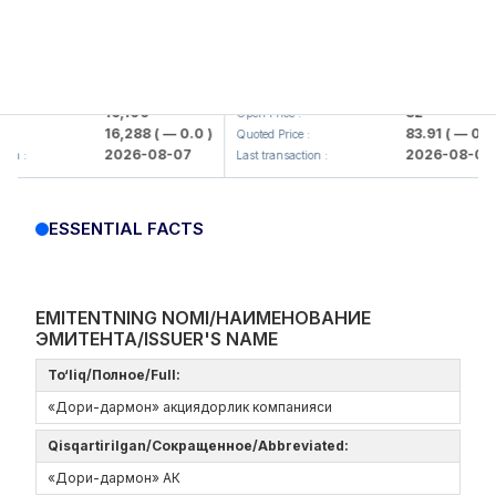
lmaliq KMK> AJ)
KFSK (<Kafolat sug'urta kompaniya
16,100
82
Open Price :
16,288
( — 0.0 )
83.91
( — 0.0 )
Quoted Price :
2026-08-07
2026-08-07
:
Last transaction :
ESSENTIAL FACTS
EMITENTNING NOMI/НАИМЕНОВАНИЕ
ЭМИТЕНТА/ISSUER'S NAME
To‘liq/Полное/Full:
«Дори-дармон» акциядорлик компанияси
Qisqartirilgan/Сокращенное/Abbreviated:
«Дори-дармон» АК