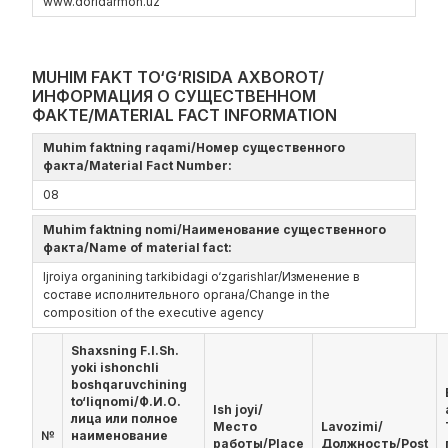
www.doridarmon.uz
MUHIM FAKT TO‘G‘RISIDA AXBOROT/
ИНФОРМАЦИЯ О СУЩЕСТВЕННОМ
ФАКТЕ/MATERIAL FACT INFORMATION
Muhim faktning raqami/Номер существенного
факта/Material Fact Number:
08
Muhim faktning nomi/Наименование существенного
факта/Name of material fact:
Ijroiya organining tarkibidagi o‘zgarishlar/Изменение в
составе исполнительного органа/Change in the
composition of the executive agency
Shaxsning F.I.Sh.
yoki ishonchli
boshqaruvchining
to‘liqnomi/Ф.И.О.
Ish joyi/
лица или полное
Место
Lavozimi/
№
наименование
работы/Place
Должность/Post