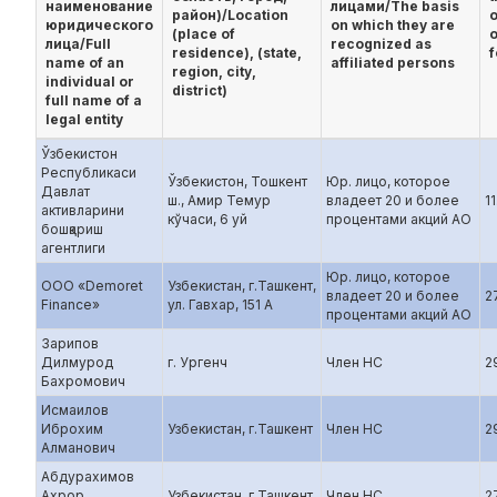
наименование
лицами/The basis
район)/Location
юридического
on which they are
(place of
o
лица/Full
recognized as
residence), (state,
f
name of an
affiliated persons
region, city,
individual or
district)
full name of a
legal entity
Ўзбекистон
Республикаси
Ўзбекистон, Тошкент
Юр. лицо, которое
Давлат
ш., Амир Темур
владеет 20 и более
1
активларини
кўчаси, 6 уй
процентами акций АО
бошқариш
агентлиги
Юр. лицо, которое
ООО «Demoret
Узбекистан, г.Ташкент,
владеет 20 и более
2
Finance»
ул. Гавхар, 151 А
процентами акций АО
Зарипов
Дилмурод
г. Ургенч
Член НС
2
Бахромович
Исмаилов
Иброхим
Узбекистан, г.Ташкент
Член НС
2
Алманович
Абдурахимов
Ахрор
Узбекистан, г.Ташкент
Член НС
2