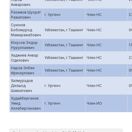
Анварович
Рахимов Шухрат
г. Ургенч
Член НС
2
Ражапович
Суюнов
Бобомурод
Узбекистан, г.Ташкент
Член НС
0
Мамаражабович
Юнусов Элдор
Узбекистан, г.Ташкент
Член НС
1
Нуруллаевич
Хаджиев Анвар
Узбекистан, г.Ташкент
Член НС
2
Одилович
Наров Элбек
Узбекистан, г.Ташкент
Член НС
0
Ирискулович
Халмурадов
Дилшод
г. Ургенч
Член НС
0
Шавкатович
Худайберганов
Умид
г. Ургенч
Член ИО
Аллаберганович