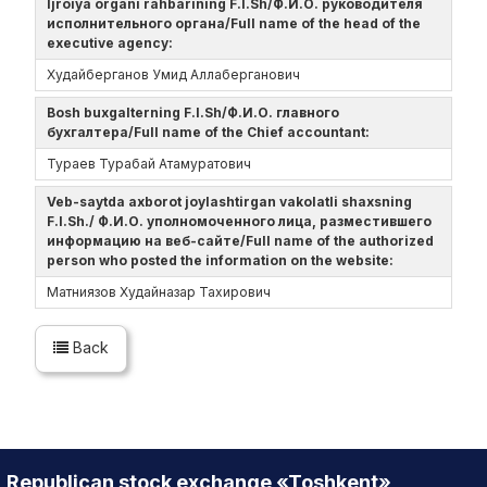
Ijroiya organi rahbarining F.I.Sh/Ф.И.О. руководителя
исполнительного органа/Full name of the head of the
executive agency:
Худайберганов Умид Аллаберганович
Bosh buxgalterning F.I.Sh/Ф.И.О. главного
бухгалтера/Full name of the Chief accountant:
Тураев Турабай Атамуратович
Veb-saytda axborot joylashtirgan vakolatli shaxsning
F.I.Sh./ Ф.И.О. уполномоченного лица, разместившего
информацию на веб-сайте/Full name of the authorized
person who posted the information on the website:
Матниязов Худайназар Тахирович
Back
Republican stock exchange «Toshkent»