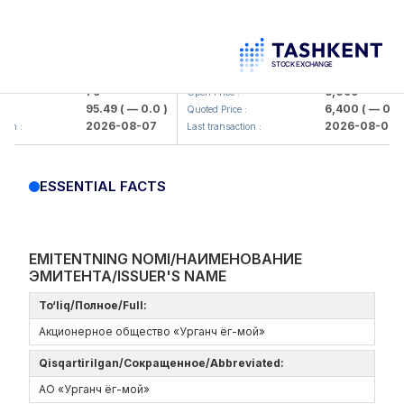
amkorbank> ATB)
UZMK (<O'zmetkombinat> AJ)
79
6,099
Open Price :
95.49
( — 0.0 )
6,400
( — 0.0 )
Quoted Price :
2026-08-07
2026-08-07
n :
Last transaction :
ESSENTIAL FACTS
EMITENTNING NOMI/НАИМЕНОВАНИЕ
ЭМИТЕНТА/ISSUER'S NAME
To‘liq/Полное/Full:
Акционерное общество «Урганч ёг-мой»
Qisqartirilgan/Сокращенное/Abbreviated:
АО «Урганч ёг-мой»