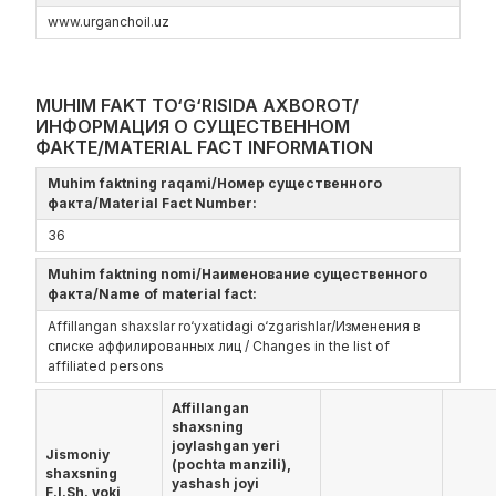
www.urganchoil.uz
MUHIM FAKT TO‘G‘RISIDA AXBOROT/
ИНФОРМАЦИЯ О СУЩЕСТВЕННОМ
ФАКТЕ/MATERIAL FACT INFORMATION
Muhim faktning raqami/Номер существенного
факта/Material Fact Number:
36
Muhim faktning nomi/Наименование существенного
факта/Name of material fact:
Affillangan shaxslar ro‘yxatidagi o‘zgarishlar/Изменения в
списке аффилированных лиц / Changes in the list of
affiliated persons
Affillangan
shaxsning
joylashgan yeri
Jismoniy
(pochta manzili),
shaxsning
yashash joyi
F.I.Sh. yoki