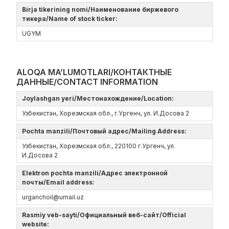
Birja tikerining nomi/Наименование биржевого
тикера/Name of stock ticker:
UGYM
ALOQA MA’LUMOTLARI/КОНТАКТНЫЕ
ДАННЫЕ/CONTACT INFORMATION
Joylashgan yeri/Местонахождение/Location:
Узбекистан, Хорезмская обл., г.Ургенч, ул. И.Досова 2
Pochta manzili/Почтовый адрес/Mailing Address:
Узбекистан, Хорезмская обл., 220100 г.Ургенч, ул.
И.Досова 2
Elektron pochta manzili/Адрес электронной
почты/Email address:
urganchoil@umail.uz
Rasmiy veb-sayti/Официальный веб-сайт/Official
website: