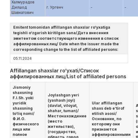
Халмурадов
Дилшод
г. Ургенч
-
-
Шавкатович
Emitent tomonidan affillangan shaxslar ro‘yxatiga
tegishli o‘zgarish kiritilgan sana/Дата внесения
эмитентом соответствующего изменения в список
аффилированных лиц/ Date when the issuer made the
corresponding change to the list of affiliated persons:
05.11.2024
Affillangan shaxslar ro‘yxati/Список
аффилированных лиц/List of affiliated persons
Jismoniy
shaxsning
Joylashgan yeri
F.I.Sh. yoki
(yashash joyi)
yuridik
Ular affillangan
(davlat, viloyat,
A
shaxsning
shaxs deb e’tirof
shahar, tuman)/
s
to‘liq nomi/
etilish asosi/
Местонахождение
Ф.И.О.
Основание, по
(место
физического
которому они
жительство),
лица или
признаются
(государство,
и
полное
аффилированными
область, город,
t