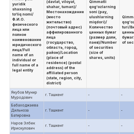
(davlat, viloyat,
Qimmatli
yuridik
shahar, tuman)/
qog‘ozlarning
shaxsning
Местонахождение
soni (pay,
to‘liq nomi/
(место
ulushlarning
Qimma
Ф.И.О.
жительство)
miqdori)/
qog‘o
физического
(почтовый адрес)
Количество
turi/В
лица или
аффилированного
ценных бумаг
ценн
полное
лица
(размер доли,
бумаг
наименование
(государство,
паев)/Number
of sec
юридического
область, город,
of securities
лица/Full
район)/Location
(size of
name of an
(place of
shares, units)
individual or
residence) (postal
full name of a
address) of the
legal entity
affiliated person
(state, region, city,
district)
Якубов Мунир
г. Ташкент
-
-
Муродович
Бабаходжаева
Дильноза
г. Ташкент
-
-
Батировна
Наров Элбек
г. Ташкент
-
-
Ирискулович