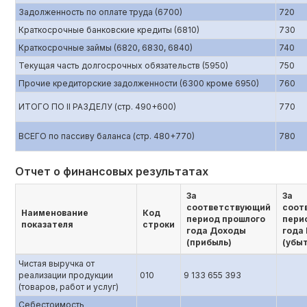
Задолженность по оплате труда (6700)
720
Краткосрочные банковские кредиты (6810)
730
Краткосрочные займы (6820, 6830, 6840)
740
Текущая часть долгосрочных обязательств (5950)
750
Прочие кредиторские задолженности (6300 кроме 6950)
760
ИТОГО ПО II РАЗДЕЛУ (стр. 490+600)
770
ВСЕГО по пассиву баланса (стр. 480+770)
780
Отчет о финансовых результатах
За
За
соответствующий
соот
Наименование
Код
период прошлого
пери
показателя
строки
года Доходы
года
(прибыль)
(убы
Чистая выручка от
реализации продукции
010
9 133 655 393
(товаров, работ и услуг)
Себестоимость