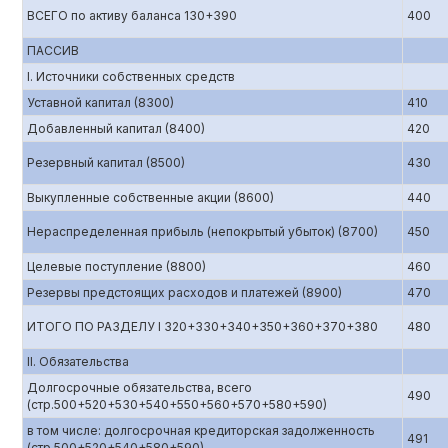
ВСЕГО по активу баланса 130+390
400
ПАССИВ
I. Источники собственных средств
Уставной капитал (8300)
410
Добавленный капитал (8400)
420
Резервный капитал (8500)
430
Выкупленные собственные акции (8600)
440
Нераспределенная прибыль (непокрытый убыток) (8700)
450
Целевые поступление (8800)
460
Резервы предстоящих расходов и платежей (8900)
470
ИТОГО ПО РАЗДЕЛУ I 320+330+340+350+360+370+380
480
II. Обязательства
Долгосрочные обязательства, всего
490
(стр.500+520+530+540+550+560+570+580+590)
в том числе: долгосрочная кредиторская задолженность
491
(стр.500+520+540+580+590)