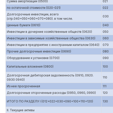
Сумма амортизации (0500)
021
по остаточной стоимости (020-021)
022
Долгосрочные инвестиции, всего
030
(стр.040+050+060+070+080). в том числе.
Ценные бумаги (0610)
040
Инвестиции в дочерние хозяйственные обществ (0620)
050
Инвестиции в зависимые хозяйственные общества (0630)
060
Инвестиции в предприятие с иностранным капиталом (0640)
070
Прочие долгосрочные инвестиции (0690)
080
Оборудование к установке (0700)
090
Капитальные вложения (0800)
100
Долгосрочная дебиторская задолженность (0910, 0920.
110
0930 0940)
Из нее просроченная
111
Долгосрочные отсроченные расходы (0950, 0960, 0990)
120
ИТОГО ПО РАЗДЕЛУ I (012+022+030+090+100+110+120)
130
II. Текущие активы