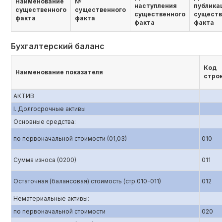
Наименование
№
наступления
публика
существенного
существенного
существенного
существ
факта
факта
факта
факта
Бухгалтерский баланс
Код
Наименование показателя
стро
АКТИВ
I. Долгосрочные активы
Основные средства:
по первоначальной стоимости (01,03)
010
Сумма износа (0200)
011
Остаточная (балансовая) стоимость (стр.010-011)
012
Нематериальные активы:
по первоначальной стоимости
020