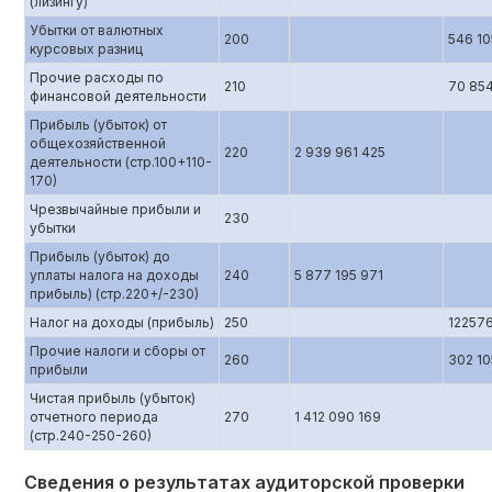
(лизингу)
Убытки от валютных
200
546 10
курсовых разниц
Прочие расходы по
210
70 854
финансовой деятельности
Прибыль (убыток) от
общехозяйственной
220
2 939 961 425
деятельности (стр.100+110-
170)
Чрезвычайные прибыли и
230
убытки
Прибыль (убыток) до
уплаты налога на доходы
240
5 877 195 971
прибыль) (стр.220+/-230)
Налог на доходы (прибыль)
250
12257
Прочие налоги и сборы от
260
302 10
прибыли
Чистая прибыль (убыток)
отчетного периода
270
1 412 090 169
(стр.240-250-260)
Сведения о результатах аудиторской проверки