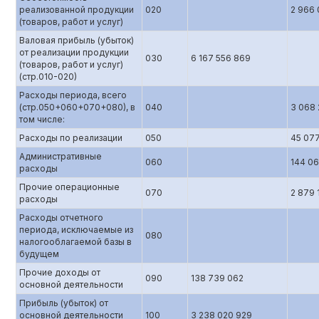
реализованной продукции
020
2 966 
(товаров, работ и услуг)
Валовая прибыль (убыток)
от реализации продукции
030
6 167 556 869
(товаров, работ и услуг)
(стр.010-020)
Расходы периода, всего
(стр.050+060+070+080), в
040
3 068 
том числе:
Расходы по реализации
050
45 07
Административные
060
144 06
расходы
Прочие операционные
070
2 879 
расходы
Расходы отчетного
периода, исключаемые из
080
налогооблагаемой базы в
будущем
Прочие доходы от
090
138 739 062
основной деятельности
Прибыль (убыток) от
основной деятельности
100
3 238 020 929