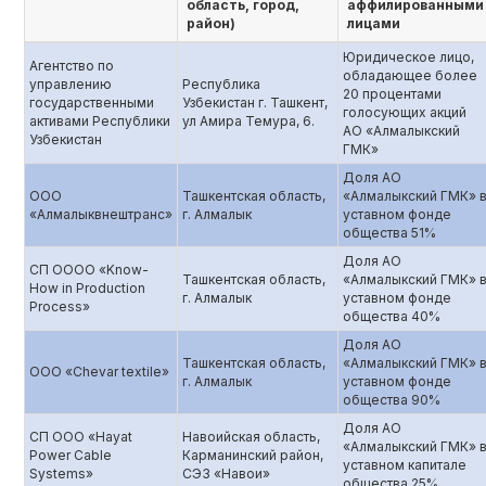
область, город,
аффилированными
район)
лицами
Юридическое лицо,
Агентство по
обладающее более
управлению
Республика
20 процентами
государственными
Узбекистан г. Ташкент,
голосующих акций
активами Республики
ул Амира Темура, 6.
АО «Алмалыкский
Узбекистан
ГМК»
Доля АО
ООО
Ташкентская область,
«Алмалыкский ГМК» 
«Алмалыквнештранс»
г. Алмалык
уставном фонде
общества 51%
Доля АО
СП ОООО «Know-
Ташкентская область,
«Алмалыкский ГМК» 
How in Production
г. Алмалык
уставном фонде
Process»
общества 40%
Доля АО
Ташкентская область,
«Алмалыкский ГМК» 
ООО «Chevar textile»
г. Алмалык
уставном фонде
общества 90%
Доля АО
СП ООО «Hayat
Навоийская область,
«Алмалыкский ГМК» 
Power Cable
Карманинский район,
уставном капитале
Systems»
СЭЗ «Навои»
общества 25%