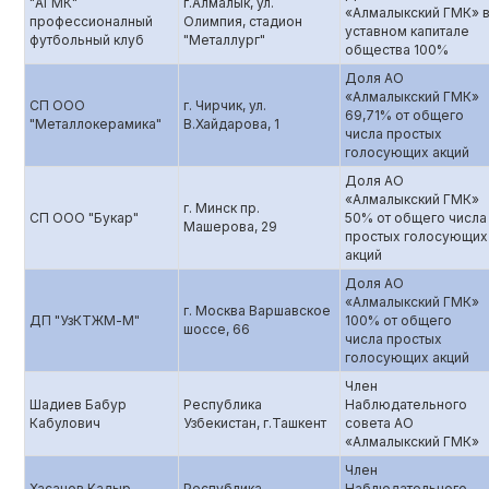
"АГМК"
г.Алмалык, ул.
«Алмалыкский ГМК» 
профессионалный
Олимпия, стадион
уставном капитале
футбольный клуб
"Металлург"
общества 100%
Доля АО
«Алмалыкский ГМК»
СП ООО
г. Чирчик, ул.
69,71% от общего
"Металлокерамика"
В.Хайдарова, 1
числа простых
голосующих акций
Доля АО
«Алмалыкский ГМК»
г. Минск пр.
СП ООО "Букар"
50% от общего числа
Машерова, 29
простых голосующих
акций
Доля АО
«Алмалыкский ГМК»
г. Москва Варшавское
ДП "УзКТЖМ-М"
100% от общего
шоссе, 66
числа простых
голосующих акций
Член
Шадиев Бабур
Республика
Наблюдательного
Кабулович
Узбекистан, г.Ташкент
совета АО
«Алмалыкский ГМК»
Член
Хасанов Кадыр
Республика
Наблюдательного