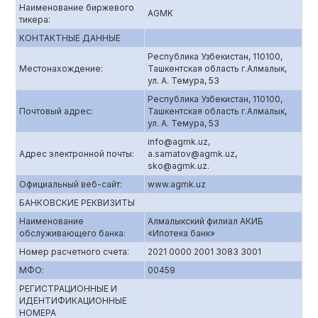
Наименование биржевого
AGMK
тикера:
КОНТАКТНЫЕ ДАННЫЕ
Республика Узбекистан, 110100,
Местонахождение:
Ташкентская область г.Алмалык,
ул. А. Темура, 53
Республика Узбекистан, 110100,
Почтовый адрес:
Ташкентская область г.Алмалык,
ул. А. Темура, 53
info@agmk.uz,
Адрес электронной почты:
a.samatov@agmk.uz,
sko@agmk.uz.
Официальный веб-сайт:
www.agmk.uz
БАНКОВСКИЕ РЕКВИЗИТЫ
Наименование
Алмалыкский филиал АКИБ
обслуживающего банка:
«Ипотека банк»
Номер расчетного счета:
2021 0000 2001 3083 3001
МФО:
00459
РЕГИСТРАЦИОННЫЕ И
ИДЕНТИФИКАЦИОННЫЕ
НОМЕРА