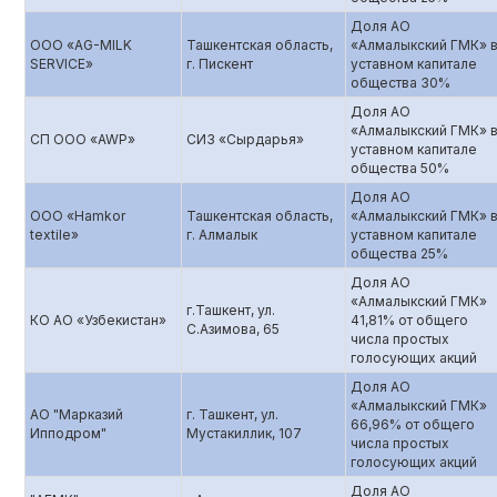
Доля АО
ООО «AG-MILK
Ташкентская область,
«Алмалыкский ГМК» 
SERVICE»
г. Пискент
уставном капитале
общества 30%
Доля АО
«Алмалыкский ГМК» 
СП ООО «AWP»
СИЗ «Сырдарья»
уставном капитале
общества 50%
Доля АО
ООО «Hamkor
Ташкентская область,
«Алмалыкский ГМК» 
textile»
г. Алмалык
уставном капитале
общества 25%
Доля АО
«Алмалыкский ГМК»
г.Ташкент, ул.
КО АО «Узбекистан»
41,81% от общего
С.Азимова, 65
числа простых
голосующих акций
Доля АО
«Алмалыкский ГМК»
АО "Марказий
г. Ташкент, ул.
66,96% от общего
Ипподром"
Мустакиллик, 107
числа простых
голосующих акций
Доля АО