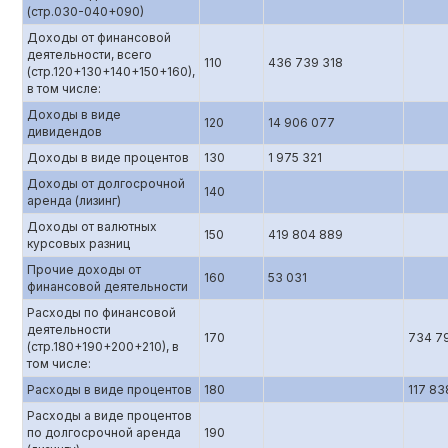
(стр.0З0-040+090)
Доходы от финансовой
деятельности, всего
110
436 739 318
(стр.120+130+140+150+160),
в том числе:
Доходы в виде
120
14 906 077
дивидендов
Доходы в виде процентов
130
1 975 321
Доходы от долгосрочной
140
аренда (лизинг)
Доходы от валютных
150
419 804 889
курсовых разниц
Прочие доходы от
160
53 031
финансовой деятельности
Расходы по финансовой
деятельности
170
734 7
(стр.180+190+200+210), в
том числе:
Расходы в виде процентов
180
117 83
Расходы а виде процентов
по долгосрочной аренда
190