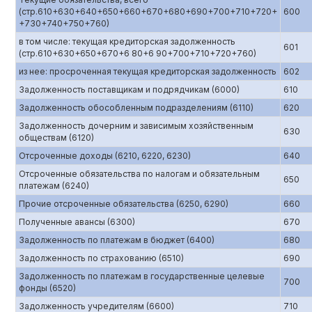
(стр.610+630+640+650+660+670+680+690+700+710+720+
600
+730+740+750+760)
в том числе: текущая кредиторская задолженность
601
(стр.610+630+650+670+6 80+6 90+700+710+720+760)
из нее: просроченная текущая кредиторская задолженность
602
Задолженность поставщикам и подрядчикам (6000)
610
Задолженность обособленным подразделениям (6110)
620
Задолженность дочерним и зависимым хозяйственным
630
обществам (6120)
Отсроченные доходы (6210, 6220, 6230)
640
Отсроченные обязательства по налогам и обязательным
650
платежам (6240)
Прочие отсроченные обязательства (6250, 6290)
660
Полученные авансы (6300)
670
Задолженность по платежам в бюджет (6400)
680
Задолженность по страхованию (6510)
690
Задолженность по платежам в государственные целевые
700
фонды (6520)
Задолженность учредителям (6600)
710