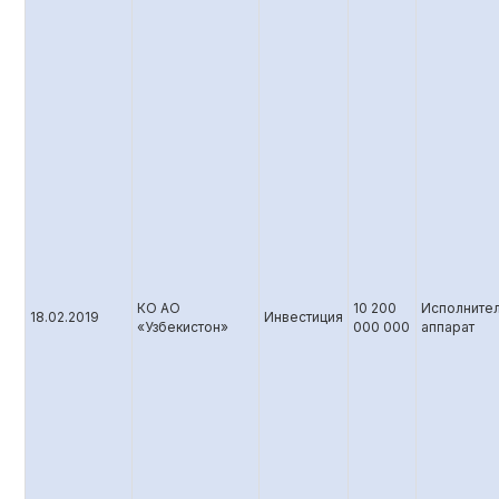
КО АО
10 200
Исполните
18.02.2019
Инвестиция
«Узбекистон»
000 000
аппарат