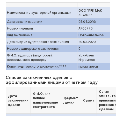
ООО "PFK MAK
Наименование аудиторской организации
ALYANS"
Дата выдачи лицензии
05.04.2019г
Номер лицензии
AF00770
Вид заключения
Положительное
Дата выдачи аудиторского заключения
29.03.2020
Номер аудиторского заключения
0
Ф.И.О. аудитора (аудиторов),
Уринбаев
проводившего проверку
Икромжон
Копия аудиторского заключения:****
прилагается
Список заключенных сделок с
аффилированными лицами отчетном году
Орган
Ф.И.О. или
Дата
эмитента
полное
Предмет
заключения
Сумма
принявши
наименование
сделки
сделки
решение 
контрагента
сделкам