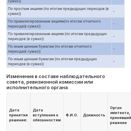
сумах))
По простым акциям (по итогам предыдущих периодов (в
-
сумах))
По привилегированным акциям(по итогам отчетного
-
периода(в сумах))
По привилегированным акциям (по итогам предыдущих
-
периодов (в сумах))
По иным ценным бумагам (по итогам отчетного
-
периода(в сумах))
По иным ценным бумагам (по итогам предыдущих
-
периодов (в сумах))
Изменения в составе наблюдательного
совета, ревизионной комиссии или
исполнительного органа
Орган
Дата
Дата
эмитента,
принятия
вступления к
Ф.И.О.
Должность
принявши
решения:
обязанностям
решение