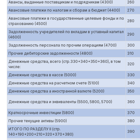
Авансы, выданные поставщикам и подрядчикам (4300)
260
Авансовые платежи по налогам и сборам а бюджет (4400)
270
Авансовые платежи в государственные целевые фонды и по
280
страхованию (4500)
Задолженность учредителей по вкладам в уставный капитал
290
(4600)
Задолженность персонала по прочим операциям (4700)
300
Прочие дебиторские задолженности (4800)
310
Денежные средства, всего (стр.330+340+350+360), в том
320
числе:
Денежные средства в кассе (5000)
330
Денежные средства на расчетном счете (5100)
340
Денежные средства а иностранной валюте (5200)
350
Денежные средства и эквиваленты (5500, 5800, 5700)
360
Краткосрочные инвестиции (5800)
370
Прочие текущие активы (5900)
380
ИТОГО ПО РАЗДЕЛУ II (стр.
390
140+190+200+210+320+370+380)