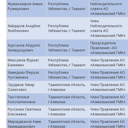
Жуманазаров Акмал
Республика
Наблюдательного
Рузикулович
Узбекистан, г.Ташкент
совета АО
«Алмалыкский ГМК»
Член
Хайдаров Ахадбек
Республика
Наблюдательного
Яхёбекович
Узбекистан, г.Ташкент
совета АО
«Алмалыкский ГМК»
Председатель
Хурсанов Абдулло
Республика
Правления –АО
Халмурадович
Узбекистан, г.Ташкент
«Алмалыкский ГМК»
Максумов Фуркат
Республика
Член Правления АО
Бакиевич
Узбекистан, г.Ташкент
«Алмалыкский ГМК»
Хамидова Феруза
Республика
Член Правления АО
Рустамовна
Узбекистан, г.Ташкент
«Алмалыкский ГМК»
Оруджов Узеир
Ташкентская область,
Член Правления АО
Салихович
г.Алмалык
«Алмалыкский ГМК»
Тен Наталья
Ташкентская область,
Член Правления АО
Константиновна
г.Алмалык
«Алмалыкский ГМК»
Русскова Светлана
Ташкентская область,
Член Правления АО
Елесеевна
г.Алмалык
«Алмалыкский ГМК»
Мирзаджанов Азим
Ташкентская область,
Член Правления АО
Хакимджанович
г.Алмалык
«Алмалыкский ГМК»