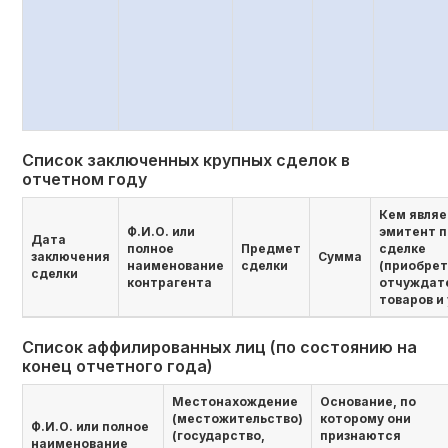
Список заключенных крупных сделок в
отчетном году
Кем являе
Ф.И.О. или
эмитент п
Дата
полное
Предмет
сделке
заключения
Сумма
наименование
сделки
(приобре
сделки
контрагента
отчуждат
товаров и 
Список аффилированных лиц (по состоянию на
конец отчетного года)
Местонахождение
Основание, по
(местожительство)
которому они
Ф.И.О. или полное
(государство,
признаются
наименование