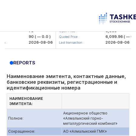
orbank> ATB)
UZMK (<O'zmetkombinat> AJ)
79
6,099
Open Price :
90
( — 0.0 )
6,099.96
( — 0.0 )
Quoted Price :
2026-08-06
2026-08-06
Last transaction :
REPORTS
Наименование эмитента, контактные данные,
банковские реквизиты, регистрационные и
идентификационные номера
НАИМЕНОВАНИЕ
ЭМИТЕНТА:
Акционерное общество
Полное:
«Алмалыкский горно-
металлургический комбинат»
Сокращенное:
АО «Алмалыкский ГМК»