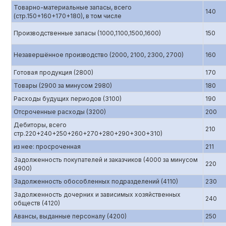
Товарно-материальные запасы, всего
140
(стр.150+160+170+180), в том числе
Производственные запасы (1000,1100,1500,1600)
150
Незавершённое производство (2000, 2100, 2300, 2700)
160
Готовая продукция (2800)
170
Товары (2900 за минусом 2980)
180
Расходы будущих периодов (3100)
190
Отсроченные расходы (3200)
200
Дебиторы, всего
210
стр.220+240+250+260+270+280+290+300+310)
из нее: просроченная
211
Задолженность покупателей и заказчиков (4000 за минусом
220
4900)
Задолженность обособленных подразделений (4110)
230
Задолженность дочерних и зависимых хозяйственных
240
обществ (4120)
Авансы, выданные персоналу (4200)
250