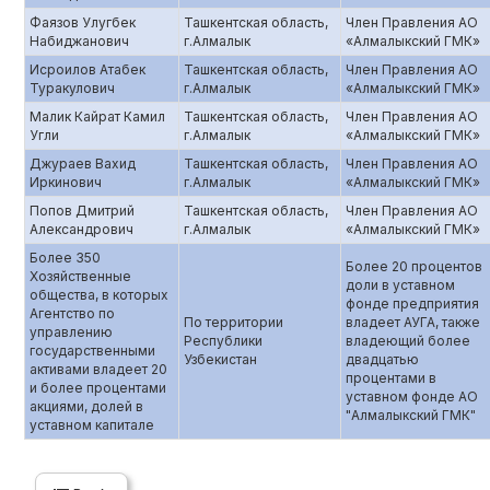
Фаязов Улугбек
Ташкентская область,
Член Правления АО
Набиджанович
г.Алмалык
«Алмалыкский ГМК»
Исроилов Атабек
Ташкентская область,
Член Правления АО
Туракулович
г.Алмалык
«Алмалыкский ГМК»
Малик Кайрат Камил
Ташкентская область,
Член Правления АО
Угли
г.Алмалык
«Алмалыкский ГМК»
Джураев Вахид
Ташкентская область,
Член Правления АО
Иркинович
г.Алмалык
«Алмалыкский ГМК»
Попов Дмитрий
Ташкентская область,
Член Правления АО
Александрович
г.Алмалык
«Алмалыкский ГМК»
Более 350
Более 20 процентов
Хозяйственные
доли в уставном
общества, в которых
фонде предприятия
Агентство по
По территории
владеет АУГА, также
управлению
Республики
владеющий более
государственными
Узбекистан
двадцатью
активами владеет 20
процентами в
и более процентами
уставном фонде АО
акциями, долей в
"Алмалыкский ГМК"
уставном капитале