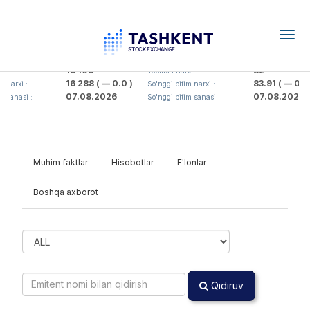
Togg
navig
Olmaliq KMK> AJ)
KFSK (<Kafolat sug'urta kompaniy
16 100
82
 :
Yopilish narxi :
16 288
( — 0.0 )
83.91
( — 0.0 )
narxi :
So'nggi bitim narxi :
07.08.2026
07.08.2026
 sanasi :
So'nggi bitim sanasi :
Muhim faktlar
Hisobotlar
E'lonlar
Boshqa axborot
Qidiruv