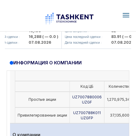
Togg
navig
Olmaliq KMK> AJ)
KFSK (<Kafolat sug'urta kompaniy
16,100
82
я :
Цена закрытия :
16,288
( — 0.0 )
83.91
( — 0.0 )
ий сделки :
Цена последний сделки :
07.08.2026
07.08.2026
ей сделки :
Дата последней сделки :
ИНФОРМАЦИЯ О КОМПАНИИ
Код ЦБ
Количество
UZ7007880006
Простые акции
1,270,975,342
UZGF
UZ700788K011
Привилегированные акции
37,135,600
UZGFP
О компании