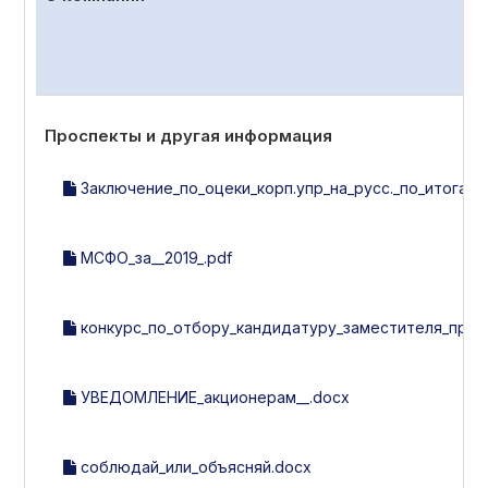
Проспекты и другая информация
Заключение_по_оцеки_корп.упр_на_русс._по_итогам_2
МСФО_за__2019_.pdf
конкурс_по_отбору_кандидатуру_заместителя_пред
УВЕДОМЛЕНИЕ_акционерам__.docx
соблюдай_или_объясняй.docx