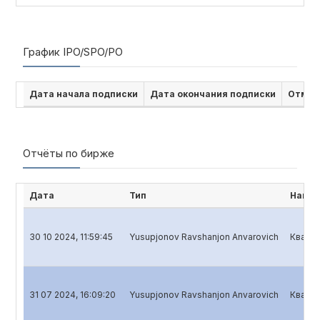
График IPO/SPO/PO
Дата начала подписки
Дата окончания подписки
Отмен
Отчёты по бирже
Дата
Тип
Наиме
30 10 2024, 11:59:45
Yusupjonov Ravshanjon Anvarovich
Кварта
31 07 2024, 16:09:20
Yusupjonov Ravshanjon Anvarovich
Кварта