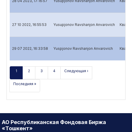
28 04 2023, 17:16:57
Yusupjonov Ravshanjon Anvarovich
Кварта
27 10 2022, 16:55:53
Yusupjonov Ravshanjon Anvarovich
Кварта
29 07 2022, 16:33:58
Yuspjonov Ravshanjon Anvarovich
Кварта
1
2
3
4
Следующая ›
Последняя »
АО Республиканская Фондовая Биржа
«Тошкент»