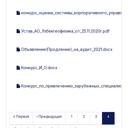
конкурс_оценки_системы_корпоративного_управлен
Устав_АО_Узбекгеофизика_от_25.11.2020г.pdf
Объявление(Продление)_на_аудит_2021.docx
Конкурс_И_О.docx
Конкурс_по_привлечению_зарубежных_специалистов_
« Первая
‹ Предыдущая
1
2
3
4