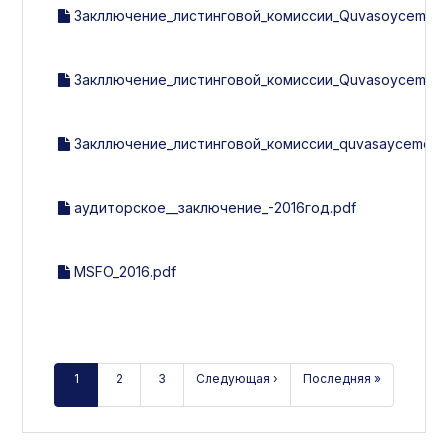
Закллючение_листинговой_комиссии_Quvasoycement_з
Закллючение_листинговой_комиссии_Quvasoycement_з
Закллючение_листинговой_комиссии_quvasaycement.
аудиторcкое__заключение_-2016год.pdf
MSFO_2016.pdf
1
2
3
Следующая ›
Последняя »