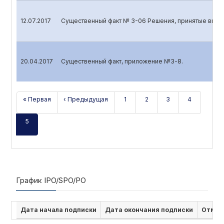
12.07.2017
Существенный факт № 3-06 Решения, принятые высш
20.04.2017
Существенный факт, приложение №3-8.
« Первая
‹ Предыдущая
1
2
3
4
5
График IPO/SPO/PO
Дата начала подписки
Дата окончания подписки
Отмен