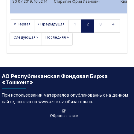
30 07 2019, 16:52:14
Старыгин Юрий Иванович
Кварта
« Первая
‹ Предыдущая
1
2
3
4
Следующая ›
Последняя »
АО Республиканская Фондовая Биржа
«Тошкент»
При использовании материалов опубликованных на данном
сайте, ссылка на www.uzse.uz обязательна.
Обратная связь