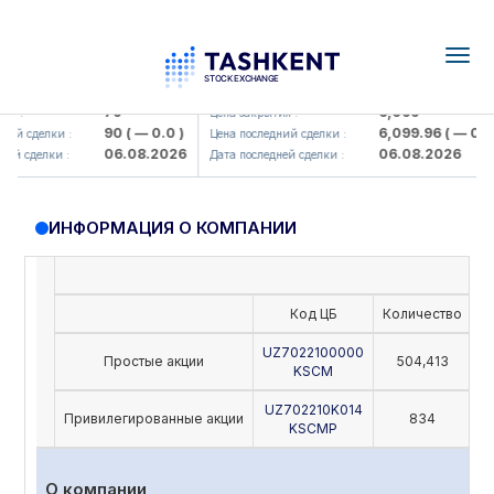
Togg
navig
amkorbank> ATB)
UZMK (<O'zmetkombinat> AJ)
79
6,099
я :
Цена закрытия :
90
( — 0.0 )
6,099.96
( — 0.0 )
ий сделки :
Цена последний сделки :
06.08.2026
06.08.2026
й сделки :
Дата последней сделки :
ИНФОРМАЦИЯ О КОМПАНИИ
Код ЦБ
Количество
Н
UZ7022100000
Простые акции
504,413
KSCM
UZ702210K014
Привилегированные акции
834
KSCMP
О компании