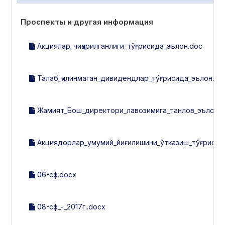
Проспекты и другая информация
Акциялар_чиқарилганлиги_тўғрисида_эълон.doc
Талаб_қилинмаган_дивидендлар_тўғрисида_эълон.do
Жамият_Бош_директори_лавозимига_танлов_эълон_к
Акциядорлар_умумий_йиғилишини_ўтказиш_тўғрисид
06-сф.docx
08-сф_-_2017г..docx