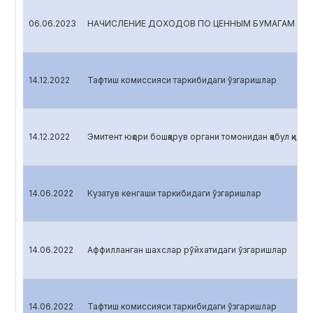
06.06.2023
НАЧИСЛЕНИЕ ДОХОДОВ ПО ЦЕННЫМ БУМАГАМ
14.12.2022
Тафтиш комиссияси таркибидаги ўзгаришлар
14.12.2022
Эмитент юқори бошқарув органи томонидан қабул қилин
14.06.2022
Кузатув кенгаши таркибидаги ўзгаришлар
14.06.2022
Аффилланган шахслар рўйхатидаги ўзгаришлар
14.06.2022
Тафтиш комиссияси таркибидаги ўзгаришлар