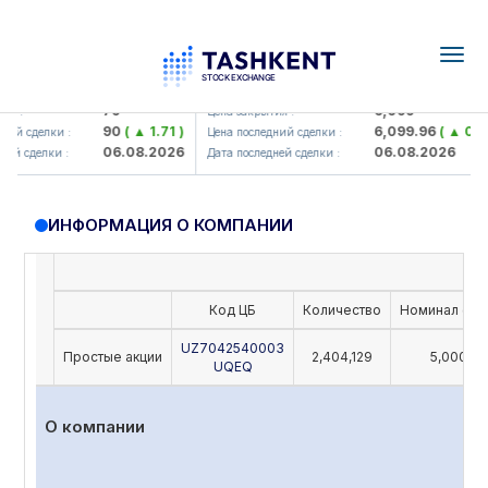
Togg
navig
amkorbank> ATB)
UZMK (<O'zmetkombinat> AJ)
79
6,099
 :
Цена закрытия :
90
( ▲ 1.71 )
6,099.96
( ▲ 0.08 
ий сделки :
Цена последний сделки :
06.08.2026
06.08.2026
й сделки :
Дата последней сделки :
ИНФОРМАЦИЯ О КОМПАНИИ
Код ЦБ
Количество
Номинал (UZ
UZ7042540003
Простые акции
2,404,129
5,000
UQEQ
О компании