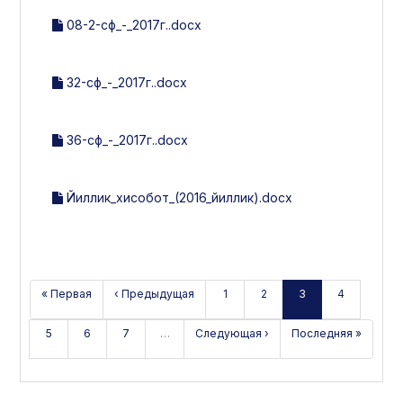
08-2-сф_-_2017г..docx
32-сф_-_2017г..docx
36-сф_-_2017г..docx
Йиллик_хисобот_(2016_йиллик).docx
« Первая
‹ Предыдущая
1
2
3
4
5
6
7
…
Следующая ›
Последняя »