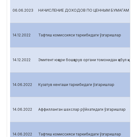
06.06.2023
НАЧИСЛЕНИЕ ДОХОДОВ ПО ЦЕННЫМ БУМАГАМ
14.12.2022
Тафтиш комиссияси таркибидаги ўзгаришлар
14.12.2022
Эмитент юқори бошқарув органи томонидан қабул қилин
14.06.2022
Кузатув кенгаши таркибидаги ўзгаришлар
14.06.2022
Аффилланган шахслар рўйхатидаги ўзгаришлар
14.06.2022
Тафтиш комиссияси таркибидаги ўзгаришлар