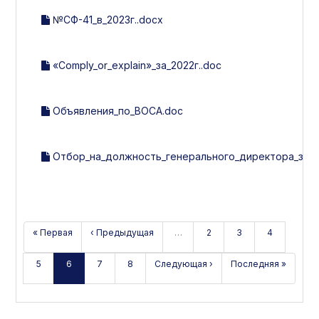
№СФ-41_в_2023г..docx
«Comply_or_explain»_за_2022г..doc
Объявления_по_ВОСА.doc
Отбор_на_должность_генерального_директора_за_2
« Первая
‹ Предыдущая
…
2
3
4
5
6
7
8
Следующая ›
Последняя »