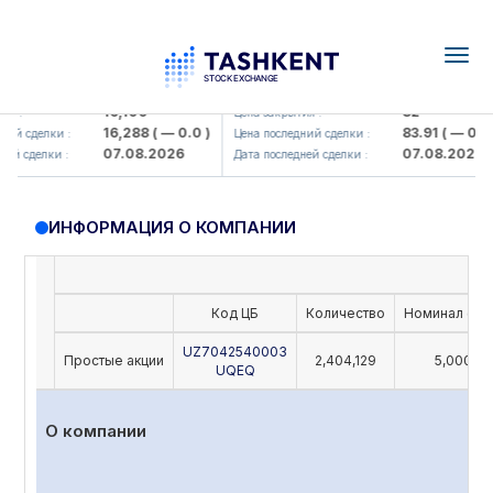
Togg
navig
Olmaliq KMK> AJ)
KFSK (<Kafolat sug'urta kompaniy
16,100
82
 :
Цена закрытия :
16,288
( — 0.0 )
83.91
( — 0.0 )
й сделки :
Цена последний сделки :
07.08.2026
07.08.2026
й сделки :
Дата последней сделки :
ИНФОРМАЦИЯ О КОМПАНИИ
Код ЦБ
Количество
Номинал (UZ
UZ7042540003
Простые акции
2,404,129
5,000
UQEQ
О компании