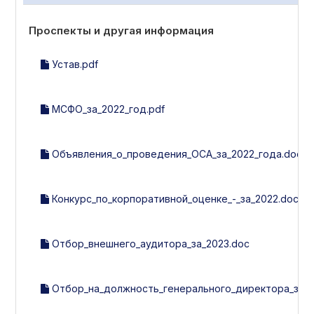
Проспекты и другая информация
Устав.pdf
МСФО_за_2022_год.pdf
Объявления_о_проведения_ОСА_за_2022_года.doc
Конкурс_по_корпоративной_оценке_-_за_2022.doc
Отбор_внешнего_аудитора_за_2023.doc
Отбор_на_должность_генерального_директора_за_20